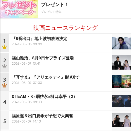
プレゼント！
プレゼント特集
映画ニュースランキング
『8番出口』地上波初放送決定
1
2026-08-08 08:00
福山雅治、8月9日サプライズ登場
2
2026-08-09 13:41
『耳すま』『アリエッティ』IMAXで
3
2026-08-07 07:00
&TEAM・K×綱啓永×樋口幸平（2）
4
2026-08-08 08:30
福原遥＆出口夏希が予想で大興奮
5
2026-08-09 14:10