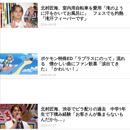
北村匠海、室内用自転車を愛用「滝のよう
に汗をかいてお風呂に」 フェスでも灼熱
「滝汗フィーバーです」
2024-08-09
ポケモン特殊ED「ラプラスにのって」流れ
る 懐かしい曲にファン歓喜「涙出てき
た」「かわいい！」
2023-02-24
北村匠海、渋谷でビラ配りの過去 中学1年
生で下積み経験「お客さんが集まらないも
んだから…」
2024-07-07