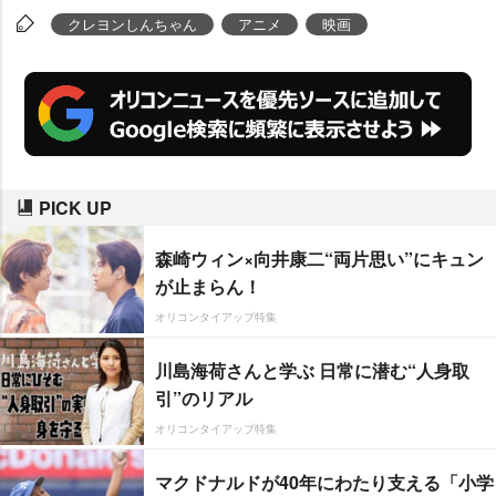
クレヨンしんちゃん
アニメ
映画
PICK UP
森崎ウィン×向井康二“両片思い”にキュン
が止まらん！
オリコンタイアップ特集
川島海荷さんと学ぶ 日常に潜む“人身取
引”のリアル
オリコンタイアップ特集
マクドナルドが40年にわたり支える「小学