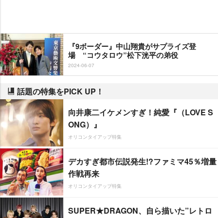
『9ボーダー』中山翔貴がサプライズ登
場 “コウタロウ”松下洸平の弟役
2024-06-07
話題の特集をPICK UP！
向井康二イケメンすぎ！純愛『（LOVE S
ONG）』
オリコンタイアップ特集
デカすぎ都市伝説発生!?ファミマ45％増量
作戦再来
オリコンタイアップ特集
SUPER★DRAGON、自ら描いた”レトロ