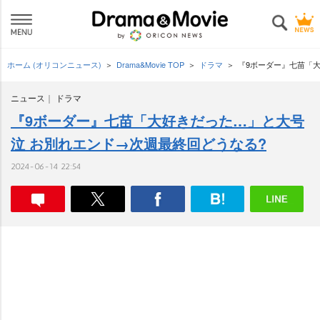
ホーム (オリコンニュース)
Drama&Movie TOP
ドラマ
『9ボーダー』七苗「
ニュース
ドラマ
『9ボーダー』七苗「大好きだった…」と大号
泣 お別れエンド→次週最終回どうなる?
2024-06-14 22:54