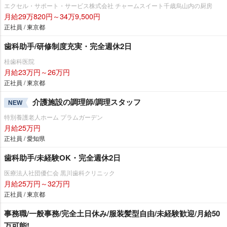
エクセル・サポート・サービス株式会社 チャームスイート千歳烏山内の厨房
月給29万820円～34万9,500円
正社員 / 東京都
歯科助手/研修制度充実・完全週休2日
桂歯科医院
月給23万円～26万円
正社員 / 東京都
介護施設の調理師/調理スタッフ
NEW
特別養護老人ホーム プラムガーデン
月給25万円
正社員 / 愛知県
歯科助手/未経験OK・完全週休2日
医療法人社団優仁会 黒川歯科クリニック
月給25万円～32万円
正社員 / 東京都
事務職/一般事務/完全土日休み/服装髪型自由/未経験歓迎/月給50
万可能!