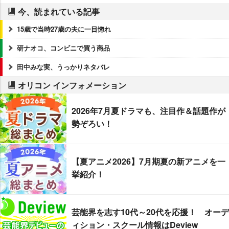
今、読まれている記事
15歳で当時27歳の夫に一目惚れ
研ナオコ、コンビニで買う商品
田中みな実、うっかりネタバレ
オリコン インフォメーション
2026年7月夏ドラマも、注目作＆話題作が
勢ぞろい！
【夏アニメ2026】7月期夏の新アニメを一
挙紹介！
芸能界を志す10代～20代を応援！ オーデ
ィション・スクール情報はDeview