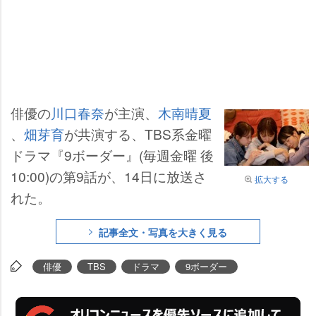
俳優の
川口春奈
が主演、
木南晴夏
、
畑芽育
が共演する、TBS系金曜
ドラマ『9ボーダー』(毎週金曜 後
10:00)の第9話が、14日に放送さ
拡大する
れた。
記事全文・写真を大きく見る
俳優
TBS
ドラマ
9ボーダー