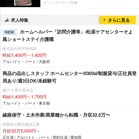
オリコンタイアップ特集
求人特集
さらに見る
ホームヘルパー「訪問介護等」/松原ケアセンターそよ
NEW
風ショートステイ介護職
株式会社SOYOKAZE
時給1,400円～1,420円
アルバイト・パート / 大阪府
商品の品出しスタッフ ホームセンター/0303d/制服貸与/正社員登
用あり/週3日OK/未経験可
建デポ 東久留米店
時給1,400円～1,700円
アルバイト・パート / 東京都
線路保守・土木作業/異業種から転職・月収32.5万〜
有限会社愛信建設工業
月給32万5,000円～
正社員 / アルバイト・パート / 契約社員 / 愛知県