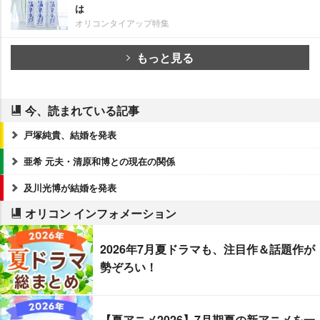
は
オリコンタイアップ特集
もっと見る
今、読まれている記事
戸塚純貴、結婚を発表
亜希 元夫・清原和博との現在の関係
及川光博が結婚を発表
オリコン インフォメーション
2026年7月夏ドラマも、注目作＆話題作が
勢ぞろい！
【夏アニメ2026】7月期夏の新アニメを一