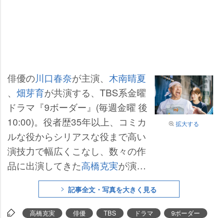
俳優の
川口春奈
が主演、
木南晴夏
、
畑芽育
が共演する、TBS系金曜
ドラマ『9ボーダー』(毎週金曜 後
10:00)。役者歴35年以上、コミカ
拡大する
ルな役からシリアスな役まで高い
演技力で幅広くこなし、数々の作
品に出演してきた
高橋克実
が演じ
るのは、銭湯「おおば湯」の店主
記事全文・写真を大きく見る
で、19歳・29歳・39歳と、各年
代のラストイヤー=“9ボーダー”を
高橋克実
俳優
TBS
ドラマ
9ボーダー