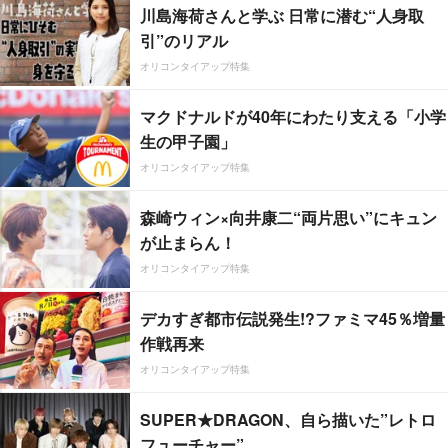
川島海荷さんと学ぶ 日常に潜む“人身取
引”のリアル
オリコンタイアップ特集
マクドナルドが40年にわたり支える「小学
生の甲子園」
オリコンタイアップ特集
森崎ウィン×向井康二“両片思い”にキュン
が止まらん！
オリコンタイアップ特集
デカすぎ都市伝説発生!?ファミマ45％増量
作戦再来
オリコンタイアップ特集
SUPER★DRAGON、自ら描いた”レトロ
フューチャー”