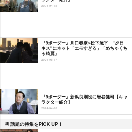
2024-04-18
『9ボーダー』川口春奈×松下洸平 “夕日
キス”にネット「エモすぎる」「めちゃくち
ゃ綺麗」
2024-05-17
『9ボーダー』新浜良則役に岩谷健司【キャ
ラクター紹介】
2024-04-18
話題の特集をPICK UP！