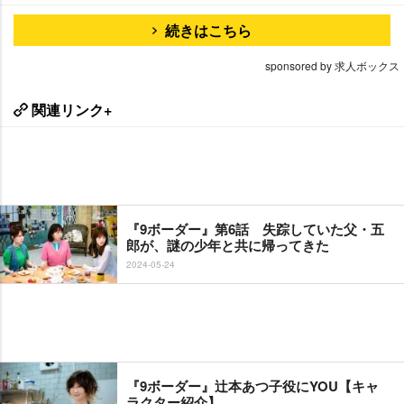
続きはこちら
sponsored by 求人ボックス
関連リンク+
『9ボーダー』第6話 失踪していた父・五
郎が、謎の少年と共に帰ってきた
2024-05-24
『9ボーダー』辻本あつ子役にYOU【キャ
ラクター紹介】