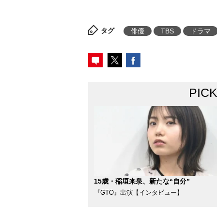
タグ
俳優
TBS
ドラマ
PIC
15歳・稲垣来泉、新たな“自分”
『GTO』出演【インタビュー】