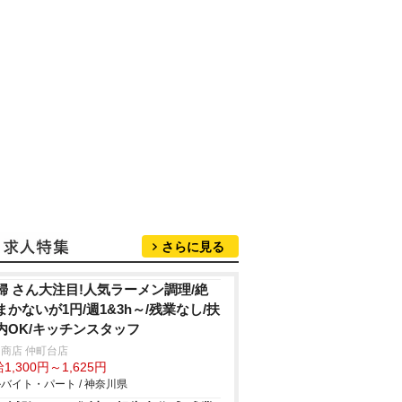
さらに見る
婦 さん大注目!人気ラーメン調理/絶
まかないが1円/週1&3h～/残業なし/扶
内OK/キッチンスタッフ
商店 仲町台店
1,300円～1,625円
バイト・パート / 神奈川県