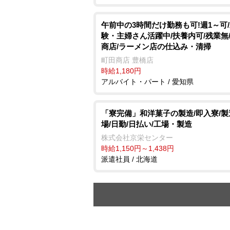
午前中の3時間だけ勤務も可!週1～可
験・主婦さん活躍中/扶養内可/残業無
商店/ラーメン店の仕込み・清掃
町田商店 豊橋店
時給1,180円
アルバイト・パート / 愛知県
「寮完備」和洋菓子の製造/即入寮/
場/日勤/日払い/工場・製造
株式会社京栄センター
時給1,150円～1,438円
派遣社員 / 北海道