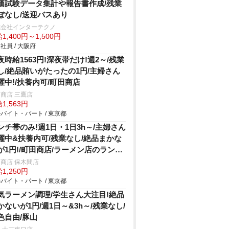
価試験データ集計や報告書作成/残業
ぼなし/送迎バスあり
式会社インターテクノ
1,400円～1,500円
社員 / 大阪府
夜時給1563円!深夜帯だけ!週2～/残業
し/絶品賄いがたったの1円/主婦さん
躍中!/扶養内可/町田商店
商店 三鷹店
1,563円
バイト・パート / 東京都
ンチ帯のみ!週1日・1日3h～/主婦さん
躍中&扶養内可/残業なし/絶品まかな
が1円!/町田商店/ラーメン店のランチ
タッフ
商店 保木間店
1,250円
バイト・パート / 東京都
気ラーメン調理/学生さん大注目!絶品
かないが1円/週1日～&3h～/残業なし/
色自由/豚山