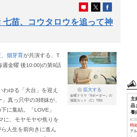
話 七苗、コウタロウを追って神
夏
、
畑芽育
が共演する、T
金曜 後10:00)の第9話
、いわゆる「大台」を迎え
拡大する
金曜ドラマ『9ボーダー』の
主
ー」真っ只中の3姉妹が、
場面カット（C）TBS
品
下に集結。「LOVE」
養
をテーマに、モヤモヤや焦りを
町田
時給
がら人生を前向きに進ん
アル