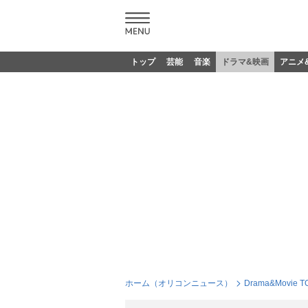
トップ
芸能
音楽
ドラマ&映画
アニメ
ホーム（オリコンニュース）
Drama&Movie T