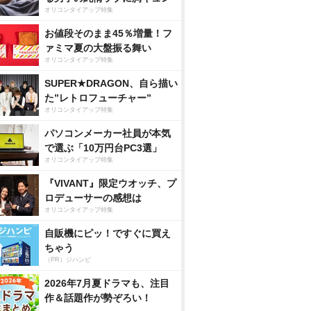
オリコンタイアップ特集
お値段そのまま45％増量！フ
ァミマ夏の大盤振る舞い
オリコンタイアップ特集
SUPER★DRAGON、自ら描い
た”レトロフューチャー”
オリコンタイアップ特集
パソコンメーカー社員が本気
で選ぶ「10万円台PC3選」
オリコンタイアップ特集
『VIVANT』限定ウオッチ、プ
ロデューサーの感想は
オリコンタイアップ特集
自販機にピッ！ですぐに買え
ちゃう
（PR）ジハンピ
2026年7月夏ドラマも、注目
作＆話題作が勢ぞろい！