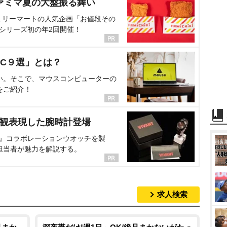
ァミマ夏の大盤振る舞い
ミリーマートの人気企画「お値段その
、シリーズ初の年2回開催！
C９選」とは？
い。そこで、マウスコンピューターの
をご紹介！
界観表現した腕時計登場
NT』コラボレーションウオッチを製
担当者が魅力を解説する。
求人検索