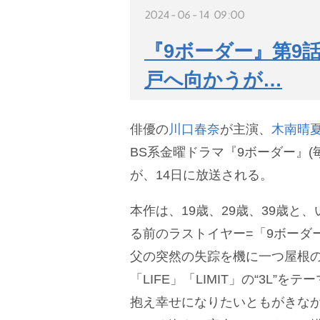
2024-06-14 09:00
『9ボーダー』第9
戸へ向かうが…
俳優の
川口春奈
が主演、
木南晴
BS系金曜ドラマ『9ボーダー』(毎週
が、14日に放送される。
本作は、19歳、29歳、39歳と
る前のラストイヤー=「9ボーダ
父の突然の失踪を機に一つ屋根の
「LIFE」「LIMIT」の“3L”
抱え幸せになりたいともがきな