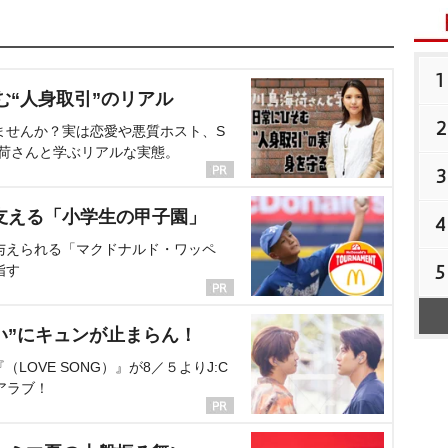
1
む“人身取引”のリアル
2
ませんか？実は恋愛や悪質ホスト、S
海荷さんと学ぶリアルな実態。
3
支える「小学生の甲子園」
4
与えられる「マクドナルド・ワッペ
5
指す
い”にキュンが止まらん！
OVE SONG）』が8／５よりJ:C
アラブ！