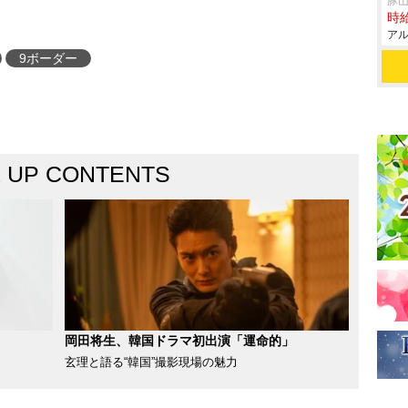
豚山
時給
アル
9ボーダー
K UP CONTENTS
岡田将生、韓国ドラマ初出演「運命的」
玄理と語る“韓国”撮影現場の魅力