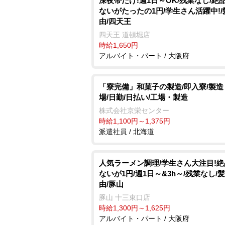
深夜帯だけ!週1日～OK/残業なし/絶
ないがたったの1円/学生さん活躍中!
由/四天王
四天王 道頓堀店
時給1,650円
アルバイト・パート / 大阪府
「寮完備」和菓子の製造/即入寮/製造
場/日勤/日払い/工場・製造
株式会社京栄センター
時給1,100円～1,375円
派遣社員 / 北海道
人気ラーメン調理/学生さん大注目!
ないが1円/週1日～&3h～/残業なし/
由/豚山
豚山 十三東口店
時給1,300円～1,625円
アルバイト・パート / 大阪府