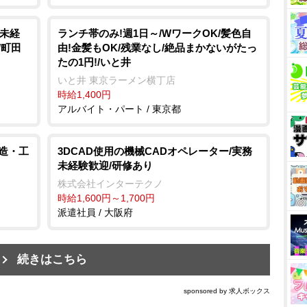
/未経
ランチ帯のみ!週1日～/WワークOK/髪色自
/町田
由!金髪もOK/残業なし/絶品まかないがたっ
たの1円!/いと井
いと井 東京ラーメン横丁店
時給1,400円
アルバイト・パート / 東京都
製造・工
3DCAD使用の機械CADオペレーター/実務
未経験歓迎/研修あり
株式会社インターテクノ
時給1,600円～1,700円
派遣社員 / 大阪府
続きはこちら
sponsored by 求人ボックス