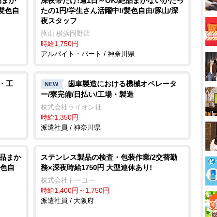
品まか
深夜帯だけ!週1日～OK/絶品まかないがたっ
/髪色自
たの1円/学生さん活躍中!/髪色自由/豚山/深
夜スタッフ
豚山 横浜岡野店
時給1,750円
アルバイト・パート / 神奈川県
・工
歯車製造における機械オペレータ
NEW
ー/寮完備/日払い/工場・製造
株式会社ライオン社
時給1,350円
派遣社員 / 神奈川県
絶品まか
ステンレス製品の検査・包装作業/2交替勤
髪色自
務×深夜時給1750円 大型連休あり!
株式会社トーコー
時給1,400円～1,750円
派遣社員 / 大阪府