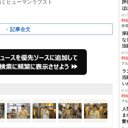
描くヒューマンラブスト
評
ほ
株
時給
派遣
記事全文
深
な
活
町田
時給
アル
ラ
活
い
ス
町田
時給
アル
人
ま
髪