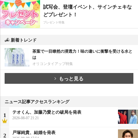
試写会、登壇イベント、サインチェキな
どプレゼント！
プレゼント特集
新着トレンド
茶葉で一目瞭然の浸透力！味の違いに衝撃を受ける水と
は
オリコンタイアップ特集
もっと見る
ニュース記事アクセスランキング
テオくん、加藤乃愛との破局を発表
1
2026-08-07 21:21
戸塚純貴、結婚を発表
2