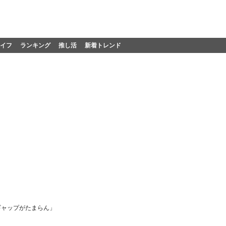
イフ
ランキング
推し活
新着トレンド
ギャップがたまらん」