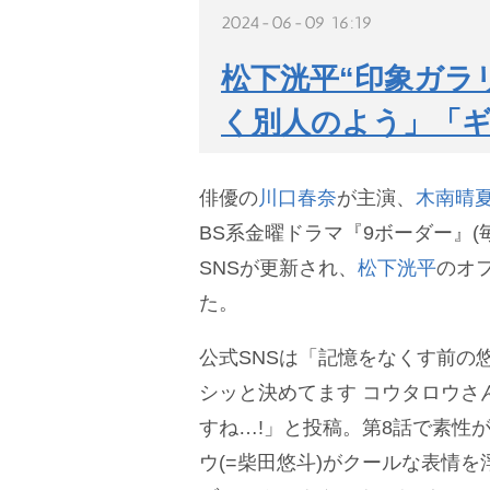
2024-06-09 16:19
松下洸平“印象ガラ
く別人のよう」「
俳優の
川口春奈
が主演、
木南晴
BS系金曜ドラマ『9ボーダー』(毎週
SNSが更新され、
松下洸平
のオ
た。
公式SNSは「記憶をなくす前の
シッと決めてます コウタロウさ
すね…!」と投稿。第8話で素性
ウ(=柴田悠斗)がクールな表情を