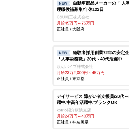
自動車部品メーカーの「 人事
NEW
理職候補募集/年休123日
C&U精工株式会社
月給45万円～75万円
正社員 / 大阪府
経験者採用創業72年の安定
NEW
「人事労務職」20代～40代活躍中
渡辺パイプ株式会社
月給23万2,000円～45万円
正社員 / 東京都
デイサービス 障がい者支援員/20代～
躍中/中高年活躍中/ブランクOK
kotrio紹介横浜支店
月給24万円～40万円
正社員 / 神奈川県