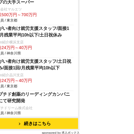
プの大手スーパー
式会社マルエツ
500万円～700万円
員 / 東京都
がい者向け就労支援スタッフ/面接1
/月残業平均10h以下/土日祝休み
trio紹介横浜支店
給24万円～40万円
員 / 神奈川県
がい者向け就労支援スタッフ/土日祝
み/面接1回/月残業平均10h以下
trio紹介品川支店
給24万円～40万円
員 / 東京都
プチド創薬のリーディングカンパニ
にて研究開発
プチドリーム株式会社
員 / 神奈川県
続きはこちら
sponsored by 求人ボックス