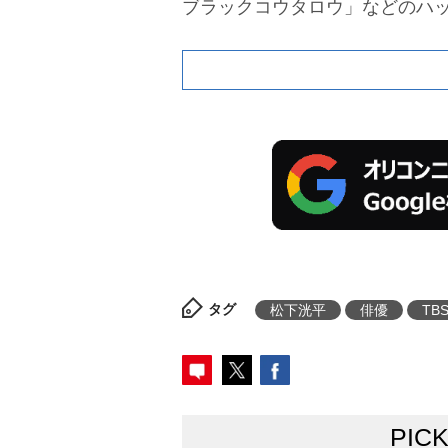
ブラックコウタロウ」などのハ
タグ
松下洸平
俳優
TB
PIC