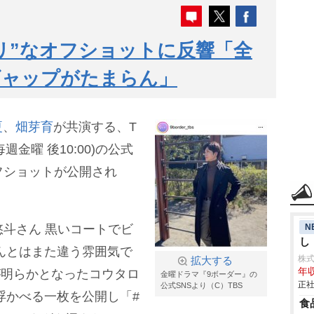
リ”なオフショットに反響「全
ギャップがたまらん」
夏
、
畑芽育
が共演する、T
金曜 後10:00)の公式
フショットが公開され
N
悠斗さん 黒いコートでビ
し
んとはまた違う雰囲気で
株
拡大する
年収
が明らかとなったコウタロ
金曜ドラマ『9ボーダー』の
正社
公式SNSより（C）TBS
浮かべる一枚を公開し「#
食