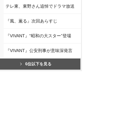
テレ東、東野さん追悼でドラマ放送
『風、薫る』次回あらすじ
『VIVANT』“昭和の大スター”登場
『VIVANT』公安刑事が意味深発言
6位以下を見る