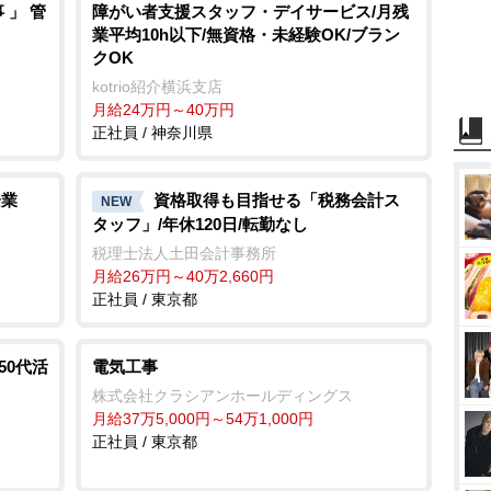
 」 管
障がい者支援スタッフ・デイサービス/月残
業平均10h以下/無資格・未経験OK/ブラン
クOK
kotrio紹介横浜支店
月給24万円～40万円
正社員 / 神奈川県
企業
資格取得も目指せる「税務会計ス
NEW
タッフ」/年休120日/転勤なし
税理士法人土田会計事務所
月給26万円～40万2,660円
正社員 / 東京都
50代活
電気工事
株式会社クラシアンホールディングス
月給37万5,000円～54万1,000円
正社員 / 東京都