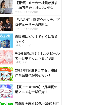
【驚愕】メーカー社員が推す
「10万円台」神コスパPC
オリコンタイアップ特集
『VIVANT』限定ウオッチ、プ
ロデューサーの感想は
オリコンタイアップ特集
自販機にピッ！ですぐに買え
ちゃう
（PR）ジハンピ
朝1分貼るだけ！ミルクピール
で一日中ずっとうるツヤ肌
（PR）サボリーノ
2026年7月夏ドラマも、注目
作＆話題作が勢ぞろい！
【夏アニメ2026】7月期夏の
新アニメを一挙紹介！
芸能界を志す10代～20代を応