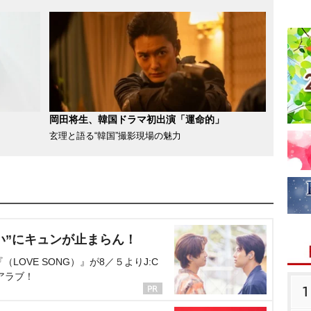
岡田将生、韓国ドラマ初出演「運命的」
玄理と語る“韓国”撮影現場の魅力
い”にキュンが止まらん！
OVE SONG）』が8／５よりJ:C
アラブ！
1