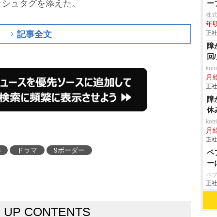
ッシュタグを添えた。
ー
株
年収
記事全文
正社
障
回
ko
月
正社
障
休
ko
月
正社
S
ドラマ
9ボーダー
ペ
ー
ペ
正社
K UP CONTENTS