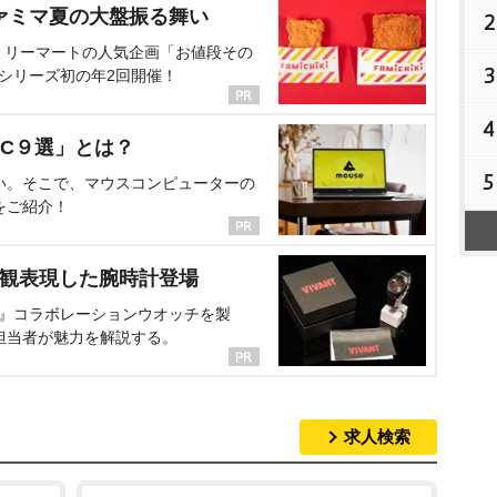
ァミマ夏の大盤振る舞い
2
ミリーマートの人気企画「お値段その
3
、シリーズ初の年2回開催！
4
C９選」とは？
5
い。そこで、マウスコンピューターの
をご紹介！
界観表現した腕時計登場
NT』コラボレーションウオッチを製
担当者が魅力を解説する。
求人検索