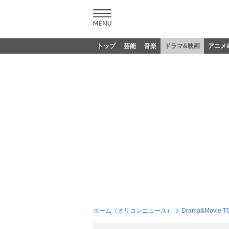
トップ
芸能
音楽
ドラマ&映画
アニメ
ホーム（オリコンニュース）
Drama&Movie T