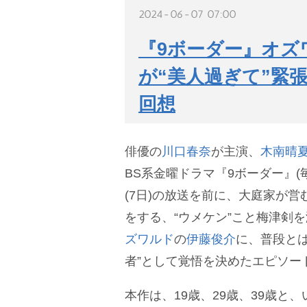
2024-06-07 07:00
『9ボーダー』オズ
が“美人過ぎて”緊
回想
俳優の
川口春奈
が主演、
木南晴
BS系金曜ドラマ『9ボーダー』(毎週
(7日)の放送を前に、大庭家が
をする、“ウメケン”こと梅津剣
ズワルド
の
伊藤俊介
に、普段とは
者”として覚悟を決めたエピソー
本作は、19歳、29歳、39歳と