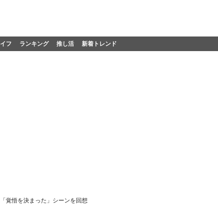
イフ
ランキング
推し活
新着トレンド
 「覚悟を決まった」シーンを回想