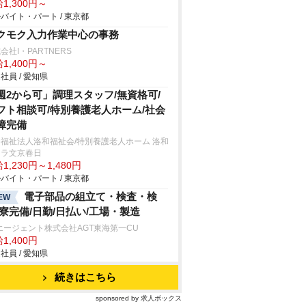
1,300円～
バイト・パート / 東京都
クモク入力作業中心の事務
会社I・PARTNERS
1,400円～
社員 / 愛知県
週2から可」調理スタッフ/無資格可/
フト相談可/特別養護老人ホーム/社会
障完備
福祉法人洛和福祉会/特別養護老人ホーム 洛和
ィラ文京春日
1,230円～1,480円
バイト・パート / 東京都
電子部品の組立て・検査・検
EW
/寮完備/日勤/日払い/工場・製造
エージェント株式会社AGT東海第一CU
1,400円
社員 / 愛知県
続きはこちら
sponsored by 求人ボックス