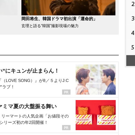
2
3
岡田将生、韓国ドラマ初出演「運命的」
玄理と語る“韓国”撮影現場の魅力
4
5
い”にキュンが止まらん！
OVE SONG）』が8／５よりJ:C
アラブ！
ァミマ夏の大盤振る舞い
ミリーマートの人気企画「お値段その
、シリーズ初の年2回開催！