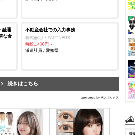
ト融通
不動産会社での入力事務
豪華な食
株式会社I・PARTNERS
時給1,400円～
派遣社員 / 愛知県
続きはこちら
sponsored by 求人ボックス
茶