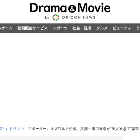
&ゲーム
動画配信サービス
スポーツ
社会・経済
グルメ
ビューティ
ラ
OP
ドラマ
『9ボーダー』オズワルド伊藤、共演・川口春奈が“美人過ぎて”緊張