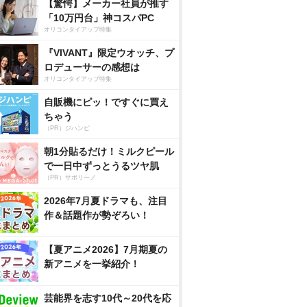
【驚愕】メーカー社員が推す
「10万円台」神コスパPC
オリコンタイアップ特集
『VIVANT』限定ウオッチ、プ
ロデューサーの感想は
オリコンタイアップ特集
自販機にピッ！ですぐに買え
ちゃう
（PR）ジハンピ
朝1分貼るだけ！ミルクピール
で一日中ずっとうるツヤ肌
（PR）サボリーノ
2026年7月夏ドラマも、注目
作＆話題作が勢ぞろい！
【夏アニメ2026】7月期夏の
新アニメを一挙紹介！
芸能界を志す10代～20代を応