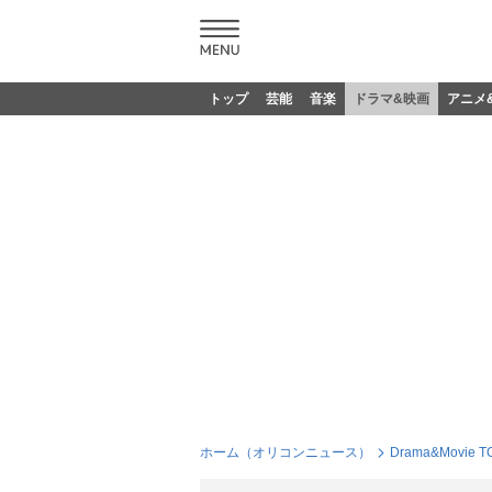
トップ
芸能
音楽
ドラマ&映画
アニメ
ホーム（オリコンニュース）
Drama&Movie T