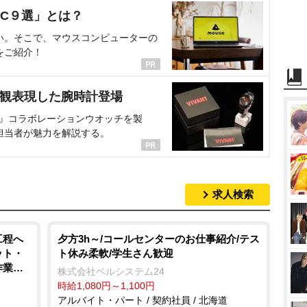
C９選」とは？
い。そこで、マウスコンピューターの
をご紹介！
界観表現した腕時計登場
NT』コラボレーションウオッチを製
担当者が魅力を解説する。
求人検索
工程へ
夕方3h～/コールセンターのお仕事紹介/テス
ット・
ト休み柔軟/学生さん歓迎
手作業
株式会社ベルシステム24
ートの
時給1,080円～1,100円
造・工場
アルバイト・パート / 契約社員 / 北海道