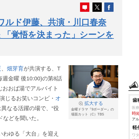
ワルド伊藤、共演・川口春奈
張 「覚悟を決まった」シーンを
夏
、
畑芽育
が共演する、T
金曜 後10:00)の第8話
営むおおば湯でアルバイト
を演じるお笑いコンビ・
オ
歯
拡大する
異なる活躍の場で、“役
医
金曜ドラマ『9ボーダー』の
時給
場面カット（C）TBS
ドなどを聞いた。
アル
軽
、いわゆる「大台」を迎え
ワタ