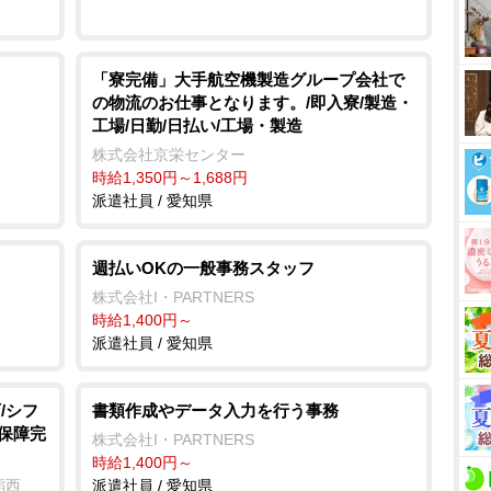
「寮完備」大手航空機製造グループ会社で
の物流のお仕事となります。/即入寮/製造・
工場/日勤/日払い/工場・製造
株式会社京栄センター
時給1,350円～1,688円
派遣社員 / 愛知県
週払いOKの一般事務スタッフ
株式会社I・PARTNERS
時給1,400円～
派遣社員 / 愛知県
/シフ
書類作成やデータ入力を行う事務
会保障完
株式会社I・PARTNERS
時給1,400円～
稲西
派遣社員 / 愛知県