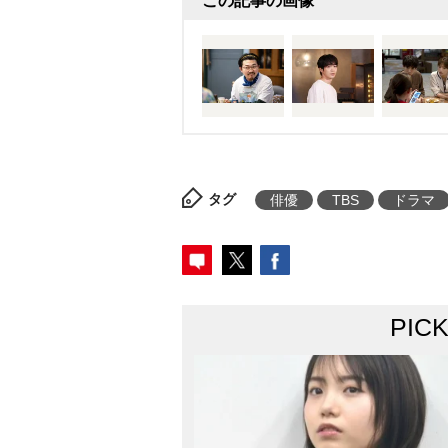
この記事の画像
タグ
俳優
TBS
ドラマ
PIC