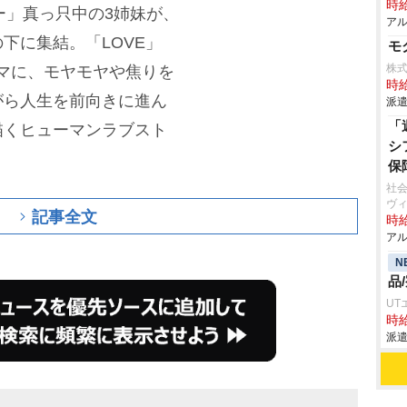
時給
ー」真っ只中の3姉妹が、
アル
下に集結。「LOVE」
モ
株式
をテーマに、モヤモヤや焦りを
時給
がら人生を前向きに進ん
派遣
「
描くヒューマンラブスト
シ
保
社会
ヴ
記事全文
時給
アル
N
品
UT
時給
派遣