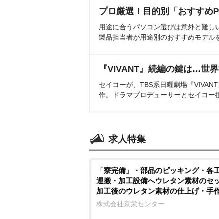
プロ厳選！目的別「おすすめP
用途に合うパソコン選びは意外と難し
製品担当者が用途別のおすすめモデル
『VIVANT』続編の鍵は…世
セイコーが、TBS系日曜劇場『VIVA
作。ドラマプロデューサーとセイコー
求人特集
「寮完備」・部品のピッキング・各
運搬・加工設備へウレタン素材のセ
加工後のウレタン素材の仕上げ・
エアドライバーを使用しての車用シ
株式会社京栄センター
組付け・製品の検査作業/即入寮/製