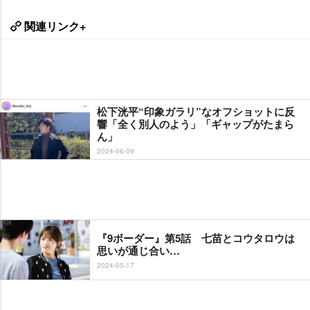
関連リンク+
松下洸平“印象ガラリ”なオフショットに反
響「全く別人のよう」「ギャップがたまら
ん」
2024-06-09
『9ボーダー』第5話 七苗とコウタロウは
思いが通じ合い…
2024-05-17