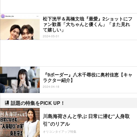
松下洸平＆高橋文哉『最愛』2ショットにフ
ァン歓喜「大ちゃんと優くん」「また見れ
て嬉しい」
2024-05-31
『9ボーダー』八木千尋役に奥村佳恵【キャ
ラクター紹介】
2024-04-18
話題の特集をPICK UP！
川島海荷さんと学ぶ 日常に潜む“人身取
引”のリアル
オリコンタイアップ特集