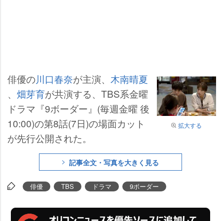
俳優の
川口春奈
が主演、
木南晴夏
、
畑芽育
が共演する、TBS系金曜
ドラマ『9ボーダー』(毎週金曜 後
10:00)の第8話(7日)の場面カット
拡大する
が先行公開された。
記事全文・写真を大きく見る
俳優
TBS
ドラマ
9ボーダー