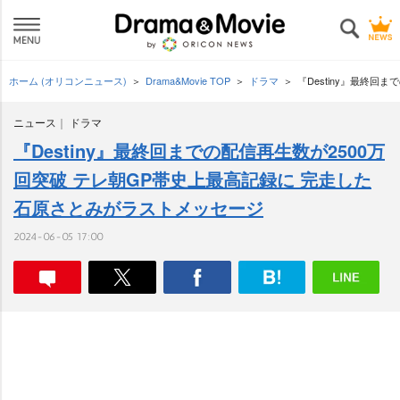
ホーム (オリコンニュース)
Drama&Movie TOP
ドラマ
『Destiny』最終
ニュース
ドラマ
『Destiny』最終回までの配信再生数が2500万
回突破 テレ朝GP帯史上最高記録に 完走した
石原さとみがラストメッセージ
2024-06-05 17:00