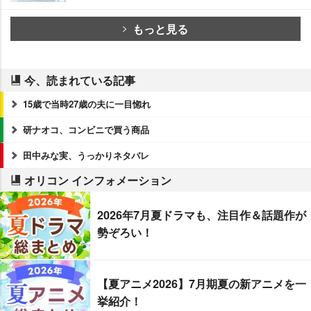
もっと見る
今、読まれている記事
15歳で当時27歳の夫に一目惚れ
研ナオコ、コンビニで買う商品
田中みな実、うっかりネタバレ
オリコン インフォメーション
2026年7月夏ドラマも、注目作＆話題作が
勢ぞろい！
【夏アニメ2026】7月期夏の新アニメを一
挙紹介！