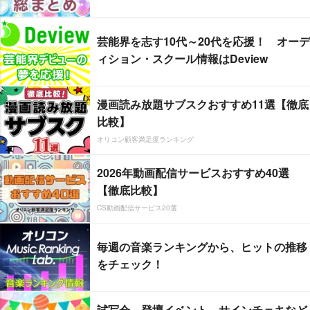
芸能界を志す10代～20代を応援！ オーデ
ィション・スクール情報はDeview
漫画読み放題サブスクおすすめ11選【徹底
比較】
オリコン顧客満足度ランキング
2026年動画配信サービスおすすめ40選
【徹底比較】
CS動画配信サービス20選
毎週の音楽ランキングから、ヒットの推移
をチェック！
試写会、登壇イベント、サインチェキなど