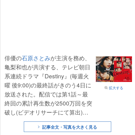
俳優の
石原さとみ
が主演を務め、
亀梨和也が共演する、テレビ朝日
系連続ドラマ『Destiny』(毎週火
曜 後9:00)の最終話がきのう4日に
拡大する
放送された。配信では第1話～最
終回の累計再生数が2500万回を突
破し(ビデオリサーチにて算出)、
テレビ朝日のゴールデン・プライ
記事全文・写真を大きく見る
ム帯の配信史上最高記録を更新し