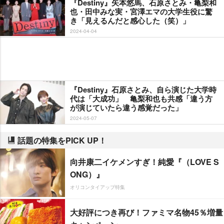
『Destiny』矢本悠馬、石原さとみ・亀梨和
也・田中みな実・宮澤エマの大学生役に驚
き「見えるんだと感心した（笑）」
2024-04-04
『Destiny』石原さとみ、自ら演じた大学時
代は「大成功」 亀梨和也も共感「違う方
が演じていたら違う感覚だった」
2024-05-07
話題の特集をPICK UP！
向井康二イケメンすぎ！純愛『（LOVE S
ONG）』
オリコンタイアップ特集
大好評につき再び！ファミマ名物45％増量