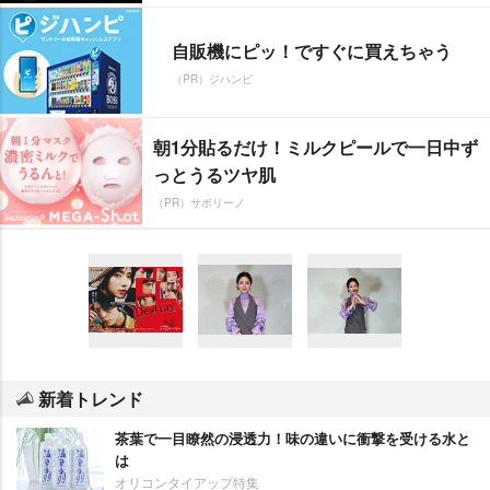
自販機にピッ！ですぐに買えちゃう
（PR）ジハンピ
朝1分貼るだけ！ミルクピールで一日中ず
っとうるツヤ肌
（PR）サボリーノ
新着トレンド
茶葉で一目瞭然の浸透力！味の違いに衝撃を受ける水と
は
オリコンタイアップ特集