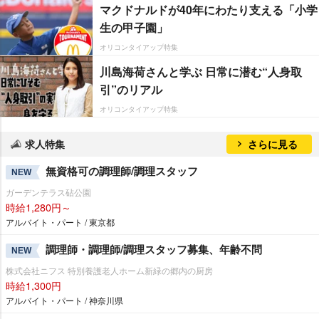
マクドナルドが40年にわたり支える「小学
生の甲子園」
オリコンタイアップ特集
川島海荷さんと学ぶ 日常に潜む“人身取
引”のリアル
オリコンタイアップ特集
求人特集
さらに見る
無資格可の調理師/調理スタッフ
NEW
ガーデンテラス砧公園
時給1,280円～
アルバイト・パート / 東京都
調理師・調理師/調理スタッフ募集、年齢不問
NEW
株式会社ニフス 特別養護老人ホーム新緑の郷内の厨房
時給1,300円
アルバイト・パート / 神奈川県