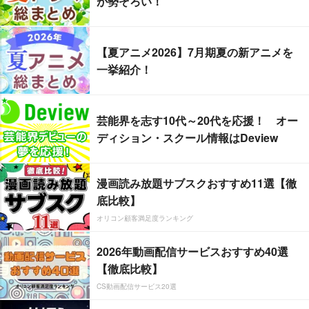
が勢ぞろい！
【夏アニメ2026】7月期夏の新アニメを
一挙紹介！
芸能界を志す10代～20代を応援！ オー
ディション・スクール情報はDeview
漫画読み放題サブスクおすすめ11選【徹
底比較】
オリコン顧客満足度ランキング
2026年動画配信サービスおすすめ40選
【徹底比較】
CS動画配信サービス20選