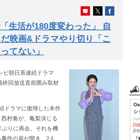
「生活が180度変わった」 自
だ映画&ドラマやり切り「こ
まってない」
、テレビ朝日系連続ドラマ
0)の最終回放送直前囲み取材
Oa
続ドラマに復帰した本作
シ
・西村奏が、亀梨演じる
Oa
日給
年ぶりに再会。それを機
正社
事件の扉が開き、2人
「