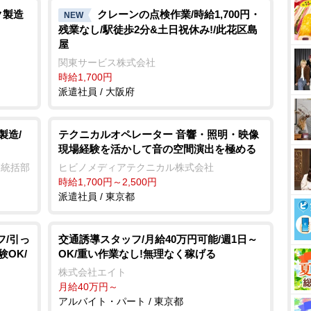
ク製造
クレーンの点検作業/時給1,700円・
NEW
残業なし/駅徒歩2分&土日祝休み!/此花区島
屋
関東サービス株式会社
時給1,700円
派遣社員 / 大阪府
製造/
テクニカルオペレーター 音響・照明・映像
現場経験を活かして音の空間演出を極める
業統括部
ヒビノメディアテクニカル株式会社
時給1,700円～2,500円
派遣社員 / 東京都
フ/引っ
交通誘導スタッフ/月給40万円可能/週1日～
OK/
OK/重い作業なし!無理なく稼げる
株式会社エイト
月給40万円～
アルバイト・パート / 東京都