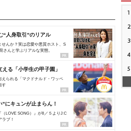
1
2
む“人身取引”のリアル
3
ませんか？実は恋愛や悪質ホスト、S
海荷さんと学ぶリアルな実態。
4
5
支える「小学生の甲子園」
与えられる「マクドナルド・ワッペ
指す
い”にキュンが止まらん！
OVE SONG）』が8／５よりJ:C
アラブ！