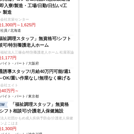
/即入寮/製造・工場/日勤/日払い/工
・製造
式会社京栄センター
1,300円～1,625円
社員 / 北海道
福祉調理スタッフ」無資格可/シフト
談可/特別養護老人ホーム
福祉法人三篠会/特別養護老人ホーム 松屋茶論
1,177円
バイト・パート / 大阪府
通誘導スタッフ/月給40万円可能/週1
～OK/重い作業なし!無理なく稼げる
式会社エイト
給40万円～
バイト・パート / 東京都
「福祉調理スタッフ」無資格
EW
/シフト相談可/介護老人保健施設
療法人社団かもめ成人疾病予防会/介護老人保健
オンよこはま
1,300円