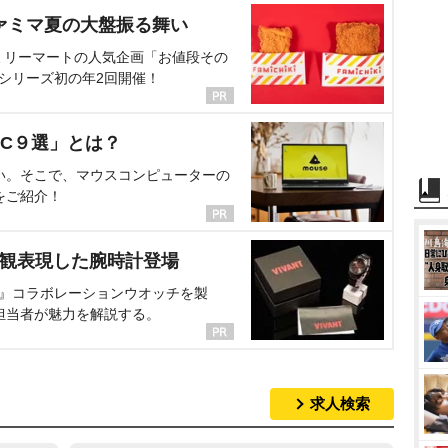
ァミマ夏の大盤振る舞い
ミリーマートの人気企画「お値段その
、シリーズ初の年2回開催！
C９選」とは？
い。そこで、マウスコンピューターの
をご紹介！
界観表現した腕時計登場
NT』コラボレーションウオッチを製
担当者が魅力を解説する。
求人検索