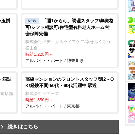
&玉掛
「週1から可」調理スタッフ/無資格
NEW
可/シフト相談可/住宅型有料老人ホーム/社
会保障完備
株式会社メディカルライフケア/幸せふくろう
横山台
時給1,225円～
アルバイト・パート / 神奈川県
・箱詰
高級マンションのフロントスタッフ/週2～O
K!経験不問!50代・60代活躍中 駅近
業統括部
株式会社ベアーズ
時給1,350円～
アルバイト・パート / 東京都
続きはこちら