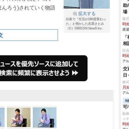
助
(ほんろう)されていく物語
場
拡大する
株
出産で「生活が180度変わっ
た」と明かした石原さとみ
時給
（C）ORICON NewS inc.
派遣
文
「
相
社会
時給
アル
交
日
株
月
アル
N
可
医
シ
時給