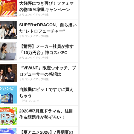
大好評につき再び！ファミマ
名物45％増量キャンペーン
オリコンタイアップ特集
SUPER★DRAGON、自ら描い
た”レトロフューチャー”
オリコンタイアップ特集
【驚愕】メーカー社員が推す
「10万円台」神コスパPC
オリコンタイアップ特集
『VIVANT』限定ウオッチ、プ
ロデューサーの感想は
オリコンタイアップ特集
自販機にピッ！ですぐに買え
ちゃう
（PR）ジハンピ
2026年7月夏ドラマも、注目
作＆話題作が勢ぞろい！
【夏アニメ2026】7月期夏の