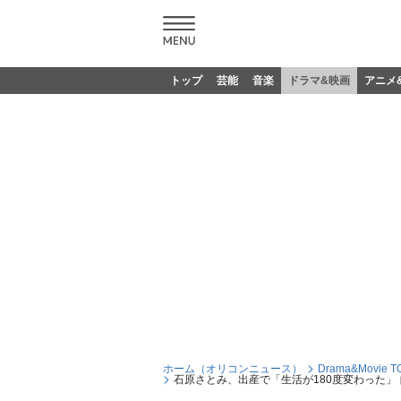
トップ
芸能
音楽
ドラマ&映画
アニメ
ホーム（オリコンニュース）
Drama&Movie T
石原さとみ、出産で「生活が180度変わった」