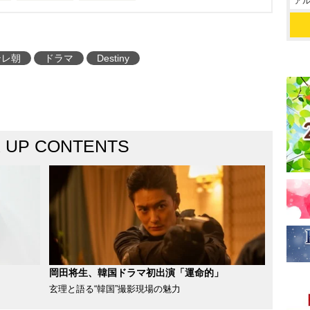
アル
テレ朝
ドラマ
Destiny
K UP CONTENTS
岡田将生、韓国ドラマ初出演「運命的」
玄理と語る“韓国”撮影現場の魅力