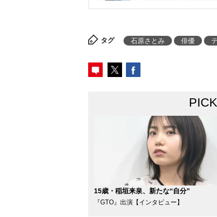
タグ
石原さとみ
俳優
PIC
15歳・稲垣来泉、新たな“自分”
『GTO』出演【インタビュー】