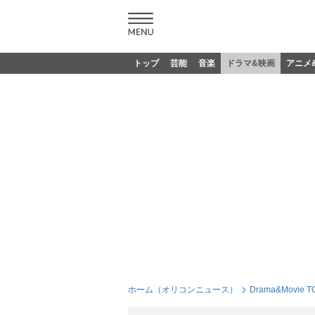
トップ
芸能
音楽
ドラマ&映画
アニメ
ホーム（オリコンニュース）
Drama&Movie T