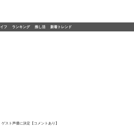
イフ
ランキング
推し活
新着トレンド
』ゲスト声優に決定【コメントあり】