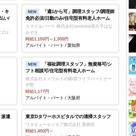
・キ
「週1から可」調理スタッフ/調理師
NEW
払い/
免許必須/日勤のみ/住宅型有料老人ホーム
スマイルハート 株式会社/smilelink長久手はな
二CU
みずき
時給1,150円～1,300円
アルバイト・パート / 愛知県
「福祉調理スタッフ」無資格可/シ
NEW
フト相談可/住宅型有料老人ホーム
株式会社エメラルドの郷/新ライフパートナー
平野
時給1,177円
アルバイト・パート / 大阪府
 派遣
東京Dタワーホスピタルでの清掃スタッフ
ワタキューセイモア株式会社 業務部
時給1,450円～