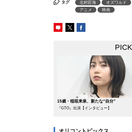
タグ
北村匠海
オズワルド
アニメ
映画
PIC
15歳・稲垣来泉、新たな“自分”
『GTO』出演【インタビュー】
オリコントピックス