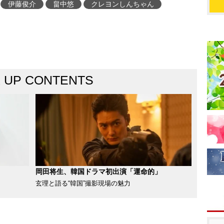
伊藤俊介
畠中悠
クレヨンしんちゃん
K UP CONTENTS
岡田将生、韓国ドラマ初出演「運命的」
玄理と語る“韓国”撮影現場の魅力