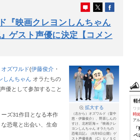
ド『映画クレヨンしんちゃん
記』ゲスト声優に決定【コメン
・
オズワルド
(
伊藤俊介
・
ンしんちゃん
オラたちの
ト声優として参加すること
軽
拡大する
ワタ
ーズ31作目となる本作
（左から）オズワルド（畠中
時給
悠・伊藤俊介）、野原しんの
アル
さな恐竜と出会い、生命
すけ、北村匠海＝『映画クレ
「
ヨンしんちゃん オラたちの
恐竜日記』（8月9日公開）ゲ
ペ
スト声優発表 （C）Ｕ／ＳＣ