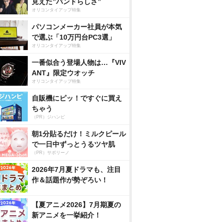
見えた”バンドらしさ”
オリコンタイアップ特集
パソコンメーカー社員が本気
で選ぶ「10万円台PC3選」
オリコンタイアップ特集
一番似合う登場人物は…『VIV
ANT』限定ウオッチ
オリコンタイアップ特集
自販機にピッ！ですぐに買え
ちゃう
（PR）ジハンピ
朝1分貼るだけ！ミルクピール
で一日中ずっとうるツヤ肌
（PR）サボリーノ
2026年7月夏ドラマも、注目
作＆話題作が勢ぞろい！
【夏アニメ2026】7月期夏の
新アニメを一挙紹介！