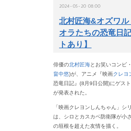
2024-05-20 08:00
北村匠海&オズワル
オラたちの恐竜日
トあり】
俳優の
北村匠海
とお笑いコンビ
畠中悠
)が、アニメ『映画
クレヨ
恐竜日記』(8月9日公開)にゲス
が発表された。
「映画クレヨンしんちゃん」シリ
は、シロとカスカベ防衛隊が小
の垣根を超えた友情を描く。