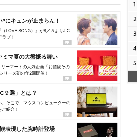
1
2
い”にキュンが止まらん！
OVE SONG）』が8／５よりJ:C
3
アラブ！
4
ァミマ夏の大盤振る舞い
5
ミリーマートの人気企画「お値段その
、シリーズ初の年2回開催！
C９選」とは？
い。そこで、マウスコンピューターの
をご紹介！
界観表現した腕時計登場