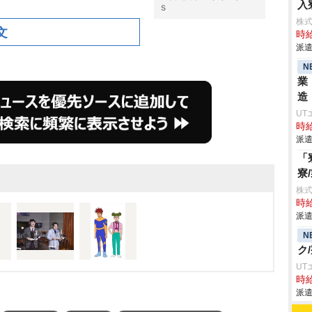
入
Ｓ
株
文
時給
派遣
N
業
造
UT
時給
派遣
「
寮
株
時給
派遣
N
ク
UT
時給
派遣