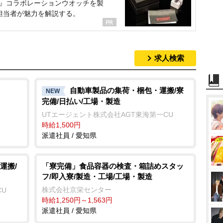
NT』コラボレーションウオッチを製
担当者が魅力を解説する。
求人検索
自動車製品の集荷・梱包・運搬/寮
NEW
完備/日払い/工場・製造
UTエージェント株式会社AGT東海第一CU
時給1,500円
派遣社員 / 愛知県
運搬/
「寮完備」食品容器の検査・箱詰めスタッ
フ/即入寮/製造・工場/工場・製造
株式会社京栄センター
CU
時給1,250円～1,563円
派遣社員 / 愛知県