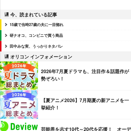
今、読まれている記事
15歳で当時27歳の夫に一目惚れ
研ナオコ、コンビニで買う商品
田中みな実、うっかりネタバレ
オリコン インフォメーション
2026年7月夏ドラマも、注目作＆話題作が
勢ぞろい！
【夏アニメ2026】7月期夏の新アニメを一
挙紹介！
芸能界を志す10代～20代を応援！ オーデ