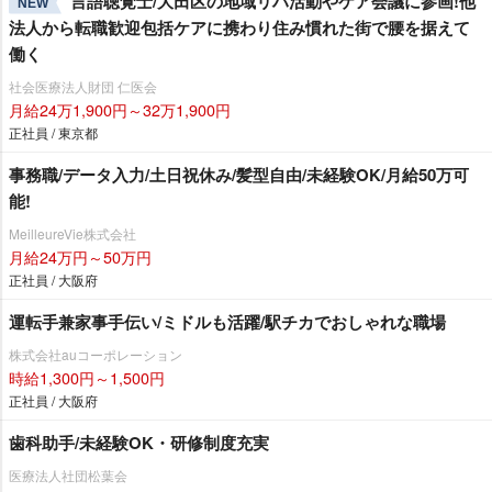
言語聴覚士/大田区の地域リハ活動やケア会議に参画!他
NEW
法人から転職歓迎包括ケアに携わり住み慣れた街で腰を据えて
働く
社会医療法人財団 仁医会
月給24万1,900円～32万1,900円
正社員 / 東京都
事務職/データ入力/土日祝休み/髪型自由/未経験OK/月給50万可
能!
MeilleureVie株式会社
月給24万円～50万円
正社員 / 大阪府
運転手兼家事手伝い/ミドルも活躍/駅チカでおしゃれな職場
株式会社auコーポレーション
時給1,300円～1,500円
正社員 / 大阪府
歯科助手/未経験OK・研修制度充実
医療法人社団松葉会