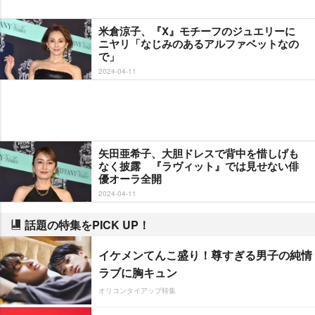
米倉涼子、『X』モチーフのジュエリーに
ニヤリ「なじみのあるアルファベットなの
で」
2024-04-11
矢田亜希子、大胆ドレスで背中を惜しげも
なく披露 『ラヴィット』では見せない俳
優オーラ全開
2024-04-11
話題の特集をPICK UP！
イケメンてんこ盛り！尊すぎる男子の純情
ラブに胸キュン
オリコンタイアップ特集