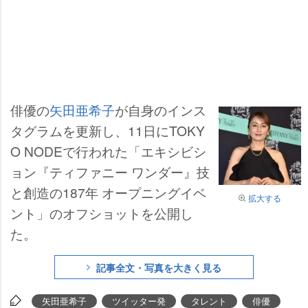
俳優の
矢田亜希子
が自身のインス
タグラムを更新し、11日にTOKY
O NODEで行われた「エキシビシ
ョン『ティファニー ワンダー』技
と創造の187年 オープニングイベ
拡大する
ント」のオフショットを公開し
た。
記事全文・写真を大きく見る
矢田亜希子
ツイッター発
タレント
俳優