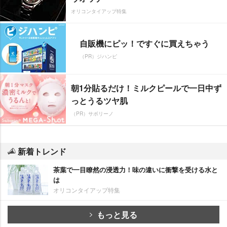
オリコンタイアップ特集
自販機にピッ！ですぐに買えちゃう
（PR）ジハンピ
朝1分貼るだけ！ミルクピールで一日中ず
っとうるツヤ肌
（PR）サボリーノ
新着トレンド
茶葉で一目瞭然の浸透力！味の違いに衝撃を受ける水と
は
オリコンタイアップ特集
もっと見る