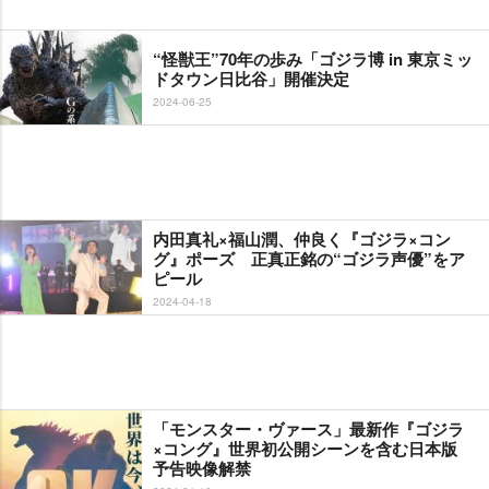
“怪獣王”70年の歩み「ゴジラ博 in 東京ミッ
ドタウン日比谷」開催決定
2024-06-25
内田真礼×福山潤、仲良く『ゴジラ×コン
グ』ポーズ 正真正銘の“ゴジラ声優”をア
ピール
2024-04-18
「モンスター・ヴァース」最新作『ゴジラ
×コング』世界初公開シーンを含む日本版
予告映像解禁