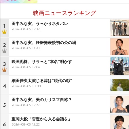
映画ニュースランキング
田中みな実、うっかりネタバレ
1
2026-08-05 15:32
田中みな実、妊娠発表後初の公の場
2
2026-08-05 14:41
映画泥棒、サラっと“本名”明かす
3
2026-08-05 15:06
細田佳央太演じる涼は“現代の彰”
4
2026-08-05 10:00
田中みな実、美のカリスマ自称？
5
2026-08-05 15:27
重岡大毅「否定から入る会話を」
6
2026-08-05 15:22