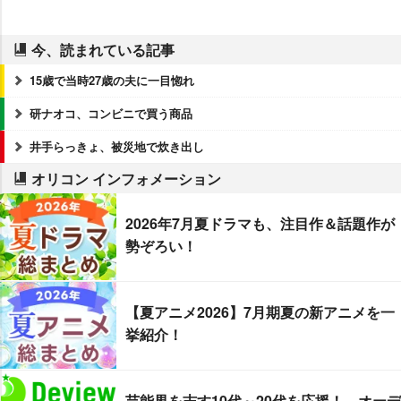
今、読まれている記事
15歳で当時27歳の夫に一目惚れ
研ナオコ、コンビニで買う商品
井手らっきょ、被災地で炊き出し
オリコン インフォメーション
2026年7月夏ドラマも、注目作＆話題作が
勢ぞろい！
【夏アニメ2026】7月期夏の新アニメを一
挙紹介！
芸能界を志す10代～20代を応援！ オーデ