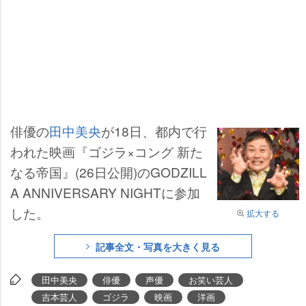
俳優の
田中美央
が18日、都内で行
われた映画『ゴジラ×コング 新た
なる帝国』(26日公開)のGODZILL
A ANNIVERSARY NIGHTに参加
した。
拡大する
記事全文・写真を大きく見る
田中美央
俳優
声優
お笑い芸人
吉本芸人
ゴジラ
映画
洋画