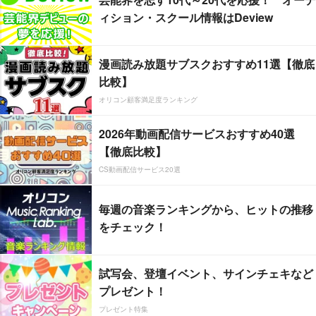
ィション・スクール情報はDeview
漫画読み放題サブスクおすすめ11選【徹底
比較】
オリコン顧客満足度ランキング
2026年動画配信サービスおすすめ40選
【徹底比較】
CS動画配信サービス20選
毎週の音楽ランキングから、ヒットの推移
をチェック！
試写会、登壇イベント、サインチェキなど
プレゼント！
プレゼント特集