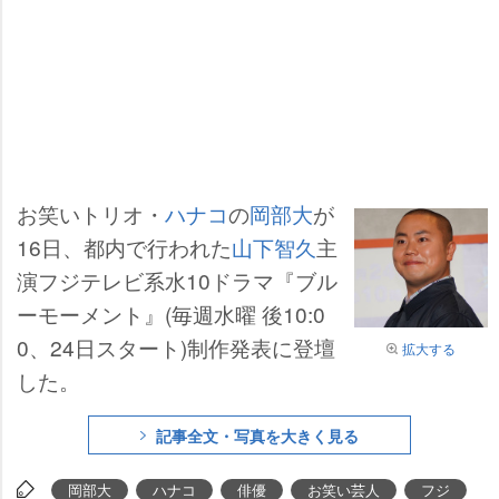
お笑いトリオ・
ハナコ
の
岡部大
が
16日、都内で行われた
山下智久
主
演フジテレビ系水10ドラマ『ブル
ーモーメント』(毎週水曜 後10:0
0、24日スタート)制作発表に登壇
拡大する
した。
記事全文・写真を大きく見る
岡部大
ハナコ
俳優
お笑い芸人
フジ