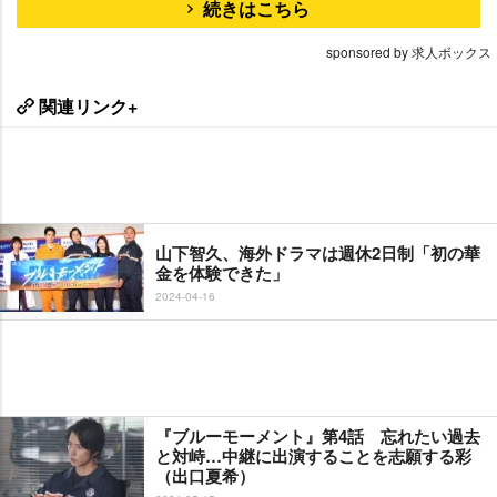
続きはこちら
sponsored by 求人ボックス
関連リンク+
山下智久、海外ドラマは週休2日制「初の華
金を体験できた」
2024-04-16
『ブルーモーメント』第4話 忘れたい過去
と対峙…中継に出演することを志願する彩
（出口夏希）