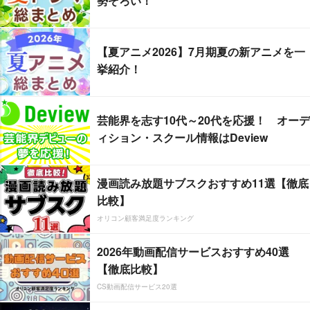
勢ぞろい！
【夏アニメ2026】7月期夏の新アニメを一
挙紹介！
芸能界を志す10代～20代を応援！ オーデ
ィション・スクール情報はDeview
漫画読み放題サブスクおすすめ11選【徹底
比較】
オリコン顧客満足度ランキング
2026年動画配信サービスおすすめ40選
【徹底比較】
CS動画配信サービス20選