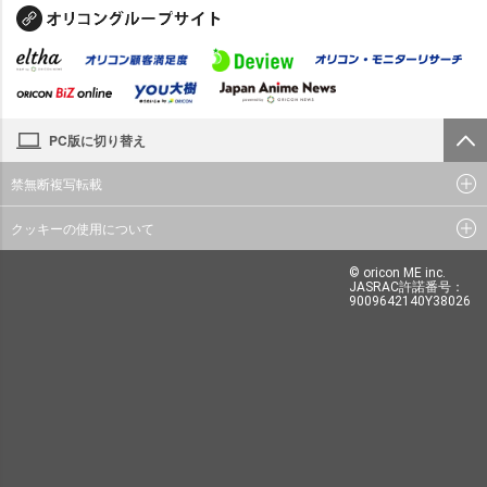
PC版に切り替え
禁無断複写転載
クッキーの使用について
© oricon ME inc.
JASRAC許諾番号：
9009642140Y38026