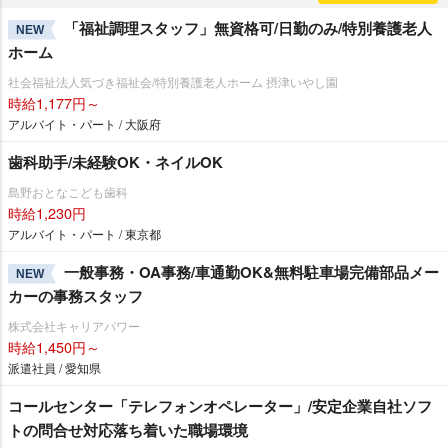
「福祉調理スタッフ」無資格可/日勤のみ/特別養護老人
NEW
ホーム
社会福祉法人気づき福祉会/特別養護老人ホーム 摂津いやし園
時給1,177円～
アルバイト・パート / 大阪府
歯科助手/未経験OK・ネイルOK
島野おとなこども歯科
時給1,230円
アルバイト・パート / 東京都
一般事務・OA事務/車通勤OK&無料駐車場完備部品メー
NEW
カーの事務スタッフ
株式会社キャリアパワー
時給1,450円～
派遣社員 / 愛知県
コールセンター「テレフォンオペレーター」/安定企業自社ソフ
トの問合せ対応落ち着いた職場環境