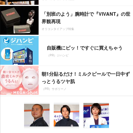
「別班のよう」腕時計で『VIVANT』の世
界観再現
オリコンタイアップ特集
自販機にピッ！ですぐに買えちゃう
（PR）ジハンピ
朝1分貼るだけ！ミルクピールで一日中ず
っとうるツヤ肌
（PR）サボリーノ