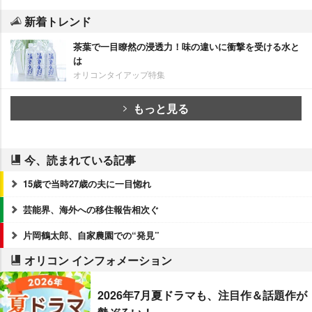
新着トレンド
茶葉で一目瞭然の浸透力！味の違いに衝撃を受ける水と
は
オリコンタイアップ特集
もっと見る
今、読まれている記事
15歳で当時27歳の夫に一目惚れ
芸能界、海外への移住報告相次ぐ
片岡鶴太郎、自家農園での“発見”
オリコン インフォメーション
2026年7月夏ドラマも、注目作＆話題作が