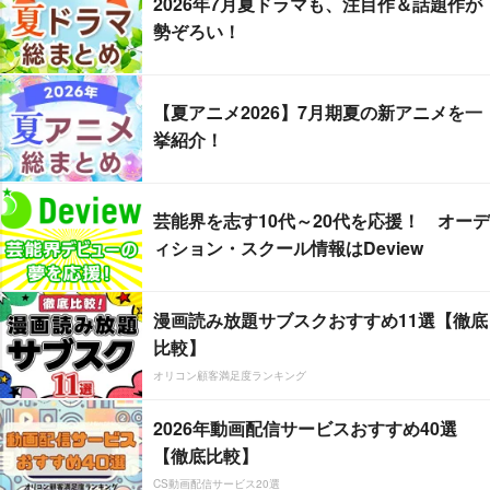
2026年7月夏ドラマも、注目作＆話題作が
勢ぞろい！
【夏アニメ2026】7月期夏の新アニメを一
挙紹介！
芸能界を志す10代～20代を応援！ オーデ
ィション・スクール情報はDeview
漫画読み放題サブスクおすすめ11選【徹底
比較】
オリコン顧客満足度ランキング
2026年動画配信サービスおすすめ40選
【徹底比較】
CS動画配信サービス20選