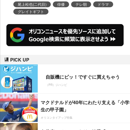
尾上松也(二代目)
俳優
テレ朝
ドラマ
グレイトギフト
PICK UP
自販機にピッ！ですぐに買えちゃう
（PR）ジハンピ
マクドナルドが40年にわたり支える「小学
生の甲子園」
オリコンタイアップ特集