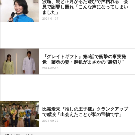
波瑠、甥と正月かるた遊びで声枯れる 会
見で謝罪し照れ「こんな声になってしまい
ました」
2024-01-07
『グレイトギフト』第5話で衝撃の事実発
覚 藤巻の妻・麻帆がまさかの“裏切り”
2024-02-15
比嘉愛未『推しの王子様』クランクアップ
で感涙「出会えたことが私の宝物です」
2021-09-22