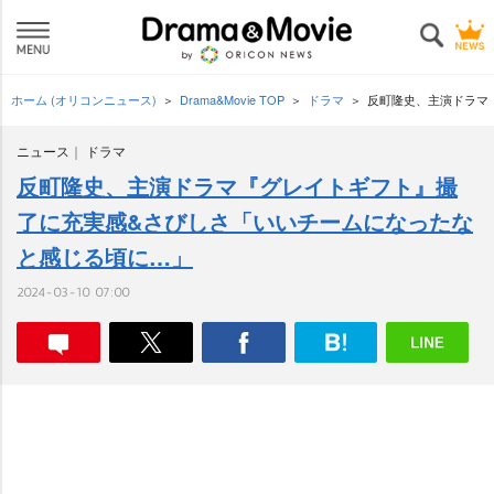
ホーム (オリコンニュース)
Drama&Movie TOP
ドラマ
反町隆史、主演ドラマ
ニュース
ドラマ
反町隆史、主演ドラマ『グレイトギフト』撮
了に充実感&さびしさ「いいチームになったな
と感じる頃に…」
2024-03-10 07:00