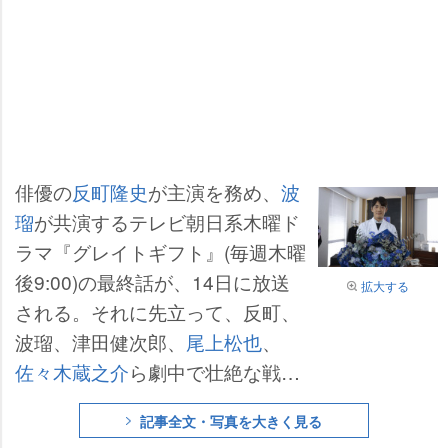
俳優の
反町隆史
が主演を務め、
波
瑠
が共演するテレビ朝日系木曜ド
ラマ『グレイトギフト』(毎週木曜
後9:00)の最終話が、14日に放送
拡大する
される。それに先立って、反町、
波瑠、津田健次郎、
尾上松也
、
佐々木蔵之介
ら劇中で壮絶な戦い
を繰り広げてきたレギュラー出演
記事全文・写真を大きく見る
者たちが、撮影最終日を迎えた。