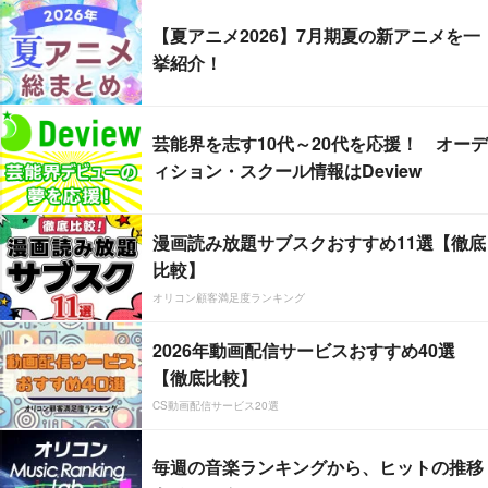
【夏アニメ2026】7月期夏の新アニメを一
挙紹介！
芸能界を志す10代～20代を応援！ オーデ
ィション・スクール情報はDeview
漫画読み放題サブスクおすすめ11選【徹底
比較】
オリコン顧客満足度ランキング
2026年動画配信サービスおすすめ40選
【徹底比較】
CS動画配信サービス20選
毎週の音楽ランキングから、ヒットの推移