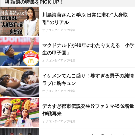
話題の特集をPICK UP！
川島海荷さんと学ぶ 日常に潜む“人身取
引”のリアル
オリコンタイアップ特集
マクドナルドが40年にわたり支える「小学
生の甲子園」
オリコンタイアップ特集
イケメンてんこ盛り！尊すぎる男子の純情
ラブに胸キュン
オリコンタイアップ特集
デカすぎ都市伝説発生!?ファミマ45％増量
作戦再来
オリコンタイアップ特集