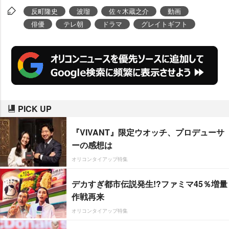
反町隆史
波瑠
佐々木蔵之介
動画
俳優
テレ朝
ドラマ
グレイトギフト
PICK UP
『VIVANT』限定ウオッチ、プロデューサ
ーの感想は
オリコンタイアップ特集
デカすぎ都市伝説発生!?ファミマ45％増量
作戦再来
オリコンタイアップ特集