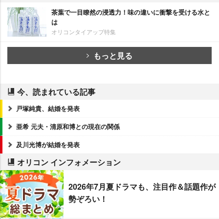
茶葉で一目瞭然の浸透力！味の違いに衝撃を受ける水と
は
オリコンタイアップ特集
もっと見る
今、読まれている記事
戸塚純貴、結婚を発表
亜希 元夫・清原和博との現在の関係
及川光博が結婚を発表
オリコン インフォメーション
2026年7月夏ドラマも、注目作＆話題作が
勢ぞろい！