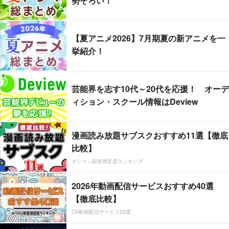
勢ぞろい！
【夏アニメ2026】7月期夏の新アニメを一
挙紹介！
芸能界を志す10代～20代を応援！ オーデ
ィション・スクール情報はDeview
漫画読み放題サブスクおすすめ11選【徹底
比較】
オリコン顧客満足度ランキング
2026年動画配信サービスおすすめ40選
【徹底比較】
CS動画配信サービス20選