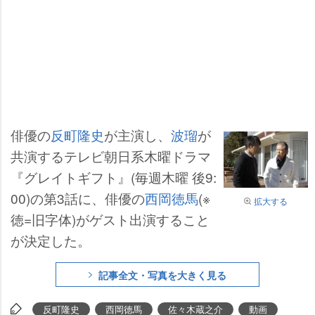
俳優の
反町隆史
が主演し、
波瑠
が
共演するテレビ朝日系木曜ドラマ
『グレイトギフト』(毎週木曜 後9:
00)の第3話に、俳優の
西岡徳馬
(※
拡大する
徳=旧字体)がゲスト出演すること
が決定した。
記事全文・写真を大きく見る
反町隆史
西岡徳馬
佐々木蔵之介
動画