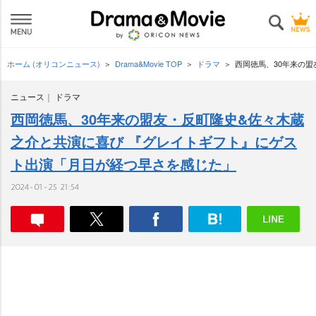
ホーム (オリコンニュース)
Drama&Movie TOP
ドラマ
西岡徳馬、30年来の
ニュース
ドラマ
西岡徳馬、30年来の盟友・反町隆史&佐々木蔵
之介と共演に喜び 『グレイトギフト』にゲス
ト出演「月日が経つ早さを感じた」
2024-01-25 21:54