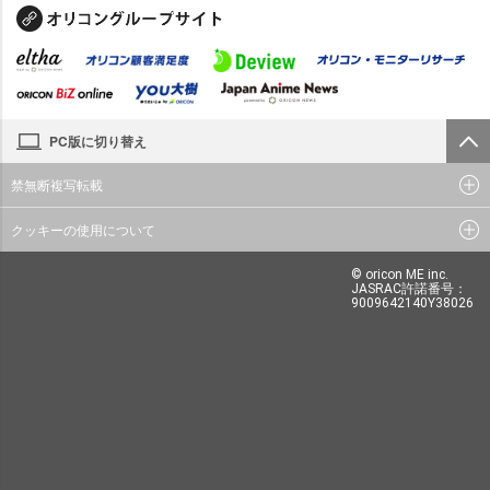
PC版に切り替え
禁無断複写転載
クッキーの使用について
© oricon ME inc.
JASRAC許諾番号：
9009642140Y38026