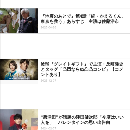
『地震のあとで』第4話「続・かえるくん、
東京を救う」あらすじ 主演は佐藤浩市
2025-04-26
波瑠『グレイトギフト』で主演・反町隆史
とタッグ「凸凹ならぬ凸凸コンビ」【コメ
ントあり】
2023-12-07
“悪津田”が話題の津田健次郎「今度はいい
人を」 バレンタインの思い出告白
2024-02-07