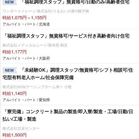
「福祉調理スタッフ」無資格可/日勤のみ/高齢者住宅
NEW
ワンダーストレージ 株式会社/うるおいの家®幌平橋
時給1,075円～1,155円
アルバイト・パート / 北海道
「福祉調理スタッフ」無資格可/サービス付き高齢者向け住宅
株式会社メディカルシード/善幸苑 鶴見
時給1,177円
アルバイト・パート / 大阪府
「未経験OK」調理スタッフ/無資格可/シフト相談可/住
NEW
宅型有料老人ホーム/社会保障完備
株式会社smis/ナーシングホーム寿々 小牧
時給1,140円
アルバイト・パート / 愛知県
「寮完備」コンクリート製品の製造/即入寮/製造・工場/日勤/日
払い/工場・製造
株式会社京栄センター
時給1,500円