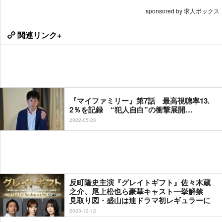
sponsored by 求人ボックス
関連リンク+
『マイファミリー』第7話 最高視聴率13.
2％を記録 “犯人自白”の衝撃展開…
2022-05-23
反町隆史主演『グレイトギフト』佐々木蔵
之介、尾上松也ら豪華キャスト一挙解禁
見取り図・盛山は連ドラマ初レギュラーに
2023-12-12