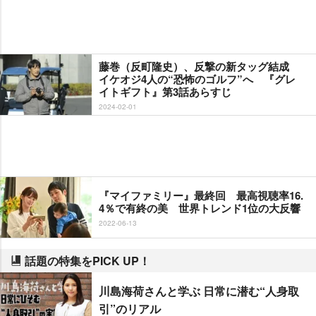
藤巻（反町隆史）、反撃の新タッグ結成
イケオジ4人の“恐怖のゴルフ”へ 『グレ
イトギフト』第3話あらすじ
2024-02-01
『マイファミリー』最終回 最高視聴率16.
4％で有終の美 世界トレンド1位の大反響
2022-06-13
話題の特集をPICK UP！
川島海荷さんと学ぶ 日常に潜む“人身取
引”のリアル