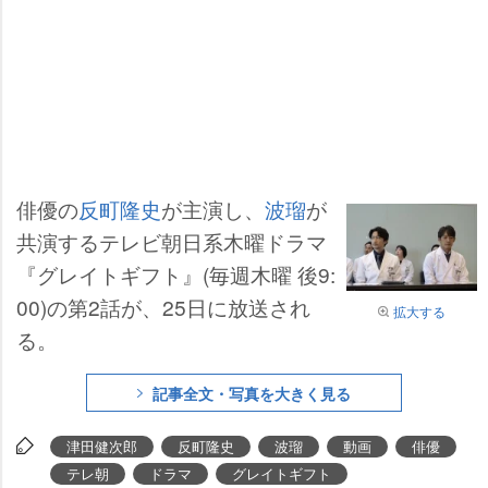
俳優の
反町隆史
が主演し、
波瑠
が
共演するテレビ朝日系木曜ドラマ
『グレイトギフト』(毎週木曜 後9:
00)の第2話が、25日に放送され
拡大する
る。
記事全文・写真を大きく見る
津田健次郎
反町隆史
波瑠
動画
俳優
テレ朝
ドラマ
グレイトギフト