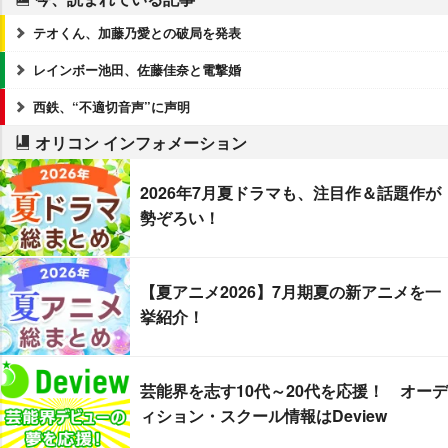
テオくん、加藤乃愛との破局を発表
レインボー池田、佐藤佳奈と電撃婚
西鉄、“不適切音声”に声明
オリコン インフォメーション
2026年7月夏ドラマも、注目作＆話題作が
勢ぞろい！
【夏アニメ2026】7月期夏の新アニメを一
挙紹介！
芸能界を志す10代～20代を応援！ オーデ
ィション・スクール情報はDeview