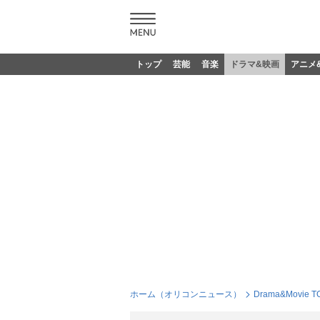
トップ
芸能
音楽
ドラマ&映画
アニメ
ホーム（オリコンニュース）
Drama&Movie T