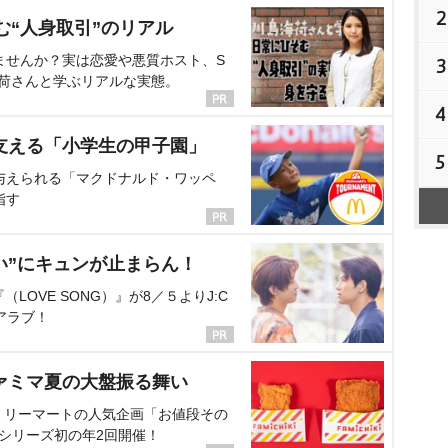
2
む“人身取引”のリアル
ませんか？実は恋愛や悪質ホスト、S
3
海荷さんと学ぶリアルな実態。
4
支える「小学生の甲子園」
5
与えられる「マクドナルド・ワッペ
指す
い”にキュンが止まらん！
OVE SONG）』が8／５よりJ:C
アラブ！
ァミマ夏の大盤振る舞い
ミリーマートの人気企画「お値段その
、シリーズ初の年2回開催！