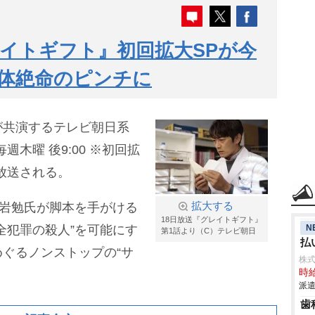
イトギフト』初回拡大SPが今
絶体絶命のピンチに
が共演するテレビ朝日系
木曜 後9:00 ※初回拡
に放送される。
黒岩勉氏が脚本を手がける
拡大する
18日放送『グレイトギフト』
N
全犯罪の殺人”を可能にす
第1話より（C）テレビ朝日
払
ぐるノンストップの“サ
株
時給
派遣
歯