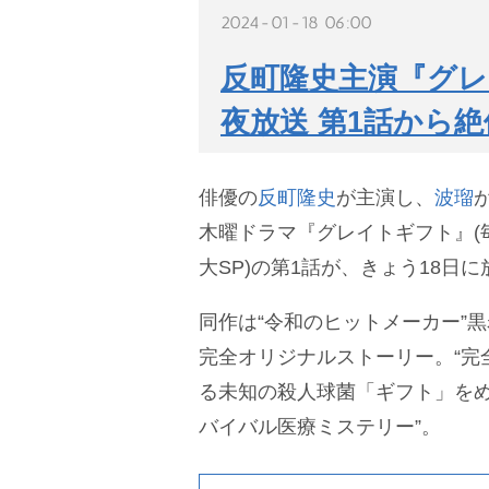
2024-01-18 06:00
反町隆史主演『グレ
夜放送 第1話から
俳優の
反町隆史
が主演し、
波瑠
木曜ドラマ『グレイトギフト』(毎週
大SP)の第1話が、きょう18日
同作は“令和のヒットメーカー”
完全オリジナルストーリー。“完
る未知の殺人球菌「ギフト」をめ
バイバル医療ミステリー”。