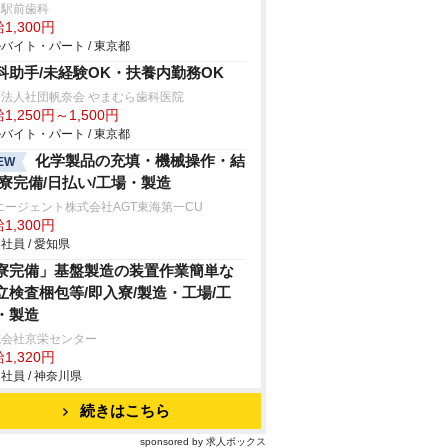
塚駅前歯科
1,300円
バイト・パート / 東京都
科助手/未経験OK・扶養内勤務OK
法人社団帆奈会 やまむら歯科医院
1,250円～1,500円
バイト・パート / 東京都
化学製品の充填・機械操作・結
EW
/寮完備/日払い/工場・製造
エージェント株式会社AGT東海第一CU
1,300円
社員 / 愛知県
寮完備」基盤製造の装置作業簡単な
立検査梱包等/即入寮/製造・工場/工
・製造
式会社京栄センター
1,320円
社員 / 神奈川県
続きはこちら
sponsored by 求人ボックス