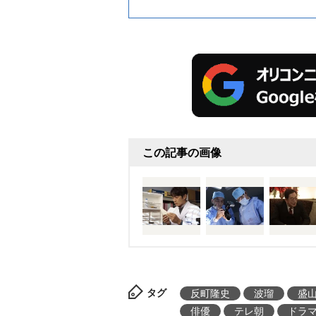
この記事の画像
タグ
反町隆史
波瑠
盛
俳優
テレ朝
ドラ