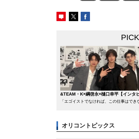
PIC
&TEAM・K×綱啓永×樋口幸平【インタ
「エゴイストでなければ、この仕事はでき
オリコントピックス