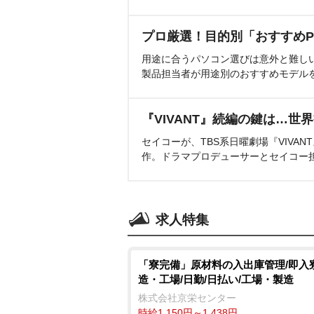
プロ厳選！目的別「おすすめP
用途に合うパソコン選びは意外と難し
製品担当者が用途別のおすすめモデル
『VIVANT』続編の鍵は…世
セイコーが、TBS系日曜劇場『VIVA
作。ドラマプロデューサーとセイコー
求人特集
「寮完備」原材料の入出庫管理/即入寮
造・工場/日勤/日払い/工場・製造
株式会社京栄センター
時給1,150円～1,438円