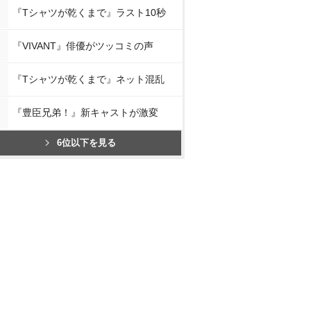
『Tシャツが乾くまで』ラスト10秒
『VIVANT』俳優がツッコミの声
『Tシャツが乾くまで』ネット混乱
『豊臣兄弟！』新キャストが激変
6位以下を見る