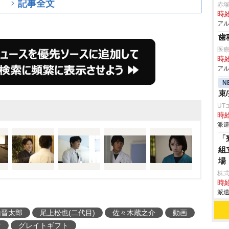
記事全文
赤
時給
アル
歯
医療
時給
アル
N
束
UT
時給
派遣
「
組
場
株
時給
派遣
山晋太郎
尾上松也(二代目)
佐々木蔵之介
動画
マ
グレイトギフト