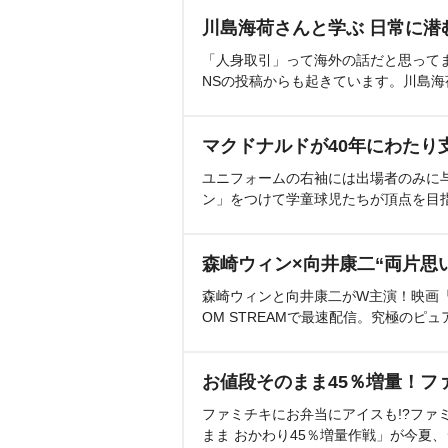
川島海荷さんと学ぶ 日常に潜
「人身取引」って海外の話だと思って
NSの投稿からも起きています。川島
マクドナルドが40年にわたり
ユニフォームの右袖には出場者のみに
ン」をつけて学童球児たちが頂点を目
森崎ウィン×向井康二“両片思
森崎ウィンと向井康二がW主演！映画『（L
OM STREAMで最速配信。究極のピュ
お値段そのまま45％増量！フ
ファミチキにお弁当にアイスも!?ファ
まま おかわり45％増量作戦」が今夏