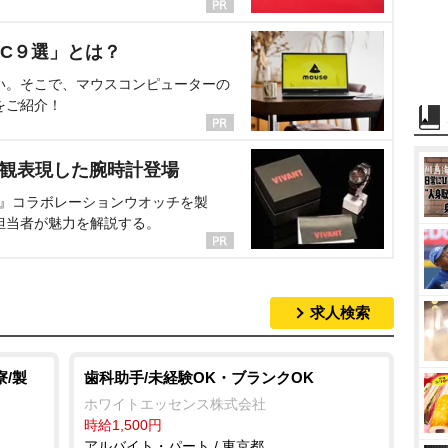
C９選」とは？
い。そこで、マウスコンピューターの
をご紹介！
界観表現した腕時計登場
NT』コラボレーションウオッチを製
担当者が魅力を解説する。
求人検索
/製
歯科助手/未経験OK・ブランクOK
ホワイトエッセンス株式会社
時給1,500円
アルバイト・パート / 東京都