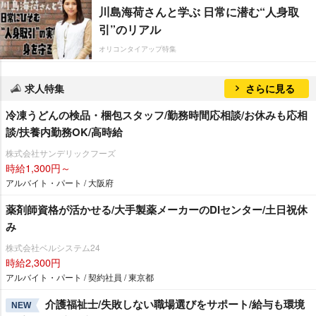
川島海荷さんと学ぶ 日常に潜む“人身取
引”のリアル
オリコンタイアップ特集
求人特集
さらに見る
冷凍うどんの検品・梱包スタッフ/勤務時間応相談/お休みも応相
談/扶養内勤務OK/高時給
株式会社サンデリックフーズ
時給1,300円～
アルバイト・パート / 大阪府
薬剤師資格が活かせる/大手製薬メーカーのDIセンター/土日祝休
み
株式会社ベルシステム24
時給2,300円
アルバイト・パート / 契約社員 / 東京都
介護福祉士/失敗しない職場選びをサポート/給与も環境
NEW