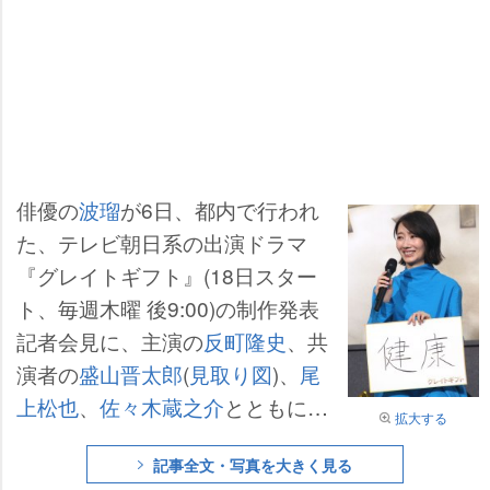
俳優の
波瑠
が6日、都内で行われ
た、テレビ朝日系の出演ドラマ
『グレイトギフト』(18日スター
ト、毎週木曜 後9:00)の制作発表
記者会見に、主演の
反町隆史
、共
演者の
盛山晋太郎
(
見取り図
)、
尾
上松也
、
佐々木蔵之介
とともに登
拡大する
場した。
記事全文・写真を大きく見る