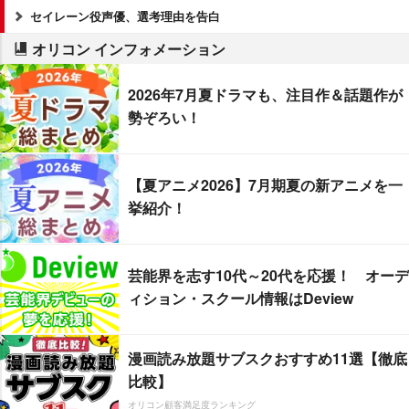
セイレーン役声優、選考理由を告白
オリコン インフォメーション
2026年7月夏ドラマも、注目作＆話題作が
勢ぞろい！
【夏アニメ2026】7月期夏の新アニメを一
挙紹介！
芸能界を志す10代～20代を応援！ オーデ
ィション・スクール情報はDeview
漫画読み放題サブスクおすすめ11選【徹底
比較】
オリコン顧客満足度ランキング