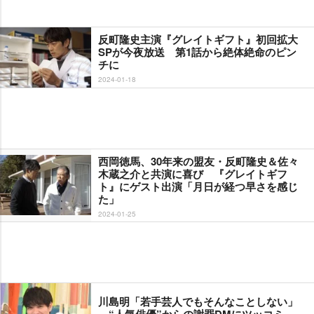
反町隆史主演『グレイトギフト』初回拡大
SPが今夜放送 第1話から絶体絶命のピン
チに
2024-01-18
西岡徳馬、30年来の盟友・反町隆史＆佐々
木蔵之介と共演に喜び 『グレイトギフ
ト』にゲスト出演「月日が経つ早さを感じ
た」
2024-01-25
川島明「若手芸人でもそんなことしない」
“人気俳優”からの謝罪DMにツッコミ