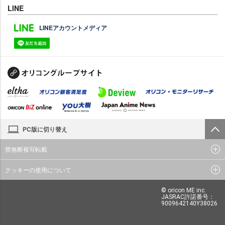
LINE
LINEアカウントメディア
PC版に切り替え
禁無断複写転載
クッキーの使用について
© oricon ME inc.
JASRAC許諾番号：
9009642140Y38026