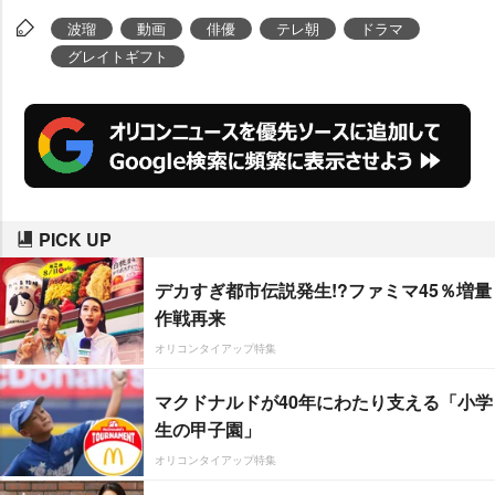
波瑠
動画
俳優
テレ朝
ドラマ
グレイトギフト
PICK UP
デカすぎ都市伝説発生!?ファミマ45％増量
作戦再来
オリコンタイアップ特集
マクドナルドが40年にわたり支える「小学
生の甲子園」
オリコンタイアップ特集