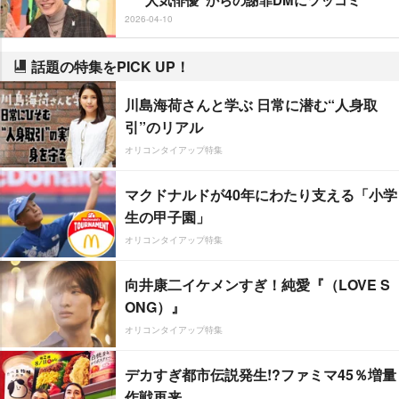
2026-04-10
話題の特集をPICK UP！
川島海荷さんと学ぶ 日常に潜む“人身取
引”のリアル
オリコンタイアップ特集
マクドナルドが40年にわたり支える「小学
生の甲子園」
オリコンタイアップ特集
向井康二イケメンすぎ！純愛『（LOVE S
ONG）』
オリコンタイアップ特集
デカすぎ都市伝説発生!?ファミマ45％増量
作戦再来