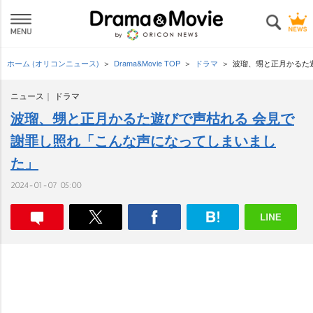
ホーム (オリコンニュース)
Drama&Movie TOP
ドラマ
波瑠、甥と正月かるた
ニュース
ドラマ
波瑠、甥と正月かるた遊びで声枯れる 会見で
謝罪し照れ「こんな声になってしまいまし
た」
2024-01-07 05:00