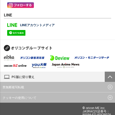
LINE
LINEアカウントメディア
PC版に切り替え
禁無断複写転載
クッキーの使用について
© oricon ME inc.
JASRAC許諾番号：
9009642140Y38026