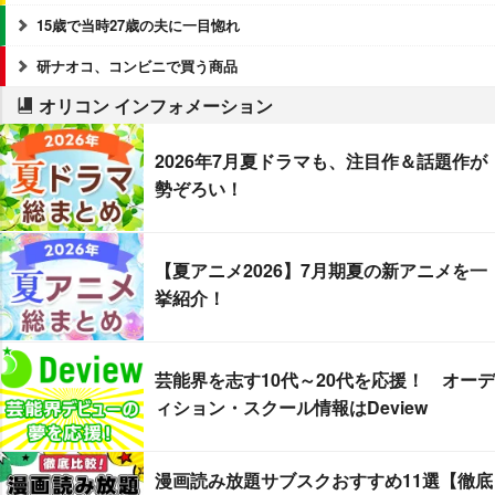
15歳で当時27歳の夫に一目惚れ
研ナオコ、コンビニで買う商品
オリコン インフォメーション
2026年7月夏ドラマも、注目作＆話題作が
勢ぞろい！
【夏アニメ2026】7月期夏の新アニメを一
挙紹介！
芸能界を志す10代～20代を応援！ オーデ
ィション・スクール情報はDeview
漫画読み放題サブスクおすすめ11選【徹底