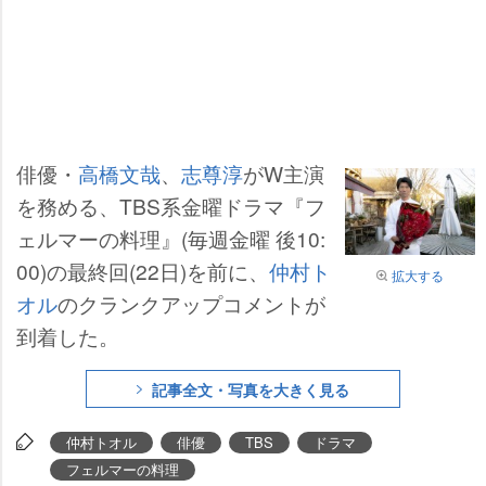
俳優・
高橋文哉
、
志尊淳
がW主演
を務める、TBS系金曜ドラマ『フ
ェルマーの料理』(毎週金曜 後10:
00)の最終回(22日)を前に、
仲村ト
拡大する
オル
のクランクアップコメントが
到着した。
記事全文・写真を大きく見る
仲村トオル
俳優
TBS
ドラマ
フェルマーの料理