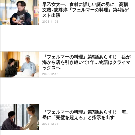
早乙女太一、食材に詳しい謎の男に 高橋
文哉×志尊淳『フェルマーの料理』第4話ゲ
スト出演
2023-11-03
『フェルマーの料理』第9話あらすじ 岳が
海から店を引き継いで1年…物語はクライマ
ックスへ
2023-12-15
『フェルマーの料理』第7話あらすじ 海、
岳に「完璧を超えろ」と指示を出す
2023-12-01