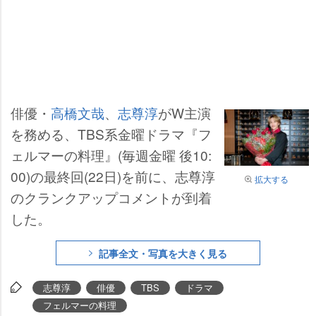
俳優・
高橋文哉
、
志尊淳
がW主演
を務める、TBS系金曜ドラマ『フ
ェルマーの料理』(毎週金曜 後10:
00)の最終回(22日)を前に、志尊淳
拡大する
のクランクアップコメントが到着
した。
記事全文・写真を大きく見る
志尊淳
俳優
TBS
ドラマ
フェルマーの料理