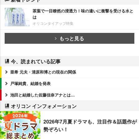
茶葉で一目瞭然の浸透力！味の違いに衝撃を受ける水と
は
オリコンタイアップ特集
もっと見る
今、読まれている記事
亜希 元夫・清原和博との現在の関係
戸塚純貴、結婚を発表
池田と結婚した佐藤佳奈アナとは…
オリコン インフォメーション
2026年7月夏ドラマも、注目作＆話題作が
勢ぞろい！