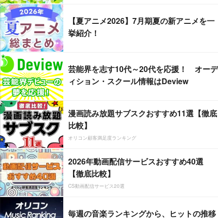
【夏アニメ2026】7月期夏の新アニメを一
挙紹介！
芸能界を志す10代～20代を応援！ オーデ
ィション・スクール情報はDeview
漫画読み放題サブスクおすすめ11選【徹底
比較】
オリコン顧客満足度ランキング
2026年動画配信サービスおすすめ40選
【徹底比較】
CS動画配信サービス20選
毎週の音楽ランキングから、ヒットの推移