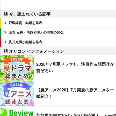
今、読まれている記事
戸塚純貴、結婚を発表
亜希 元夫・清原和博との現在の関係
及川光博が結婚を発表
オリコン インフォメーション
2026年7月夏ドラマも、注目作＆話題作が
勢ぞろい！
【夏アニメ2026】7月期夏の新アニメを一
挙紹介！
芸能界を志す10代～20代を応援！ オーデ