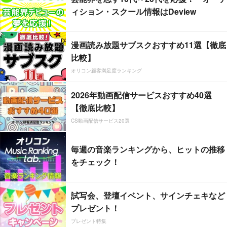
ィション・スクール情報はDeview
漫画読み放題サブスクおすすめ11選【徹底
比較】
オリコン顧客満足度ランキング
2026年動画配信サービスおすすめ40選
【徹底比較】
CS動画配信サービス20選
毎週の音楽ランキングから、ヒットの推移
をチェック！
試写会、登壇イベント、サインチェキなど
プレゼント！
プレゼント特集