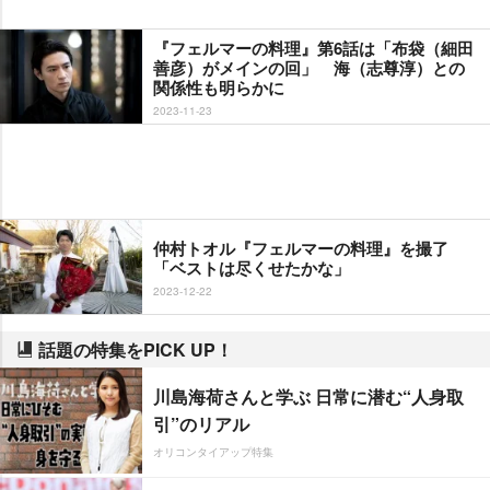
『フェルマーの料理』第6話は「布袋（細田
善彦）がメインの回」 海（志尊淳）との
関係性も明らかに
2023-11-23
仲村トオル『フェルマーの料理』を撮了
「ベストは尽くせたかな」
2023-12-22
話題の特集をPICK UP！
川島海荷さんと学ぶ 日常に潜む“人身取
引”のリアル
オリコンタイアップ特集