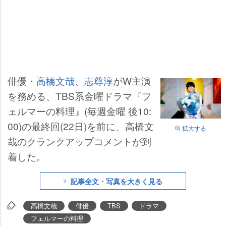
俳優・
高橋文哉
、
志尊淳
がW主演
を務める、TBS系金曜ドラマ『フ
ェルマーの料理』(毎週金曜 後10:
00)の最終回(22日)を前に、高橋文
拡大する
哉のクランクアップコメントが到
着した。
記事全文・写真を大きく見る
高橋文哉
俳優
TBS
ドラマ
フェルマーの料理