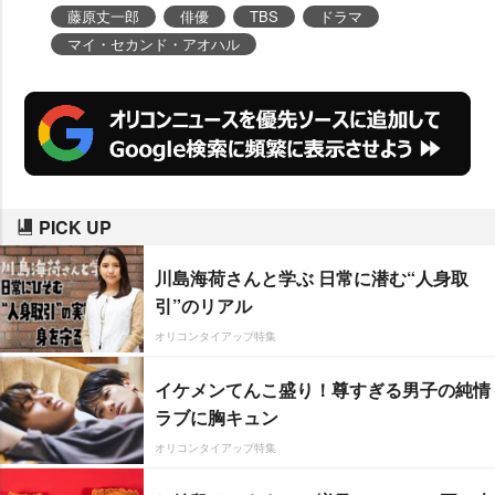
藤原丈一郎
俳優
TBS
ドラマ
マイ・セカンド・アオハル
PICK UP
川島海荷さんと学ぶ 日常に潜む“人身取
引”のリアル
オリコンタイアップ特集
イケメンてんこ盛り！尊すぎる男子の純情
ラブに胸キュン
オリコンタイアップ特集