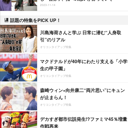
2023-11-14
話題の特集をPICK UP！
川島海荷さんと学ぶ 日常に潜む“人身取
引”のリアル
オリコンタイアップ特集
マクドナルドが40年にわたり支える「小学
生の甲子園」
オリコンタイアップ特集
森崎ウィン×向井康二“両片思い”にキュン
が止まらん！
オリコンタイアップ特集
デカすぎ都市伝説発生!?ファミマ45％増量
作戦再来