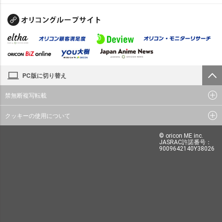
PC版に切り替え
禁無断複写転載
クッキーの使用について
© oricon ME inc.
JASRAC許諾番号：
9009642140Y38026