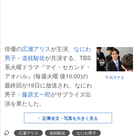
俳優の
広瀬アリス
が主演、
なにわ
男子
・
道枝駿佑
が共演する、TBS
系火曜ドラマ『マイ・セカンド・
アオハル』(毎週火曜 後10:00)の
拡大する
最終回が19日に放送され、なにわ
男子・
藤原丈一郎
がサプライズ出
演を果たした。
記事全文・写真を大きく見る
広瀬アリス
道枝駿佑
なにわ男子