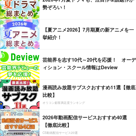
勢ぞろい！
【夏アニメ2026】7月期夏の新アニメを一
挙紹介！
芸能界を志す10代～20代を応援！ オーデ
ィション・スクール情報はDeview
漫画読み放題サブスクおすすめ11選【徹底
比較】
オリコン顧客満足度ランキング
2026年動画配信サービスおすすめ40選
【徹底比較】
CS動画配信サービス20選