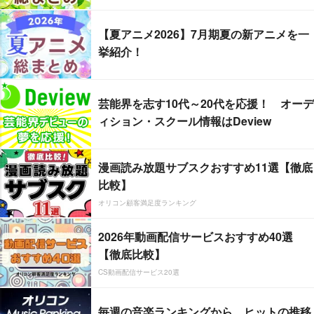
【夏アニメ2026】7月期夏の新アニメを一
挙紹介！
芸能界を志す10代～20代を応援！ オーデ
ィション・スクール情報はDeview
漫画読み放題サブスクおすすめ11選【徹底
比較】
オリコン顧客満足度ランキング
2026年動画配信サービスおすすめ40選
【徹底比較】
CS動画配信サービス20選
毎週の音楽ランキングから、ヒットの推移