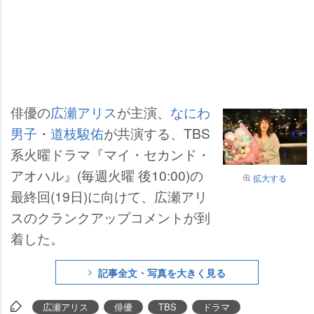
俳優の
広瀬アリス
が主演、
なにわ
男子
・
道枝駿佑
が共演する、TBS
系火曜ドラマ『マイ・セカンド・
アオハル』(毎週火曜 後10:00)の
拡大する
最終回(19日)に向けて、広瀬アリ
スのクランクアップコメントが到
着した。
記事全文・写真を大きく見る
広瀬アリス
俳優
TBS
ドラマ