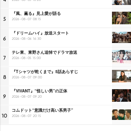
『風、薫る』見上愛が語る
5
2026-08-07 08:15
『ドリームハイ』放送スタート
6
2026-08-06 16:30
テレ東、東野さん追悼でドラマ放送
7
2026-08-05 15:00
『Tシャツが乾くまで』5話あらすじ
8
2026-08-07 09:00
『VIVANT』“怪しい男”の正体
9
2026-08-07 09:20
コムドット“意識だけ高い系男子”
10
2026-08-07 20:15