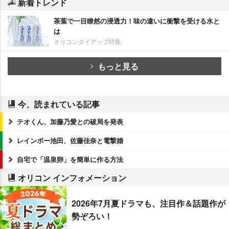
新着トレンド
茶葉で一目瞭然の浸透力！味の違いに衝撃を受ける水と
は
オリコンタイアップ特集
もっと見る
今、読まれている記事
テオくん、加藤乃愛との破局を発表
レインボー池田、佐藤佳奈と電撃婚
自宅で「温泉卵」を簡単に作る方法
オリコン インフォメーション
2026年7月夏ドラマも、注目作＆話題作が
勢ぞろい！