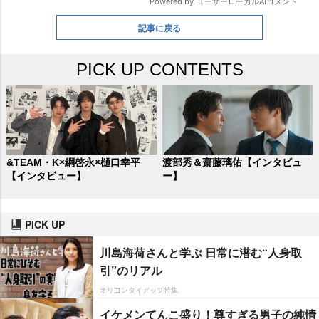
記事に戻る
PICK UP CONTENTS
&TEAM・K×綱啓永×樋口幸平
渡部秀＆齋藤璃佑【インタビュ
【インタビュー】
ー】
PICK UP
川島海荷さんと学ぶ 日常に潜む“人身取
引”のリアル
オリコンタイアップ特集
イケメンてんこ盛り！尊すぎる男子の純情