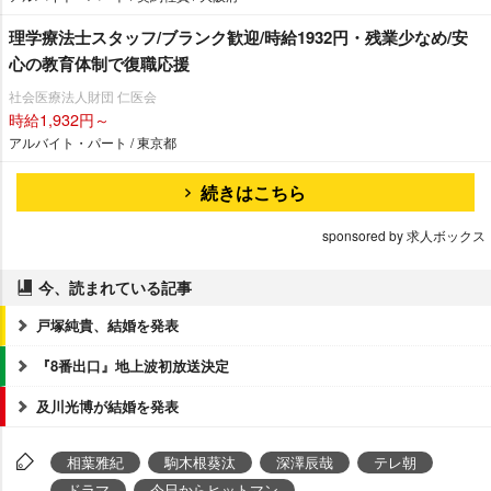
理学療法士スタッフ/ブランク歓迎/時給1932円・残業少なめ/安
心の教育体制で復職応援
社会医療法人財団 仁医会
時給1,932円～
アルバイト・パート / 東京都
続きはこちら
sponsored by 求人ボックス
今、読まれている記事
戸塚純貴、結婚を発表
『8番出口』地上波初放送決定
及川光博が結婚を発表
相葉雅紀
駒木根葵汰
深澤辰哉
テレ朝
ドラマ
今日からヒットマン