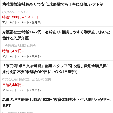
幼稚園教諭/社保ありで安心/未経験でも丁寧に研修/シフト制
なないろこどもえん
時給1,300円～1,450円
アルバイト・パート / 愛知県
介護福祉士/時給1472円・有給あり/相談しやすく和気あいあいと
働ける入所介護
社会医療法人財団 仁医会
時給1,472円～
アルバイト・パート / 東京都
「寮完備!即日入居可能」配達スタッフ/引っ越し費用全額負担/
原付免許不要/未経験OK/日払いOK/1日5時間
株式会社朝日新聞立川総合販売 豊田
日給8,440円～
アルバイト・パート / 東京都
老健の理学療法士/時給1932円/教育体制充実・生活期リハが学べ
るPT
社会医療法人財団 仁医会