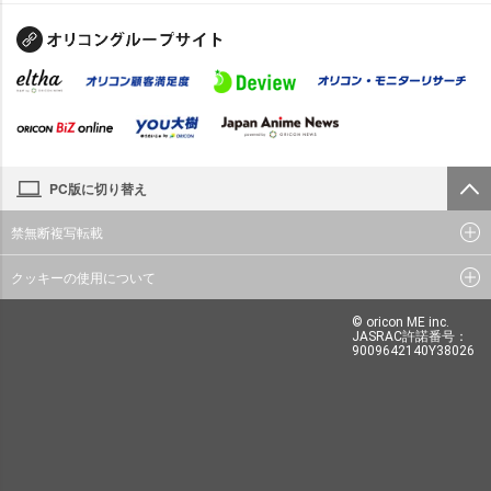
PC版に切り替え
禁無断複写転載
クッキーの使用について
© oricon ME inc.
JASRAC許諾番号：
9009642140Y38026