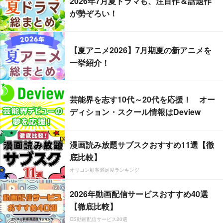
2026年7月夏ドラマも、注目作＆話題作
が勢ぞろい！
【夏アニメ2026】7月期夏の新アニメを
一挙紹介！
芸能界を志す10代～20代を応援！ オー
ディション・スクール情報はDeview
漫画読み放題サブスクおすすめ11選【徹
底比較】
オリコン顧客満足度ランキング
2026年動画配信サービスおすすめ40選
【徹底比較】
CS動画配信サービス20選