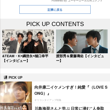
記事に戻る
PICK UP CONTENTS
&TEAM・K×綱啓永×樋口幸平
渡部秀＆齋藤璃佑【インタビュ
【インタビュー】
ー】
PICK UP
向井康二イケメンすぎ！純愛『（LOVE S
ONG）』
オリコンタイアップ特集
川島海荷さんと学ぶ 日常に潜む“人身取