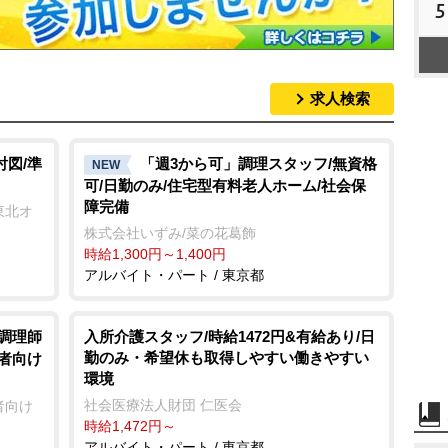
5
求人検索
討図/準
「週3から可」調理スタッフ/無資格
NEW
可/日勤のみ/住宅型有料老人ホーム/社会保
障完備
東北オ
株式会社いずみ/菜の花葛飾
時給1,300円～1,400円
アルバイト・パート / 東京都
/調理師
入所介護スタッフ/時給1472円&有給あり/日
勤のみ・希望休も取得しやすい働きやすい
齢者向け
環境
社会医療法人財団 仁医会
者向け
時給1,472円～
アルバイト・パート / 東京都