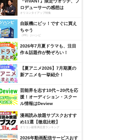
『VIVANT』限定ウオッチ、プ
ロデューサーの感想は
オリコンタイアップ特集
自販機にピッ！ですぐに買え
ちゃう
（PR）ジハンピ
2026年7月夏ドラマも、注目
作＆話題作が勢ぞろい！
【夏アニメ2026】7月期夏の
新アニメを一挙紹介！
芸能界を志す10代～20代を応
援！オーディション・スクー
ル情報はDeview
漫画読み放題サブスクおすす
め11選【徹底比較】
オリコン顧客満足度ランキング
2026年動画配信サービスおす