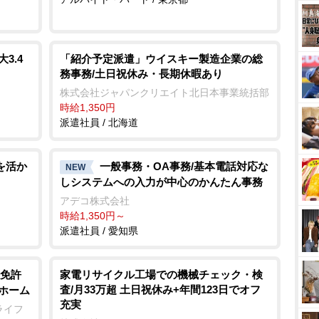
3.4
「紹介予定派遣」ウイスキー製造企業の総
務事務/土日祝休み・長期休暇あり
株式会社ジャパンクリエイト北日本事業統括部
時給1,350円
派遣社員 / 北海道
を活か
一般事務・OA事務/基本電話対応な
NEW
しシステムへの入力が中心のかんたん事務
アデコ株式会社
時給1,350円～
派遣社員 / 愛知県
免許
家電リサイクル工場での機械チェック・検
査/月33万超 土日祝休み+年間123日でオフ
人ホーム
充実
ライフ