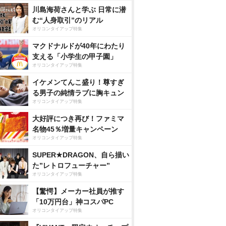
川島海荷さんと学ぶ 日常に潜
む“人身取引”のリアル
オリコンタイアップ特集
マクドナルドが40年にわたり
支える「小学生の甲子園」
オリコンタイアップ特集
イケメンてんこ盛り！尊すぎ
る男子の純情ラブに胸キュン
オリコンタイアップ特集
大好評につき再び！ファミマ
名物45％増量キャンペーン
オリコンタイアップ特集
SUPER★DRAGON、自ら描い
た”レトロフューチャー”
オリコンタイアップ特集
【驚愕】メーカー社員が推す
「10万円台」神コスパPC
オリコンタイアップ特集