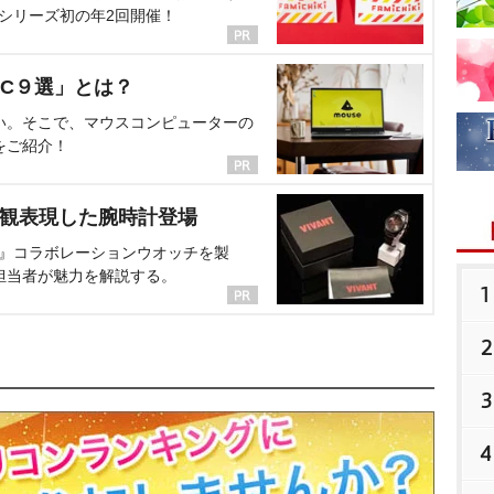
、シリーズ初の年2回開催！
C９選」とは？
い。そこで、マウスコンピューターの
をご紹介！
界観表現した腕時計登場
NT』コラボレーションウオッチを製
担当者が魅力を解説する。
1
2
3
4