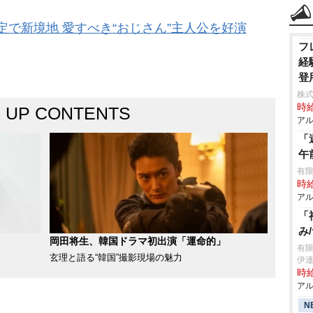
定で新境地 愛すべき“おじさん”主人公を好演
フ
経
登
株
時給
K UP CONTENTS
アル
「
午
有限
時給
アル
「
み
岡田将生、韓国ドラマ初出演「運命的」
有
玄理と語る“韓国”撮影現場の魅力
伊
時給
アル
N