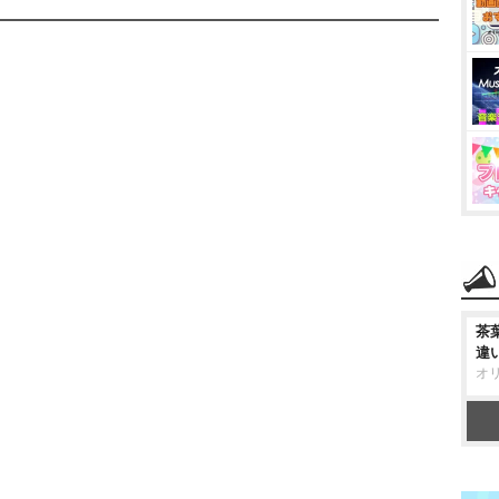
茶
違
オ