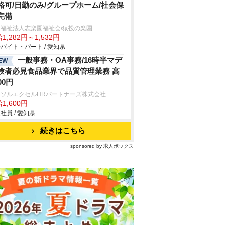
格可/日勤のみ/グループホーム/社会保
完備
福祉法人志楽園福祉会/猿投の楽園
1,282円～1,532円
バイト・パート / 愛知県
一般事務・OA事務/16時半マデ
EW
験者必見食品業界で品質管理業務 高
00円
ーソルエクセルHRパートナーズ株式会社
1,600円
社員 / 愛知県
続きはこちら
sponsored by 求人ボックス