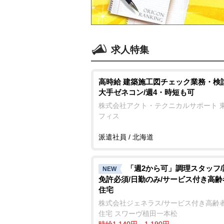
求人特集
高時給 建築施工図チェック業務・検
大手ゼネコン/週4・時短も可
株式会社アクト・テクニカルサポート 
フィス
派遣社員 / 北海道
「週2から可」調理スタッフ
NEW
免許必須/日勤のみ/サービス付き高
住宅
株式会社ジェネラス/サービス付き高齢
住宅 スワーヴ植田一本松
時給1,140円～1,190円