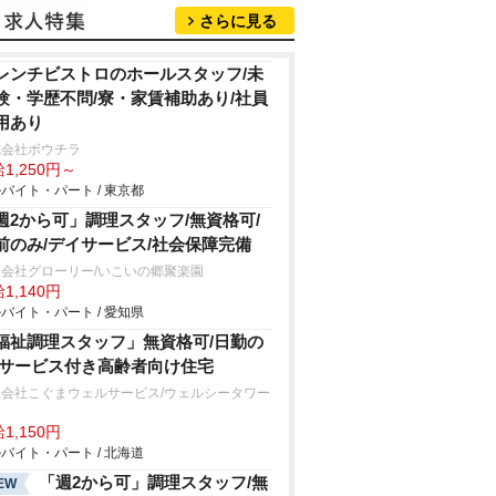
さらに見る
レンチビストロのホールスタッフ/未
験・学歴不問/寮・家賃補助あり/社員
用あり
式会社ボウチラ
1,250円～
バイト・パート / 東京都
週2から可」調理スタッフ/無資格可/
前のみ/デイサービス/社会保障完備
会社グローリー/いこいの郷聚楽園
1,140円
バイト・パート / 愛知県
福祉調理スタッフ」無資格可/日勤の
/サービス付き高齢者向け住宅
限会社こぐまウェルサービス/ウェルシータワー
達
1,150円
バイト・パート / 北海道
「週2から可」調理スタッフ/無
EW