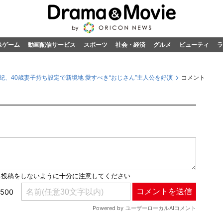
&ゲーム
動画配信サービス
スポーツ
社会・経済
グルメ
ビューティ
ラ
紀、40歳妻子持ち設定で新境地 愛すべき“おじさん”主人公を好演
コメント