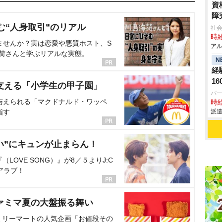
資
障
む“人身取引”のリアル
社会
時給
ませんか？実は恋愛や悪質ホスト、S
アル
海荷さんと学ぶリアルな実態。
N
経
16
支える「小学生の甲子園」
パ
与えられる「マクドナルド・ワッペ
時給
指す
派遣
い”にキュンが止まらん！
OVE SONG）』が8／５よりJ:C
アラブ！
ァミマ夏の大盤振る舞い
ミリーマートの人気企画「お値段その