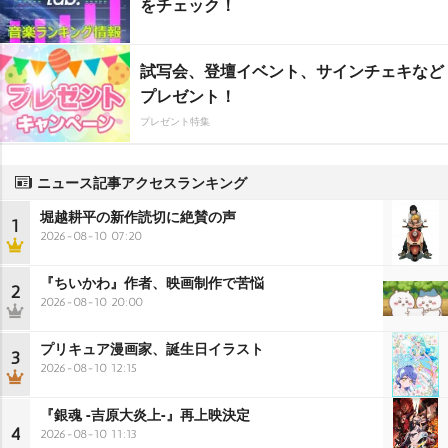
をチェック！
試写会、登壇イベント、サインチェキなど
プレゼント！
プレゼント特集
ニュース記事アクセスランキング
堀越耕平の新作読切に絶賛の声
1
2026-08-10 07:20
『ちいかわ』作者、映画制作で苦悩
2
2026-08-10 20:00
プリキュア漫画家、誕生日イラスト
3
2026-08-10 12:15
『銀魂 -吉原大炎上-』再上映決定
4
2026-08-10 11:13