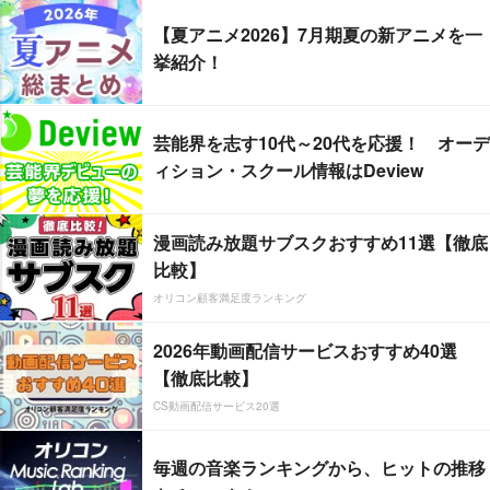
【夏アニメ2026】7月期夏の新アニメを一
挙紹介！
芸能界を志す10代～20代を応援！ オーデ
ィション・スクール情報はDeview
漫画読み放題サブスクおすすめ11選【徹底
比較】
オリコン顧客満足度ランキング
2026年動画配信サービスおすすめ40選
【徹底比較】
CS動画配信サービス20選
毎週の音楽ランキングから、ヒットの推移