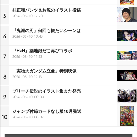
桂正和パンツ＆お尻のイラスト投稿
5
2026-08-10 12:20
『鬼滅の刃』何回も観たいシーンは
6
2026-08-10 10:46
『H×H』築地銀だこ再びコラボ
7
2026-08-10 11:53
「実物大ガンダム立像」特別映像
8
2026-08-10 12:13
ブリーチ伝説のイラスト集また発売
9
2026-08-10 00:00
ジャンプ付録カードなし版10月発送
10
2026-08-10 00:07