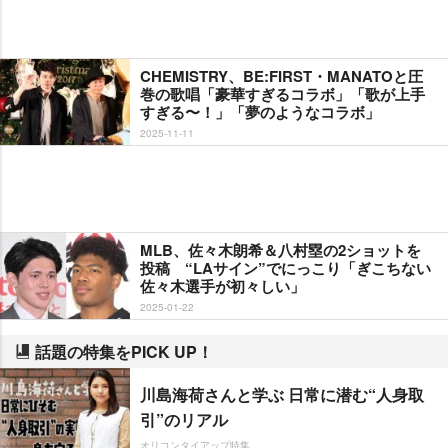
CHEMISTRY、BE:FIRST・MANATOと圧
巻の歌唱「豪華すぎるコラボ」「歌が上手
すぎる〜！」「夢のようなコラボ」
2025-11-11
MLB、佐々木朗希＆八村塁の2ショットを
投稿 “LAサイン”でにっこり「ぎこちない
佐々木選手が初々しい」
2025-01-22
話題の特集をPICK UP！
川島海荷さんと学ぶ 日常に潜む“人身取
引”のリアル
オリコンタイアップ特集