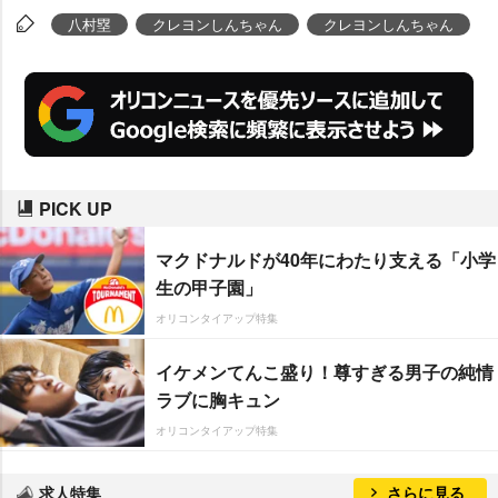
める話です!」とコメントを寄せ
八村塁
クレヨンしんちゃん
クレヨンしんちゃん
た。
PICK UP
マクドナルドが40年にわたり支える「小学
生の甲子園」
オリコンタイアップ特集
イケメンてんこ盛り！尊すぎる男子の純情
ラブに胸キュン
オリコンタイアップ特集
求人特集
さらに見る