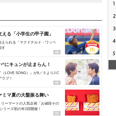
1
2
3
支える「小学生の甲子園」
4
与えられる「マクドナルド・ワッペ
指す
5
い”にキュンが止まらん！
OVE SONG）』が8／５よりJ:C
アラブ！
ァミマ夏の大盤振る舞い
ミリーマートの人気企画「お値段その
、シリーズ初の年2回開催！