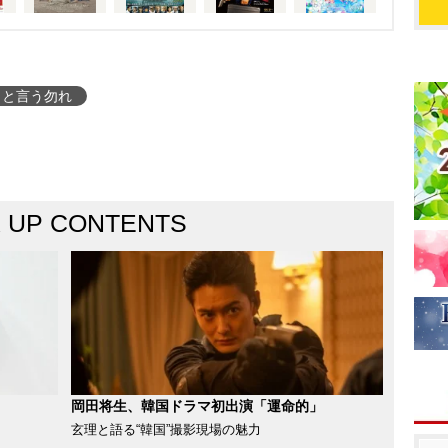
リと言う勿れ
K UP CONTENTS
岡田将生、韓国ドラマ初出演「運命的」
玄理と語る“韓国”撮影現場の魅力