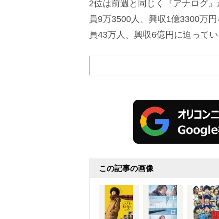
2位は前週と同じく『アナログ』
員9万3500人、興収1億3300
員43万人、興収6億円に迫って
この記事の画像