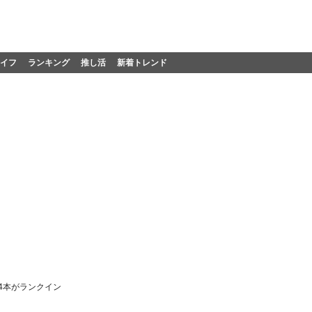
イフ
ランキング
推し活
新着トレンド
4本がランクイン