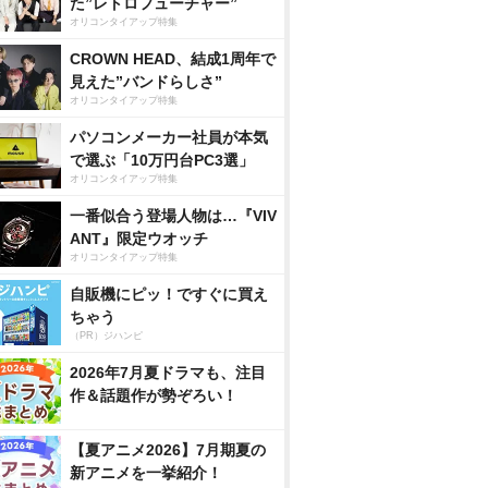
た”レトロフューチャー”
オリコンタイアップ特集
CROWN HEAD、結成1周年で
見えた”バンドらしさ”
オリコンタイアップ特集
パソコンメーカー社員が本気
で選ぶ「10万円台PC3選」
オリコンタイアップ特集
一番似合う登場人物は…『VIV
ANT』限定ウオッチ
オリコンタイアップ特集
自販機にピッ！ですぐに買え
ちゃう
（PR）ジハンピ
2026年7月夏ドラマも、注目
作＆話題作が勢ぞろい！
【夏アニメ2026】7月期夏の
新アニメを一挙紹介！