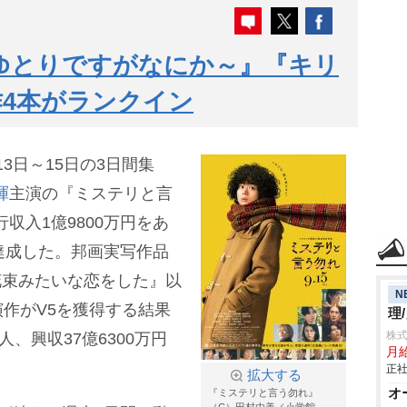
ゆとりですがなにか～』『キリ
4本がランクイン
3日～15日の3日間集
暉
主演の『ミステリと言
行収入1億9800万円をあ
達成した。邦画実写作品
『花束みたいな恋をした』以
N
作がV5を獲得する結果
理
株式
、興収37億6300万円
月給
正社
拡大する
オ
『ミステリと言う勿れ』