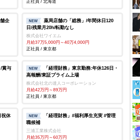
正社員 / 北海道
舗企
薬局店舗の「総務」/年間休日120
NEW
日/残業月20h/転勤なし
株式会社ワイエム
月給37万5,000円～40万4,000円
正社員 / 東京都
/賞与
「経理財務」東京勤務:年休126日・
NEW
高報酬/東証プライム上場
株式会社北の達人コーポレーション
月給42万円～89万円
正社員 / 東京都
日祝休
「経理財務」#福利厚生充実 #管理
NEW
職候補
三浦工業株式会社
月給35万円～60万円