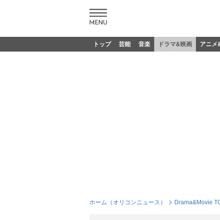
トップ
芸能
音楽
ドラマ&映画
アニメ
ホーム（オリコンニュース）
Drama&Movie T