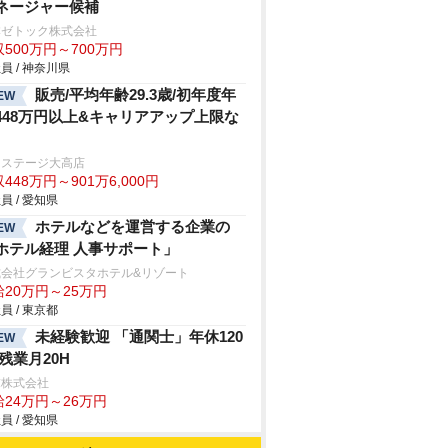
ネージャー候補
本ゼトック株式会社
500万円～700万円
員 / 神奈川県
販売/平均年齢29.3歳/初年度年
EW
448万円以上&キャリアアップ上限な
クステージ大高店
448万円～901万6,000円
員 / 愛知県
ホテルなどを運営する企業の
EW
ホテル経理 人事サポート」
式会社グランビスタホテル&リゾート
給20万円～25万円
員 / 東京都
未経験歓迎 「通関士」年休120
EW
/残業月20H
末株式会社
給24万円～26万円
員 / 愛知県