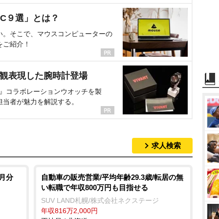
C９選」とは？
い。そこで、マウスコンピューターの
をご紹介！
界観表現した腕時計登場
NT』コラボレーションウオッチを製
担当者が魅力を解説する。
求人検索
月分
自動車の販売営業/平均年齢29.3歳/転居の無
い転職で年収800万円も目指せる
SUV LAND札幌/株式会社ネクステージ
年収816万2,000円