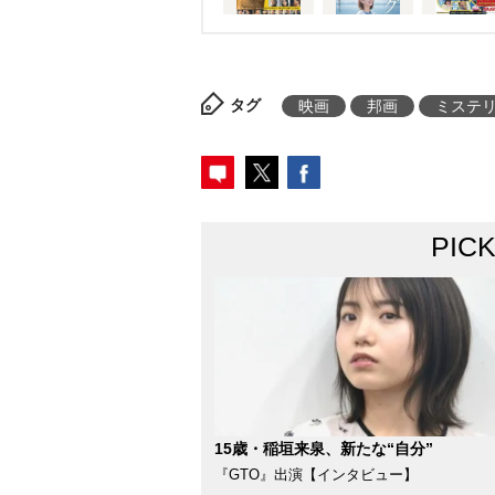
タグ
映画
邦画
ミステ
PIC
15歳・稲垣来泉、新たな“自分”
『GTO』出演【インタビュー】