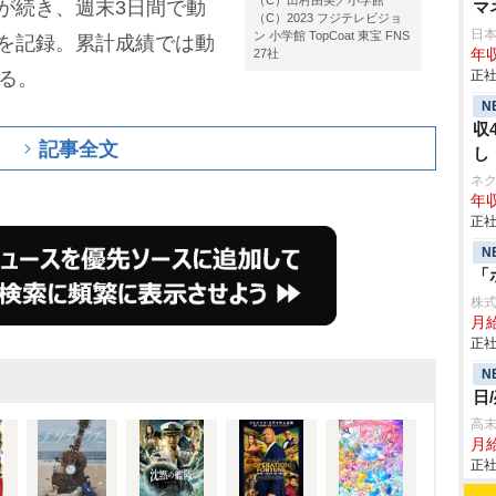
（C）田村由美／小学館
が続き、週末3日間で動
マ
（C）2023 フジテレビジョ
日
ン 小学館 TopCoat 東宝 FNS
万円を記録。累計成績では動
27社
年収
いる。
正社
N
収
記事全文
し
ネ
年収
正社
N
「
株
月
正社
N
日
高
月
正社