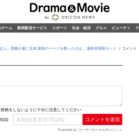
&ゲーム
動画配信サービス
スポーツ
社会・経済
グルメ
ビューティ
ラ
まん』図鑑が遂に完成 最後のページを飾ったのは… 最終回場面カット
コメント