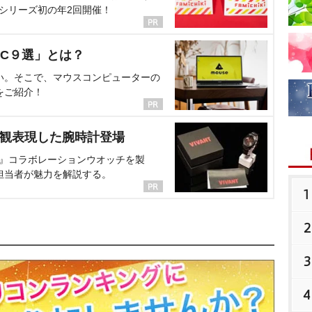
、シリーズ初の年2回開催！
C９選」とは？
い。そこで、マウスコンピューターの
をご紹介！
界観表現した腕時計登場
NT』コラボレーションウオッチを製
担当者が魅力を解説する。
1
2
3
4