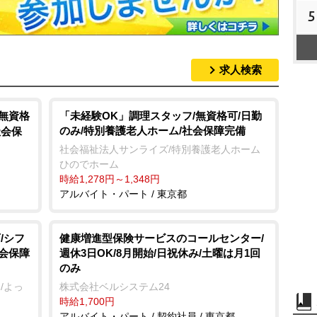
5
求人検索
/無資格
「未経験OK」調理スタッフ/無資格可/日勤
のみ/特別養護老人ホーム/社会保障完備
社会保
社会福祉法人サンライズ/特別養護老人ホーム
ひのでホーム
時給1,278円～1,348円
アルバイト・パート / 東京都
/シフ
健康増進型保険サービスのコールセンター/
社会保障
週休3日OK/8月開始/日祝休み/土曜は月1回
のみ
/よっ
株式会社ベルシステム24
時給1,700円
アルバイト・パート / 契約社員 / 東京都