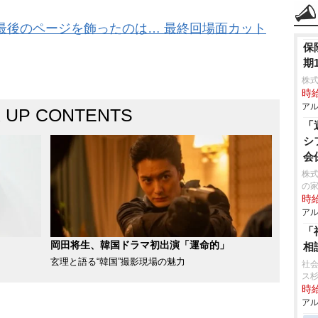
最後のページを飾ったのは… 最終回場面カット
保
期
株式
時給
アル
K UP CONTENTS
「
シ
会
株式
の
時給
アル
「
岡田将生、韓国ドラマ初出演「運命的」
相
玄理と語る“韓国”撮影現場の魅力
社会
ス
時給
アル