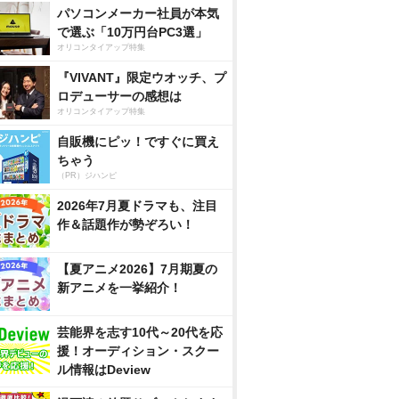
パソコンメーカー社員が本気
で選ぶ「10万円台PC3選」
オリコンタイアップ特集
『VIVANT』限定ウオッチ、プ
ロデューサーの感想は
オリコンタイアップ特集
自販機にピッ！ですぐに買え
ちゃう
（PR）ジハンピ
2026年7月夏ドラマも、注目
作＆話題作が勢ぞろい！
【夏アニメ2026】7月期夏の
新アニメを一挙紹介！
芸能界を志す10代～20代を応
援！オーディション・スクー
ル情報はDeview