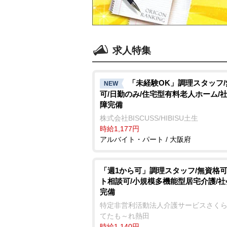
求人特集
「未経験OK」調理スタッフ
NEW
可/日勤のみ/住宅型有料老人ホーム/
障完備
株式会社BISCUSS/HIBISU土生
時給1,177円
アルバイト・パート / 大阪府
「週1から可」調理スタッフ/無資格可
ト相談可/小規模多機能型居宅介護/
完備
特定非営利活動法人介護サービスさくら
てたも～れ熱田
時給1,140円