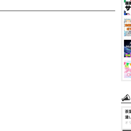
茶
違
オ