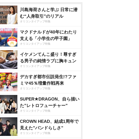
川島海荷さんと学ぶ 日常に潜
む“人身取引”のリアル
オリコンタイアップ特集
マクドナルドが40年にわたり
支える「小学生の甲子園」
オリコンタイアップ特集
イケメンてんこ盛り！尊すぎ
る男子の純情ラブに胸キュン
オリコンタイアップ特集
デカすぎ都市伝説発生!?ファ
ミマ45％増量作戦再来
オリコンタイアップ特集
SUPER★DRAGON、自ら描い
た”レトロフューチャー”
オリコンタイアップ特集
CROWN HEAD、結成1周年で
見えた”バンドらしさ”
オリコンタイアップ特集