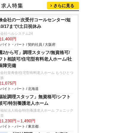
さらに見る
険会社の一次受付コールセンター/短
10/17まで/土日祝休み
会社ベルシステム24
1,400円
バイト・パート / 契約社員 / 大阪府
週2から可」調理スタッフ/無資格可/
フト相談可/住宅型有料老人ホーム/社
保障完備
会社皇寿舎/住宅型有料老人ホーム もうひとつ
家族
1,075円
バイト・パート / 北海道
福祉調理スタッフ」無資格可/シフト
談可/特別養護老人ホーム
福祉法人暁会/特別養護老人ホーム フェニック
杉並
1,230円～1,490円
バイト・パート / 東京都