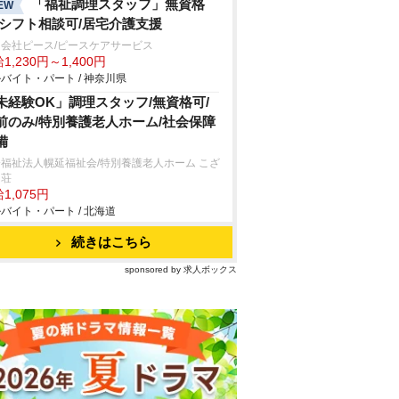
「福祉調理スタッフ」無資格
EW
/シフト相談可/居宅介護支援
会社ピース/ピースケアサービス
1,230円～1,400円
バイト・パート / 神奈川県
未経験OK」調理スタッフ/無資格可/
前のみ/特別養護老人ホーム/社会保障
備
福祉法人幌延福祉会/特別養護老人ホーム こざ
ら荘
1,075円
バイト・パート / 北海道
続きはこちら
sponsored by 求人ボックス