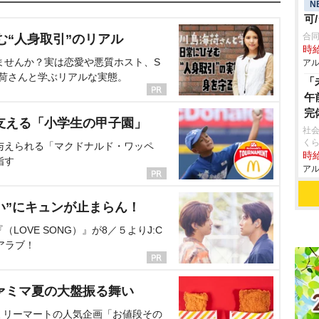
N
可
合同
む“人身取引”のリアル
時給
ませんか？実は恋愛や悪質ホスト、S
アル
海荷さんと学ぶリアルな実態。
「
午
完
支える「小学生の甲子園」
社会
く
与えられる「マクドナルド・ワッペ
時給
指す
アル
い”にキュンが止まらん！
OVE SONG）』が8／５よりJ:C
アラブ！
ァミマ夏の大盤振る舞い
ミリーマートの人気企画「お値段その