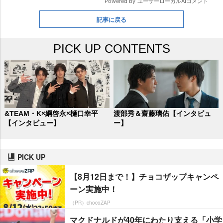
記事に戻る
PICK UP CONTENTS
&TEAM・K×綱啓永×樋口幸平
渡部秀＆齋藤璃佑【インタビュ
【インタビュー】
ー】
PICK UP
【8月12日まで！】チョコザップキャンペ
ーン実施中！
（PR）chocoZAP
マクドナルドが40年にわたり支える「小学