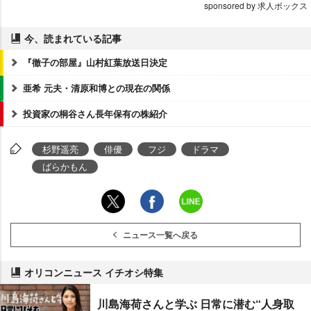
sponsored by 求人ボックス
今、読まれている記事
『徹子の部屋』山村紅葉放送日決定
亜希 元夫・清原和博との現在の関係
投資家の桐谷さん長年保有の株紹介
杉野遥亮
俳優
フジ
ドラマ
ばらかもん
ニュース一覧へ戻る
オリコンニュース イチオシ特集
川島海荷さんと学ぶ 日常に潜む“人身取