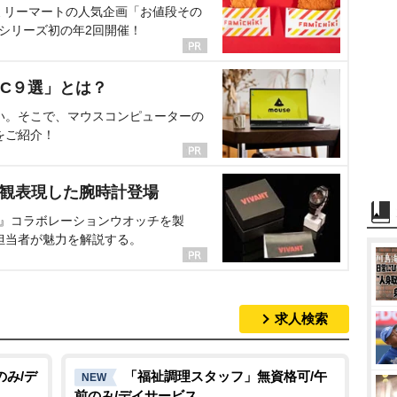
ミリーマートの人気企画「お値段その
、シリーズ初の年2回開催！
C９選」とは？
い。そこで、マウスコンピューターの
をご紹介！
界観表現した腕時計登場
NT』コラボレーションウオッチを製
担当者が魅力を解説する。
求人検索
のみ/デ
「福祉調理スタッフ」無資格可/午
NEW
前のみ/デイサービス