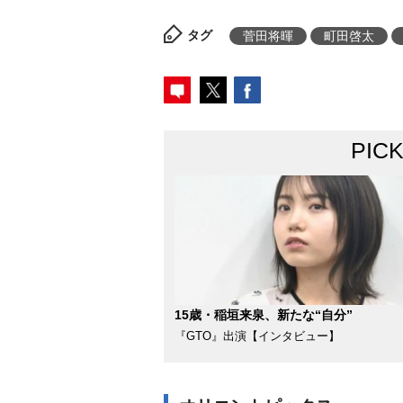
タグ
菅田将暉
町田啓太
PIC
15歳・稲垣来泉、新たな“自分”
『GTO』出演【インタビュー】