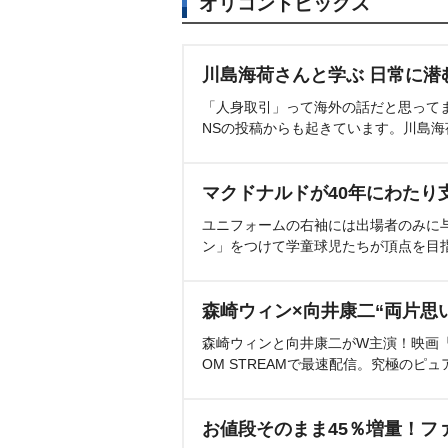
オリコントピックス
川島海荷さんと学ぶ 日常に潜
「人身取引」って海外の話だと思って
NSの投稿からも起きています。川島
マクドナルドが40年にわたり
ユニフォームの右袖には出場者のみに
ン」をつけて学童球児たちが頂点を目
森崎ウィン×向井康二“両片思
森崎ウィンと向井康二がW主演！映画『（L
OM STREAMで最速配信。究極のピュ
お値段そのまま45％増量！フ