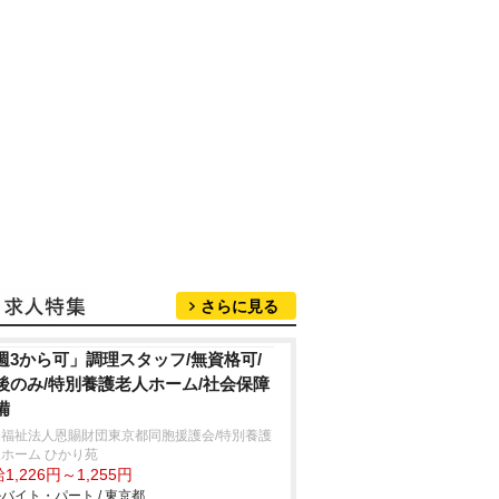
さらに見る
週3から可」調理スタッフ/無資格可/
後のみ/特別養護老人ホーム/社会保障
備
会福祉法人恩賜財団東京都同胞援護会/特別養護
ホーム ひかり苑
1,226円～1,255円
バイト・パート / 東京都