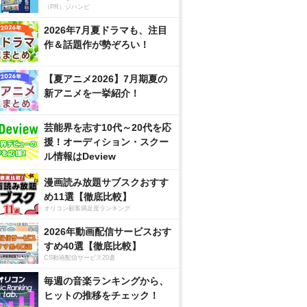
（PR）ジハンピ
2026年7月夏ドラマも、注目
作＆話題作が勢ぞろい！
【夏アニメ2026】7月期夏の
新アニメを一挙紹介！
芸能界を志す10代～20代を応
援！オーディション・スクー
ル情報はDeview
漫画読み放題サブスクおすす
め11選【徹底比較】
オリコン顧客満足度ランキング
2026年動画配信サービスおす
すめ40選【徹底比較】
CS動画配信サービス20選
毎週の音楽ランキングから、
ヒットの推移をチェック！