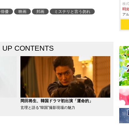
株式
時給
俳優
映画
邦画
ミステリと言う勿れ
アル
K UP CONTENTS
岡田将生、韓国ドラマ初出演「運命的」
玄理と語る“韓国”撮影現場の魅力