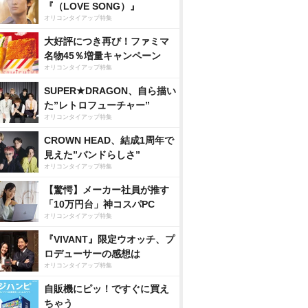
『（LOVE SONG）』
オリコンタイアップ特集
大好評につき再び！ファミマ
名物45％増量キャンペーン
オリコンタイアップ特集
SUPER★DRAGON、自ら描い
た”レトロフューチャー”
オリコンタイアップ特集
CROWN HEAD、結成1周年で
見えた”バンドらしさ”
オリコンタイアップ特集
【驚愕】メーカー社員が推す
「10万円台」神コスパPC
オリコンタイアップ特集
『VIVANT』限定ウオッチ、プ
ロデューサーの感想は
オリコンタイアップ特集
自販機にピッ！ですぐに買え
ちゃう