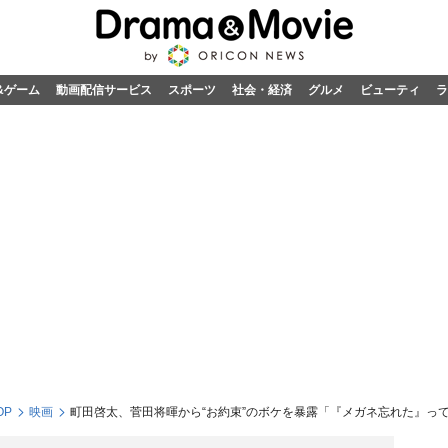
&ゲーム
動画配信サービス
スポーツ
社会・経済
グルメ
ビューティ
ラ
OP
映画
町田啓太、菅田将暉から“お約束”のボケを暴露「『メガネ忘れた』っ