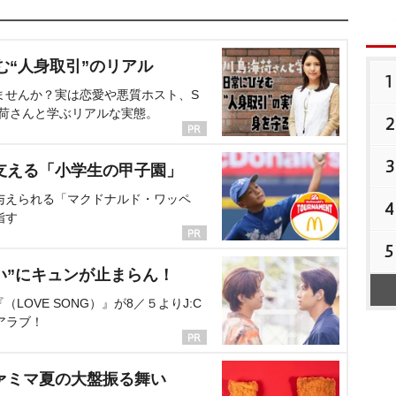
む“人身取引”のリアル
1
ませんか？実は恋愛や悪質ホスト、S
海荷さんと学ぶリアルな実態。
2
3
支える「小学生の甲子園」
与えられる「マクドナルド・ワッペ
4
指す
5
い”にキュンが止まらん！
OVE SONG）』が8／５よりJ:C
アラブ！
ァミマ夏の大盤振る舞い