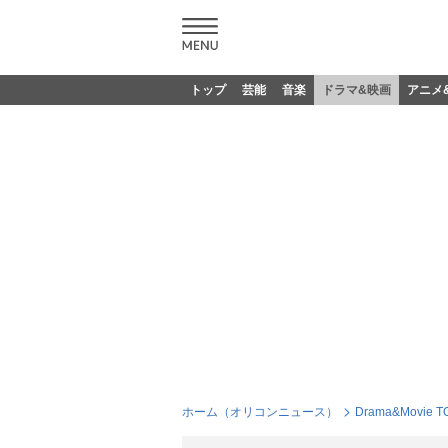
トップ
芸能
音楽
ドラマ&映画
アニメ
ホーム（オリコンニュース）
Drama&Movie T