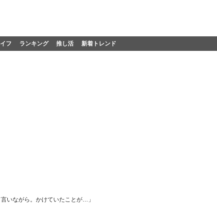
イフ
ランキング
推し活
新着トレンド
て言いながら。かけていたことが…」