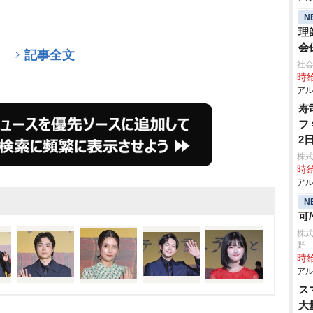
N
理
会
記事全文
社
時給
アル
寿
フ
2
株
時給
アル
N
可
株式
野
時給
アル
ス
大