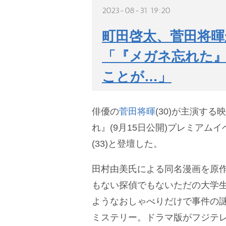
2023-08-31 19:20
町田啓太、菅田将暉
「『メガネ忘れた
ことが…」
俳優の
菅田将暉
(30)が主演す
れ』(9月15日公開)プレミアム
(33)と登壇した。
田村由美氏による同名漫画を原
もない探偵でもないただの大学生
ようなおしゃべりだけで事件の
ミステリー。ドラマ版がフジテレビ