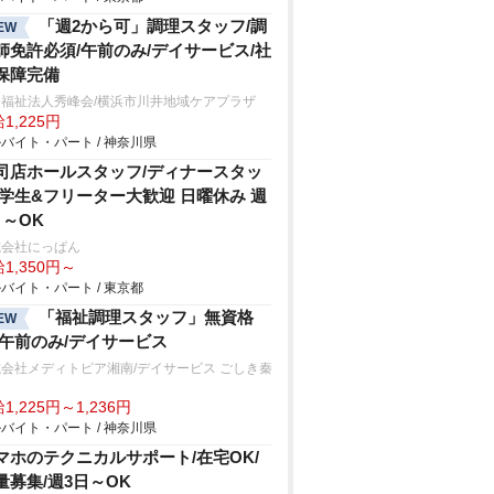
「週2から可」調理スタッフ/調
EW
師免許必須/午前のみ/デイサービス/社
保障完備
会福祉法人秀峰会/横浜市川井地域ケアプラザ
1,225円
バイト・パート / 神奈川県
司店ホールスタッフ/ディナースタッ
 学生&フリーター大歓迎 日曜休み 週
日～OK
式会社にっぱん
1,350円～
バイト・パート / 東京都
「福祉調理スタッフ」無資格
EW
/午前のみ/デイサービス
会社メディトピア湘南/デイサービス ごしき秦
1,225円～1,236円
バイト・パート / 神奈川県
マホのテクニカルサポート/在宅OK/
量募集/週3日～OK