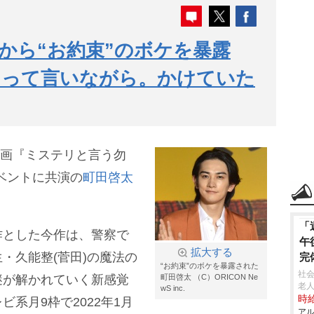
から“お約束”のボケを暴露
』って言いながら。かけていた
る映画『ミステリと言う勿
イベントに共演の
町田啓太
「
作とした今作は、警察で
午
拡大する
・久能整(菅田)の魔法の
完
“お約束”のボケを暴露された
社
謎が解かれていく新感覚
町田啓太 （C）ORICON Ne
老人
wS inc.
時給
系月9枠で2022年1月
アル