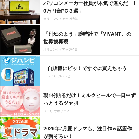
パソコンメーカー社員が本気で選んだ「1
0万円台PC３選」
オリコンタイアップ特集
「別班のよう」腕時計で『VIVANT』の
世界観再現
オリコンタイアップ特集
自販機にピッ！ですぐに買えちゃう
（PR）ジハンピ
朝1分貼るだけ！ミルクピールで一日中ず
っとうるツヤ肌
（PR）サボリーノ
2026年7月夏ドラマも、注目作＆話題作
が勢ぞろい！