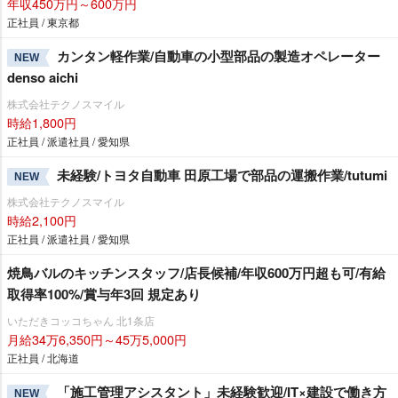
年収450万円～600万円
正社員 / 東京都
カンタン軽作業/自動車の小型部品の製造オペレーター
NEW
denso aichi
株式会社テクノスマイル
時給1,800円
正社員 / 派遣社員 / 愛知県
未経験/トヨタ自動車 田原工場で部品の運搬作業/tutumi
NEW
株式会社テクノスマイル
時給2,100円
正社員 / 派遣社員 / 愛知県
焼鳥バルのキッチンスタッフ/店長候補/年収600万円超も可/有給
取得率100%/賞与年3回 規定あり
いただきコッコちゃん 北1条店
月給34万6,350円～45万5,000円
正社員 / 北海道
「施工管理アシスタント」未経験歓迎/IT×建設で働き方
NEW