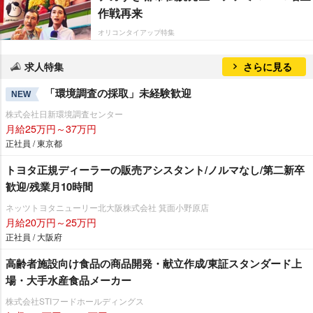
作戦再来
オリコンタイアップ特集
求人特集
さらに見る
「環境調査の採取」未経験歓迎
NEW
株式会社日新環境調査センター
月給25万円～37万円
正社員 / 東京都
トヨタ正規ディーラーの販売アシスタント/ノルマなし/第二新卒
歓迎/残業月10時間
ネッツトヨタニューリー北大阪株式会社 箕面小野原店
月給20万円～25万円
正社員 / 大阪府
高齢者施設向け食品の商品開発・献立作成/東証スタンダード上
場・大手水産食品メーカー
株式会社STIフードホールディングス