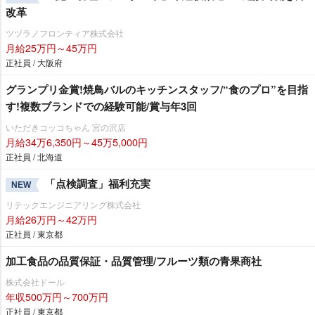
改革
ツヅラノフロンティア株式会社
月給25万円～45万円
正社員 / 大阪府
グランプリ金賞!焼鳥バルのキッチンスタッフ/“食のプロ”を目指
す!複数ブランドでの経験可能/賞与年3回
いただきコッコちゃん 宮の沢店
月給34万6,350円～45万5,000円
正社員 / 北海道
「点検調査」福利充実
NEW
リテックエンジニアリング株式会社
月給26万円～42万円
正社員 / 東京都
加工食品の品質保証・品質管理/フルーツ類の青果商社
株式会社ドール
年収500万円～700万円
正社員 / 東京都