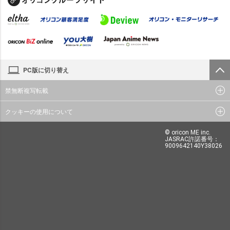
PC版に切り替え
禁無断複写転載
クッキーの使用について
© oricon ME inc.
JASRAC許諾番号：
9009642140Y38026