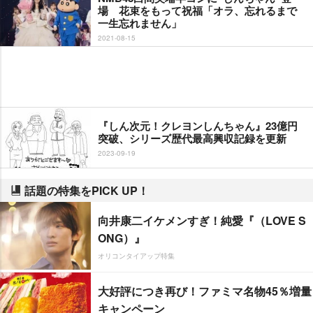
場 花束をもって祝福「オラ、忘れるまで
一生忘れません」
2021-08-15
『しん次元！クレヨンしんちゃん』23億円
突破、シリーズ歴代最高興収記録を更新
2023-09-19
話題の特集をPICK UP！
向井康二イケメンすぎ！純愛『（LOVE S
ONG）』
オリコンタイアップ特集
大好評につき再び！ファミマ名物45％増量
キャンペーン