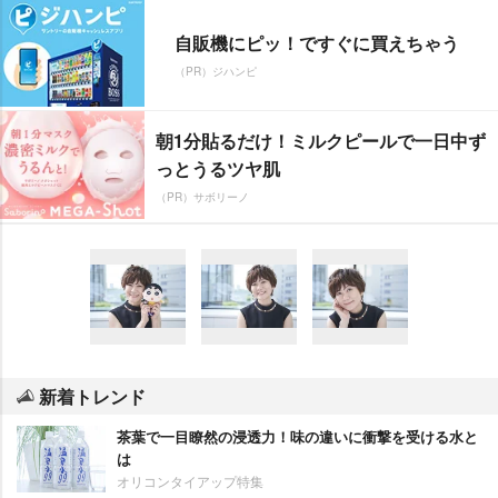
自販機にピッ！ですぐに買えちゃう
（PR）ジハンピ
朝1分貼るだけ！ミルクピールで一日中ず
っとうるツヤ肌
（PR）サボリーノ
新着トレンド
茶葉で一目瞭然の浸透力！味の違いに衝撃を受ける水と
は
オリコンタイアップ特集