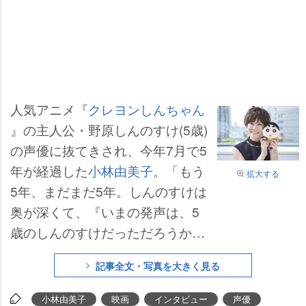
人気アニメ『
クレヨンしんちゃん
』の主人公・野原しんのすけ(5歳)
の声優に抜てきされ、今年7月で5
年が経過した
小林由美子
。「もう
拡大する
5年、まだまだ5年。しんのすけは
奥が深くて、『いまの発声は、5
歳のしんのすけだっただろうか』
とひと言、ひと言に向き合いなが
記事全文・写真を大きく見る
ら、なかなか“これが私のしんのす
けだ”というものをまだ見つけられ
小林由美子
映画
インタビュー
声優