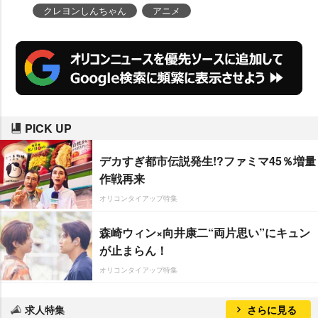
ず、5年経った今でも試行錯誤し
クレヨンしんちゃん
アニメ
ています。これからも勉強してい
かなければと思っています」と話
す。
PICK UP
デカすぎ都市伝説発生!?ファミマ45％増量
作戦再来
オリコンタイアップ特集
森崎ウィン×向井康二“両片思い”にキュン
が止まらん！
オリコンタイアップ特集
求人特集
さらに見る