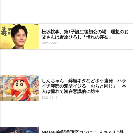
松坂桃李、第1子誕生後初公の場 理想のお
父さんは野原ひろし「憧れの存在」
2023-06-05
しんちゃん、錦鯉ネタなどボケ連発 ハラ
イチ澤部の髪型イジる「おらと同じ」 本
人は憧れて潜在意識的に坊主
2022-03-15
NMB48白間美瑠卒コンに“しんちゃん”登