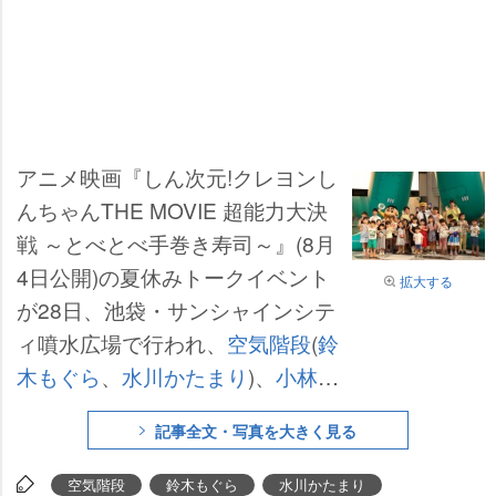
アニメ映画『しん次元!クレヨンし
んちゃんTHE MOVIE 超能力大決
戦 ～とべとべ手巻き寿司～』(8月
4日公開)の夏休みトークイベント
拡大する
が28日、池袋・サンシャインシテ
ィ噴水広場で行われ、
空気階段
(
鈴
木もぐら
、
水川かたまり
)、
小林由
美子
、野原しんのすけが登場し
記事全文・写真を大きく見る
た。
空気階段
鈴木もぐら
水川かたまり