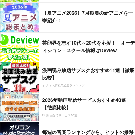
【夏アニメ2026】7月期夏の新アニメを一
挙紹介！
芸能界を志す10代～20代を応援！ オーデ
ィション・スクール情報はDeview
漫画読み放題サブスクおすすめ11選【徹底
比較】
オリコン顧客満足度ランキング
2026年動画配信サービスおすすめ40選
【徹底比較】
CS動画配信サービス20選
毎週の音楽ランキングから、ヒットの推移