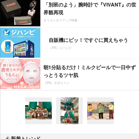
「別班のよう」腕時計で『VIVANT』の世
界観再現
オリコンタイアップ特集
自販機にピッ！ですぐに買えちゃう
（PR）ジハンピ
朝1分貼るだけ！ミルクピールで一日中ず
っとうるツヤ肌
（PR）サボリーノ
新着トレンド