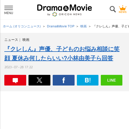
ホーム (オリコンニュース)
Drama&Movie TOP
映画
『クレしん』声優、子ど
ニュース
映画
『クレしん』声優、子どものお悩み相談に笑
顔 夏休み何したらいい?小林由美子ら回答
2023-07-28 17:22