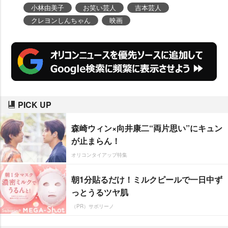
小林由美子
お笑い芸人
吉本芸人
クレヨンしんちゃん
映画
PICK UP
森崎ウィン×向井康二“両片思い”にキュン
が止まらん！
オリコンタイアップ特集
朝1分貼るだけ！ミルクピールで一日中ず
っとうるツヤ肌
（PR）サボリーノ