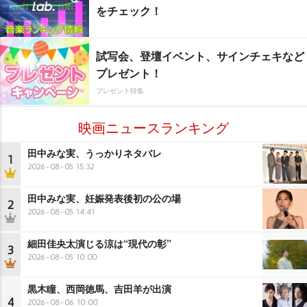
をチェック！
試写会、登壇イベント、サインチェキなど
プレゼント！
プレゼント特集
映画ニュースランキング
田中みな実、うっかりネタバレ
1
2026-08-05 15:32
田中みな実、妊娠発表後初の公の場
2
2026-08-05 14:41
細田佳央太演じる涼は“現代の彰”
3
2026-08-05 10:00
黒木瞳、西岡徳馬、吉田羊が出演
4
2026-08-06 10:00