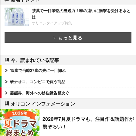
茶葉で一目瞭然の浸透力！味の違いに衝撃を受ける水と
は
オリコンタイアップ特集
もっと見る
今、読まれている記事
15歳で当時27歳の夫に一目惚れ
研ナオコ、コンビニで買う商品
芸能界、海外への移住報告相次ぐ
オリコン インフォメーション
2026年7月夏ドラマも、注目作＆話題作が
勢ぞろい！