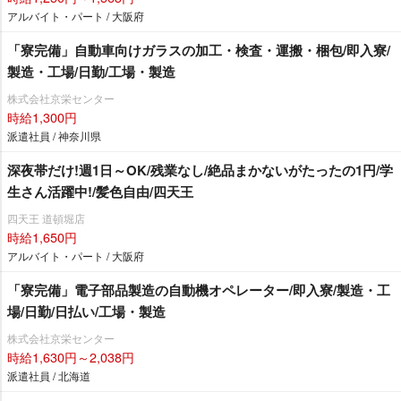
アルバイト・パート / 大阪府
「寮完備」自動車向けガラスの加工・検査・運搬・梱包/即入寮/
製造・工場/日勤/工場・製造
株式会社京栄センター
時給1,300円
派遣社員 / 神奈川県
深夜帯だけ!週1日～OK/残業なし/絶品まかないがたったの1円/学
生さん活躍中!/髪色自由/四天王
四天王 道頓堀店
時給1,650円
アルバイト・パート / 大阪府
「寮完備」電子部品製造の自動機オペレーター/即入寮/製造・工
場/日勤/日払い/工場・製造
株式会社京栄センター
時給1,630円～2,038円
派遣社員 / 北海道