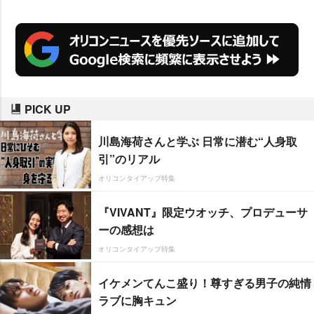
PICK UP
川島海荷さんと学ぶ 日常に潜む“人身取
引”のリアル
オリコンタイアップ特集
『VIVANT』限定ウオッチ、プロデューサ
ーの感想は
オリコンタイアップ特集
イケメンてんこ盛り！尊すぎる男子の純情
ラブに胸キュン