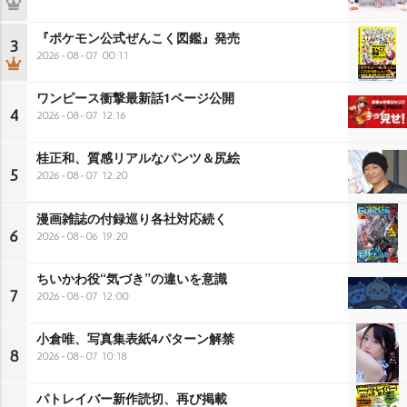
『ポケモン公式ぜんこく図鑑』発売
3
2026-08-07 00:11
ワンピース衝撃最新話1ページ公開
4
2026-08-07 12:16
桂正和、質感リアルなパンツ＆尻絵
5
2026-08-07 12:20
漫画雑誌の付録巡り各社対応続く
6
2026-08-06 19:20
ちいかわ役“気づき”の違いを意識
7
2026-08-07 12:00
小倉唯、写真集表紙4パターン解禁
8
2026-08-07 10:18
パトレイバー新作読切、再び掲載