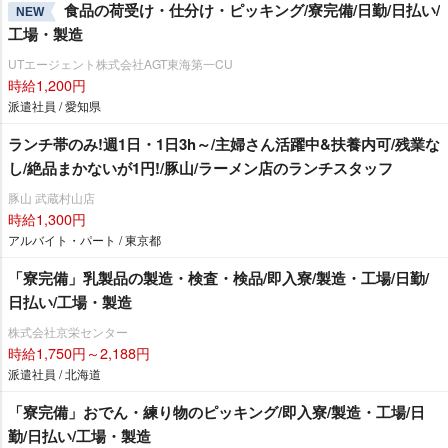
食品の荷受け・仕分け・ピッキング/寮完備/日勤/日払い/
NEW
工場・製造
UTエージェント株式会社AGT東海第一CU
時給1,200円
派遣社員 / 愛知県
ランチ帯のみ!週1日・1日3h～/主婦さん活躍中&扶養内可/残業な
し/絶品まかないが1円!/豚山/ラーメン店のランチスタッフ
豚山 武蔵村山店
時給1,300円
アルバイト・パート / 東京都
「寮完備」乳製品の製造・検査・検品/即入寮/製造・工場/日勤/
日払い/工場・製造
株式会社京栄センター
時給1,750円～2,188円
派遣社員 / 北海道
「寮完備」おでん・練り物のピッキング/即入寮/製造・工場/日
勤/日払い/工場・製造