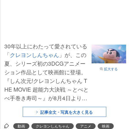
30年以上にわたって愛されている
「
クレヨンしんちゃん
」が、この
夏、シリーズ初の3DCGアニメー
拡大する
ション作品として映画館に登場。
『しん次元!クレヨンしんちゃん T
HE MOVIE 超能力大決戦 ～とべと
べ手巻き寿司～』が8月4日より公
開される。本日、＜踊るおバカ編
記事全文・写真を大きく見る
＞と＜お寿司でスシ編＞、2種類
のCM映像が解禁となった。
動画
クレヨンしんちゃん
アニメ
映画