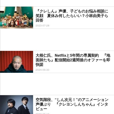
『クレしん』声優、子どものお悩み相談に
笑顔 夏休み何したらいい？小林由美子ら
回答
2023-07-28
大根仁氏、Netflixと5年間の専属契約 『地
面師たち』配信開始2週間後のオファーを即
快諾
2024-09-30
空気階段、“しん次元！”のアニメーション
声優ぶり 『クレヨンしんちゃん』インタ
ビュー
2023-08-10