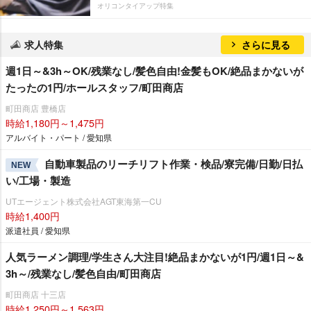
オリコンタイアップ特集
求人特集
さらに見る
週1日～&3h～OK/残業なし/髪色自由!金髪もOK/絶品まかないが
たったの1円/ホールスタッフ/町田商店
町田商店 豊橋店
時給1,180円～1,475円
アルバイト・パート / 愛知県
自動車製品のリーチリフト作業・検品/寮完備/日勤/日払
NEW
い/工場・製造
UTエージェント株式会社AGT東海第一CU
時給1,400円
派遣社員 / 愛知県
人気ラーメン調理/学生さん大注目!絶品まかないが1円/週1日～&
3h～/残業なし/髪色自由/町田商店
町田商店 十三店
時給1,250円～1,563円