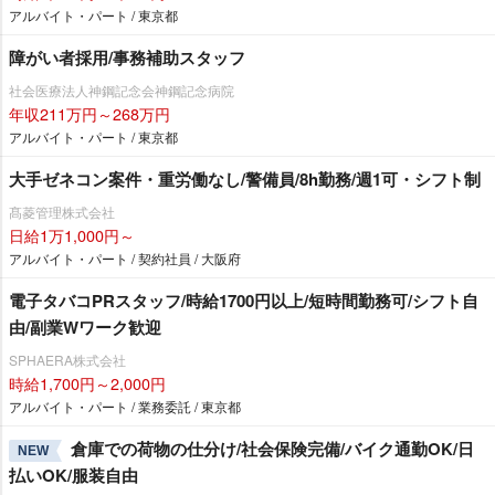
アルバイト・パート / 東京都
障がい者採用/事務補助スタッフ
社会医療法人神鋼記念会神鋼記念病院
年収211万円～268万円
アルバイト・パート / 東京都
大手ゼネコン案件・重労働なし/警備員/8h勤務/週1可・シフト制
髙菱管理株式会社
日給1万1,000円～
アルバイト・パート / 契約社員 / 大阪府
電子タバコPRスタッフ/時給1700円以上/短時間勤務可/シフト自
由/副業Wワーク歓迎
SPHAERA株式会社
時給1,700円～2,000円
アルバイト・パート / 業務委託 / 東京都
倉庫での荷物の仕分け/社会保険完備/バイク通勤OK/日
NEW
払いOK/服装自由