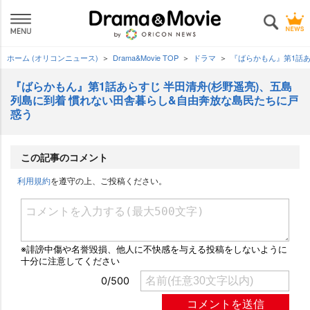
ホーム (オリコンニュース)
Drama&Movie TOP
ドラマ
『ばらかもん』第1話あ
『ばらかもん』第1話あらすじ 半田清舟(杉野遥亮)、五島
列島に到着 慣れない田舎暮らし&自由奔放な島民たちに戸
惑う
この記事のコメント
利用規約
を遵守の上、ご投稿ください。