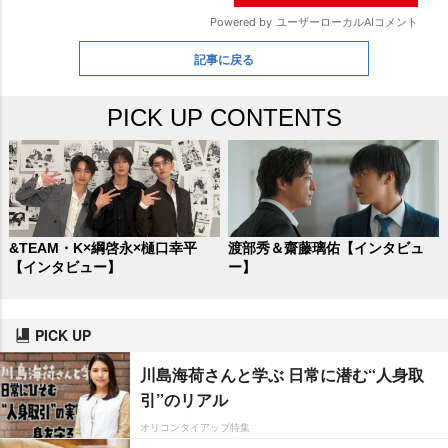
記事に戻る
PICK UP CONTENTS
&TEAM・K×綱啓永×樋口幸平
渡部秀＆齋藤璃佑【インタビュ
【インタビュー】
ー】
PICK UP
川島海荷さんと学ぶ 日常に潜む“人身取
引”のリアル
オリコンタイアップ特集