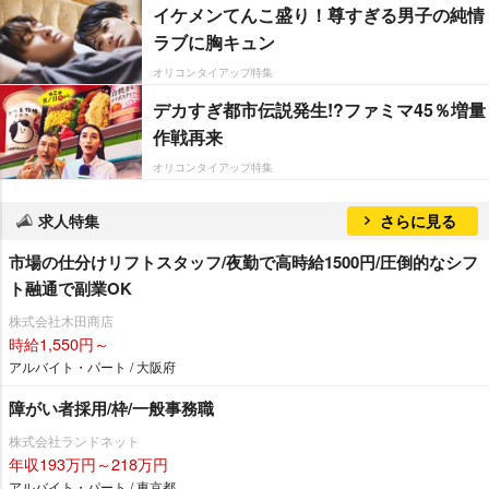
イケメンてんこ盛り！尊すぎる男子の純情
ラブに胸キュン
オリコンタイアップ特集
デカすぎ都市伝説発生!?ファミマ45％増量
作戦再来
オリコンタイアップ特集
求人特集
さらに見る
市場の仕分けリフトスタッフ/夜勤で高時給1500円/圧倒的なシフ
ト融通で副業OK
株式会社木田商店
時給1,550円～
アルバイト・パート / 大阪府
障がい者採用/枠/一般事務職
株式会社ランドネット
年収193万円～218万円
アルバイト・パート / 東京都