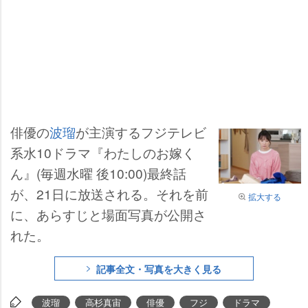
俳優の
波瑠
が主演するフジテレビ
系水10ドラマ『わたしのお嫁く
ん』(毎週水曜 後10:00)最終話
が、21日に放送される。それを前
拡大する
に、あらすじと場面写真が公開さ
れた。
記事全文・写真を大きく見る
波瑠
高杉真宙
俳優
フジ
ドラマ