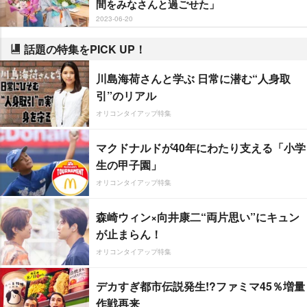
間をみなさんと過ごせた」
2023-06-20
話題の特集をPICK UP！
川島海荷さんと学ぶ 日常に潜む“人身取
引”のリアル
オリコンタイアップ特集
マクドナルドが40年にわたり支える「小学
生の甲子園」
オリコンタイアップ特集
森崎ウィン×向井康二“両片思い”にキュン
が止まらん！
オリコンタイアップ特集
デカすぎ都市伝説発生!?ファミマ45％増量
作戦再来