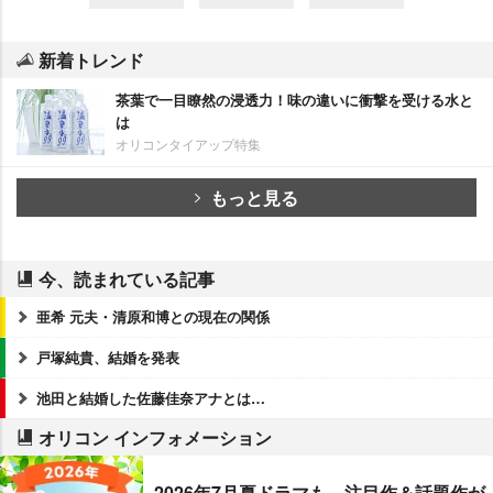
新着トレンド
茶葉で一目瞭然の浸透力！味の違いに衝撃を受ける水と
は
オリコンタイアップ特集
もっと見る
今、読まれている記事
亜希 元夫・清原和博との現在の関係
戸塚純貴、結婚を発表
池田と結婚した佐藤佳奈アナとは…
オリコン インフォメーション
2026年7月夏ドラマも、注目作＆話題作が