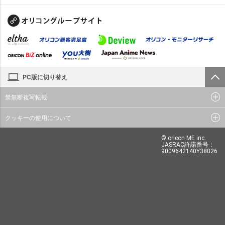
PC版に切り替え
禁無断複写転載
クッキーの使用について
© oricon ME inc.
JASRAC許諾番号：
9009642140Y38026