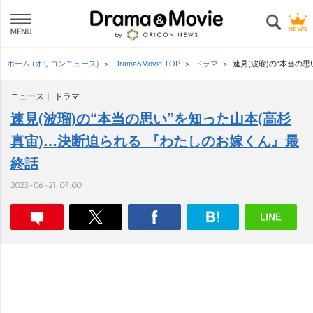
ホーム (オリコンニュース)
Drama&Movie TOP
ドラマ
速見(波瑠)の“本当の
ニュース
ドラマ
速見(波瑠)の“本当の思い”を知った山本(高杉
真宙)…決断迫られる 『わたしのお嫁くん』最
終話
2023-06-21 07:00