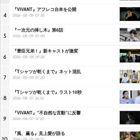
『VIVANT』アフレコ台本を公開
4
2026-08-09 07:20
『一次元の挿し木』第6話
5
2026-08-09 07:00
『豊臣兄弟！』新キャストが激変
6
2026-08-08 09:20
『Tシャツが乾くまで』ネット混乱
7
2026-08-08 07:20
『Tシャツが乾くまで』ラスト10秒
8
2026-08-07 22:52
『VIVANT』“不自然な言動”に反響
9
2026-08-07 16:20
『風、薫る』見上愛が語る
10
2026-08-07 08:15