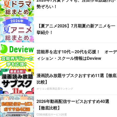
勢ぞろい！
【夏アニメ2026】7月期夏の新アニメを一
挙紹介！
芸能界を志す10代～20代を応援！ オーデ
ィション・スクール情報はDeview
漫画読み放題サブスクおすすめ11選【徹底
比較】
オリコン顧客満足度ランキング
2026年動画配信サービスおすすめ40選
【徹底比較】
CS動画配信サービス20選