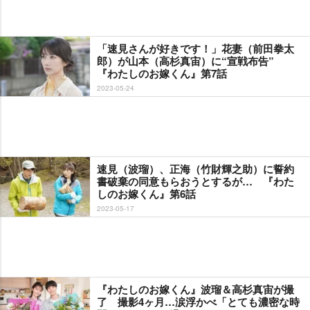
「速見さんが好きです！」花妻（前田拳太
郎）が山本（高杉真宙）に“宣戦布告”
『わたしのお嫁くん』第7話
2023-05-24
速見（波瑠）、正海（竹財輝之助）に誓約
書破棄の同意もらおうとするが… 『わた
しのお嫁くん』第6話
2023-05-17
『わたしのお嫁くん』波瑠＆高杉真宙が撮
了 撮影4ヶ月…涙浮かべ「とても濃密な時