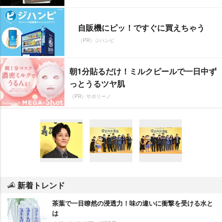
自販機にピッ！ですぐに買えちゃう
（PR）ジハンピ
朝1分貼るだけ！ミルクピールで一日中ず
っとうるツヤ肌
（PR）サボリーノ
新着トレンド
茶葉で一目瞭然の浸透力！味の違いに衝撃を受ける水と
は