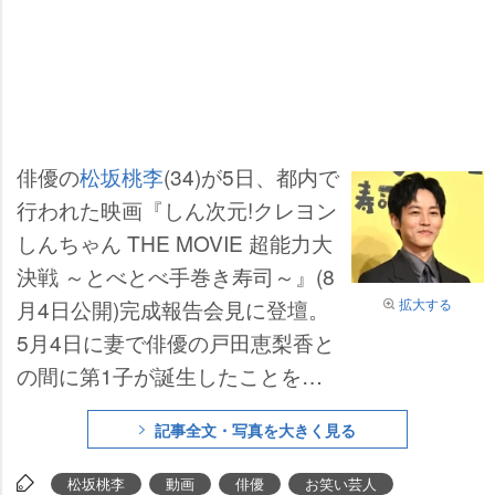
俳優の
松坂桃李
(34)が5日、都内で
行われた映画『しん次元!クレヨン
しんちゃん THE MOVIE 超能力大
決戦 ～とべとべ手巻き寿司～』(8
月4日公開)完成報告会見に登壇。
拡大する
5月4日に妻で俳優の戸田恵梨香と
の間に第1子が誕生したことを発
表して以降、初の公の場となっ
記事全文・写真を大きく見る
た。
松坂桃李
動画
俳優
お笑い芸人