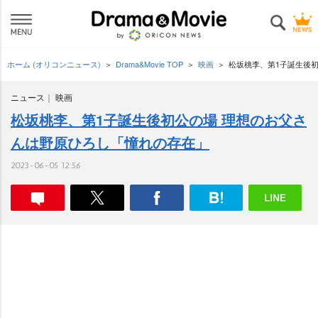
ホーム (オリコンニュース)
Drama&Movie TOP
映画
松坂桃李、第1子誕生後
ニュース
映画
松坂桃李、第1子誕生後初公の場 理想のお父さ
んは野原ひろし「憧れの存在」
2023-06-05 12:56