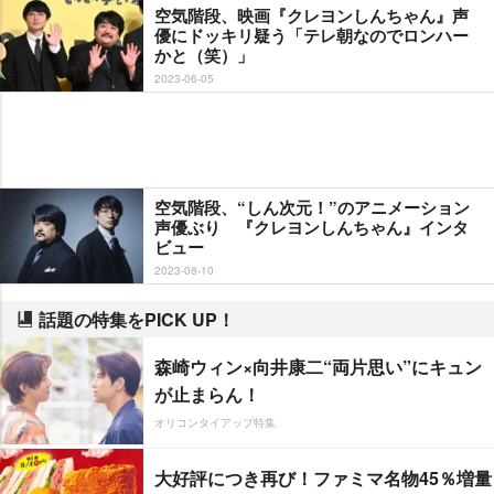
空気階段、映画『クレヨンしんちゃん』声
優にドッキリ疑う「テレ朝なのでロンハー
かと（笑）」
2023-06-05
空気階段、“しん次元！”のアニメーション
声優ぶり 『クレヨンしんちゃん』インタ
ビュー
2023-08-10
話題の特集をPICK UP！
森崎ウィン×向井康二“両片思い”にキュン
が止まらん！
オリコンタイアップ特集
大好評につき再び！ファミマ名物45％増量