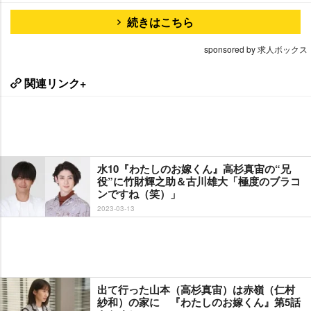
続きはこちら
sponsored by 求人ボックス
関連リンク+
水10『わたしのお嫁くん』高杉真宙の“兄
役”に竹財輝之助＆古川雄大「極度のブラコ
ンですね（笑）」
2023-03-13
出て行った山本（高杉真宙）は赤嶺（仁村
紗和）の家に 『わたしのお嫁くん』第5話