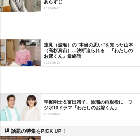
あらすじ
2023-05-10
速見（波瑠）の“本当の思い”を知った山本
（高杉真宙）…決断迫られる 『わたしの
お嫁くん』最終話
2023-06-21
宇梶剛士＆富田靖子、波瑠の両親役に フ
ジ水10ドラマ『わたしのお嫁くん』
2023-03-27
話題の特集をPICK UP！