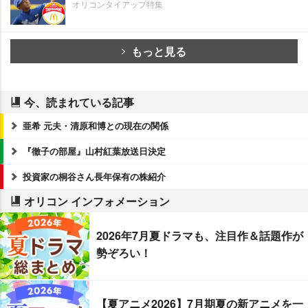
オリコンタイアップ特集
もっと見る
今、読まれている記事
亜希 元夫・清原和博との現在の関係
『徹子の部屋』山村紅葉放送日決定
投資家の桐谷さん長年保有の株紹介
オリコン インフォメーション
2026年7月夏ドラマも、注目作＆話題作が
勢ぞろい！
【夏アニメ2026】7月期夏の新アニメを一