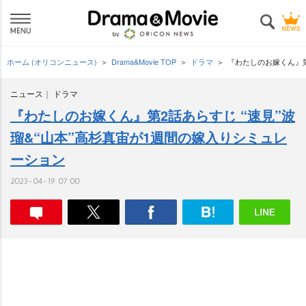
ホーム (オリコンニュース)
Drama&Movie TOP
ドラマ
『わたしのお嫁くん』第
ニュース
ドラマ
『わたしのお嫁くん』第2話あらすじ “速見”波
瑠&“山本”高杉真宙が1週間の嫁入りシミュレ
ーション
2023-04-19 07:00