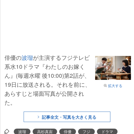
俳優の
波瑠
が主演するフジテレビ
系水10ドラマ『わたしのお嫁く
ん』(毎週水曜 後10:00)第2話が、
19日に放送される。それを前に、
拡大する
あらすじと場面写真が公開され
た。
記事全文・写真を大きく見る
波瑠
高杉真宙
俳優
フジ
ドラマ