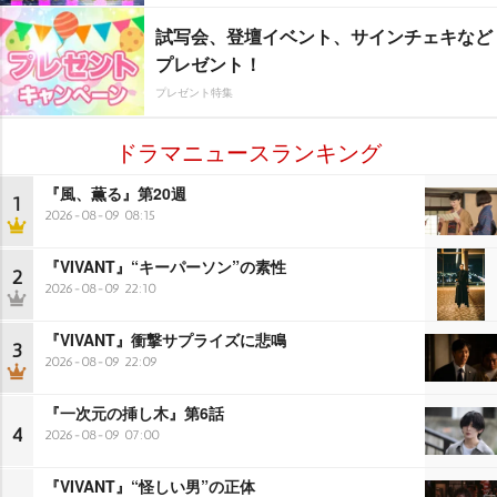
試写会、登壇イベント、サインチェキなど
プレゼント！
プレゼント特集
ドラマニュースランキング
『風、薫る』第20週
1
2026-08-09 08:15
『VIVANT』“キーパーソン”の素性
2
2026-08-09 22:10
『VIVANT』衝撃サプライズに悲鳴
3
2026-08-09 22:09
『一次元の挿し木』第6話
4
2026-08-09 07:00
『VIVANT』“怪しい男”の正体