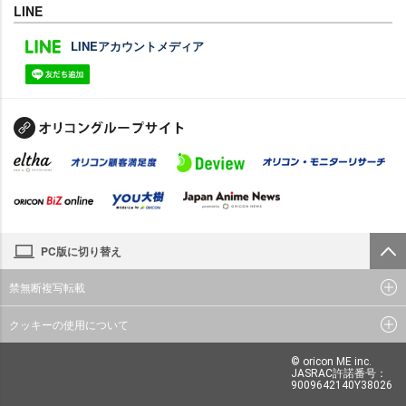
LINE
LINEアカウントメディア
PC版に切り替え
禁無断複写転載
クッキーの使用について
© oricon ME inc.
JASRAC許諾番号：
9009642140Y38026