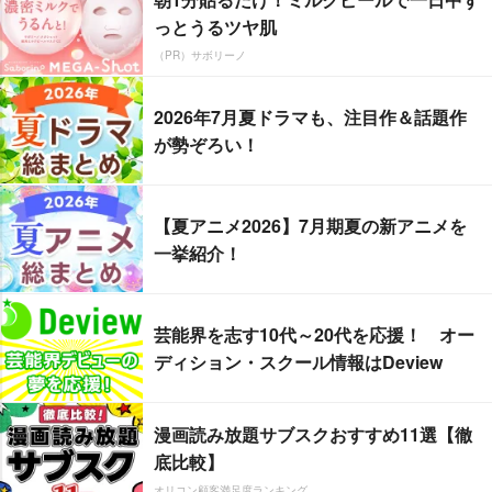
っとうるツヤ肌
（PR）サボリーノ
2026年7月夏ドラマも、注目作＆話題作
が勢ぞろい！
【夏アニメ2026】7月期夏の新アニメを
一挙紹介！
芸能界を志す10代～20代を応援！ オー
ディション・スクール情報はDeview
漫画読み放題サブスクおすすめ11選【徹
底比較】
オリコン顧客満足度ランキング