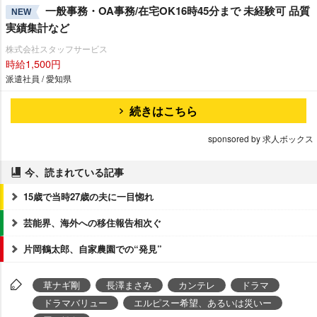
一般事務・OA事務/在宅OK16時45分まで 未経験可 品質
NEW
実績集計など
株式会社スタッフサービス
時給1,500円
派遣社員 / 愛知県
続きはこちら
sponsored by 求人ボックス
今、読まれている記事
15歳で当時27歳の夫に一目惚れ
芸能界、海外への移住報告相次ぐ
片岡鶴太郎、自家農園での“発見”
草ナギ剛
長澤まさみ
カンテレ
ドラマ
ドラマバリュー
エルピスー希望、あるいは災いー