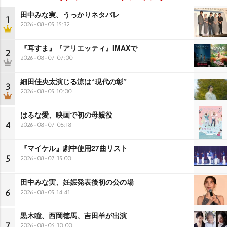
田中みな実、うっかりネタバレ
1
2026-08-05 15:32
『耳すま』『アリエッティ』IMAXで
2
2026-08-07 07:00
細田佳央太演じる涼は“現代の彰”
3
2026-08-05 10:00
はるな愛、映画で初の母親役
4
2026-08-07 08:18
『マイケル』劇中使用27曲リスト
5
2026-08-07 15:00
田中みな実、妊娠発表後初の公の場
6
2026-08-05 14:41
黒木瞳、西岡徳馬、吉田羊が出演
7
2026-08-06 10:00