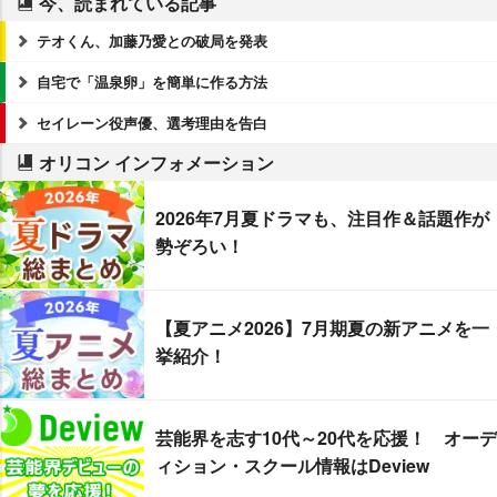
今、読まれている記事
テオくん、加藤乃愛との破局を発表
自宅で「温泉卵」を簡単に作る方法
セイレーン役声優、選考理由を告白
オリコン インフォメーション
2026年7月夏ドラマも、注目作＆話題作が
勢ぞろい！
【夏アニメ2026】7月期夏の新アニメを一
挙紹介！
芸能界を志す10代～20代を応援！ オーデ
ィション・スクール情報はDeview