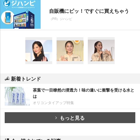
自販機にピッ！ですぐに買えちゃう
（PR）ジハンピ
新着トレンド
茶葉で一目瞭然の浸透力！味の違いに衝撃を受ける水と
は
オリコンタイアップ特集
もっと見る