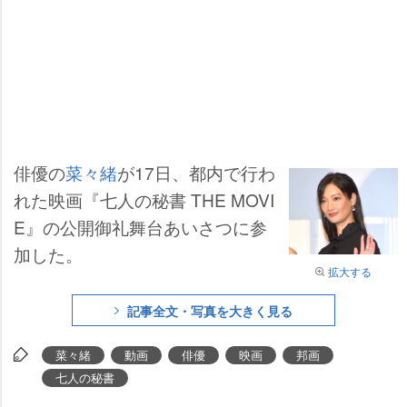
俳優の
菜々緒
が17日、都内で行わ
れた映画『七人の秘書 THE MOVI
E』の公開御礼舞台あいさつに参
加した。
拡大する
記事全文・写真を大きく見る
菜々緒
動画
俳優
映画
邦画
七人の秘書