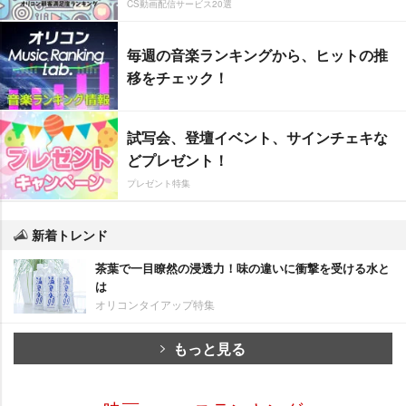
CS動画配信サービス20選
毎週の音楽ランキングから、ヒットの推
移をチェック！
試写会、登壇イベント、サインチェキな
どプレゼント！
プレゼント特集
新着トレンド
茶葉で一目瞭然の浸透力！味の違いに衝撃を受ける水と
は
オリコンタイアップ特集
もっと見る