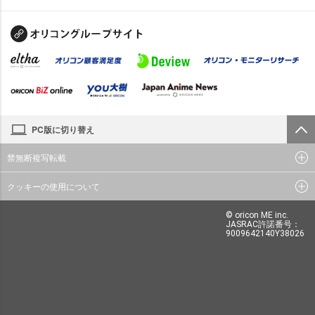
PC版に切り替え
禁無断複写転載
クッキーの使用について
© oricon ME inc.
JASRAC許諾番号：
9009642140Y38026