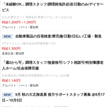
「未経験OK」調理スタッフ/調理師免許必須/日勤のみ/デイサー
ビス
なも介護サポート 有限会社/青塚ケアセンターまほろば
時給1,200円～1,300円
アルバイト・パート / 愛知県
自動車製品の目視検査/寮完備/日勤/日払い/工場・製造
NEW
UTエージェント株式会社AGT東海第一CU
時給1,300円
派遣社員 / 愛知県
「週2から可」調理スタッフ/無資格可/シフト相談可/特別養護老
人ホーム/社会保障完備
社会福祉法人和敬会/特別養護老人ホーム なごみの郷
時給1,140円
アルバイト・パート / 愛知県
9月 秋の大北海道展 後方サポートスタッフ募集 @9月17
NEW
日～10月5日