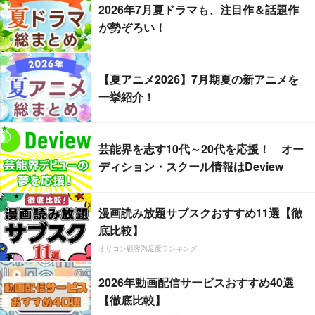
2026年7月夏ドラマも、注目作＆話題作
が勢ぞろい！
【夏アニメ2026】7月期夏の新アニメを
一挙紹介！
芸能界を志す10代～20代を応援！ オー
ディション・スクール情報はDeview
漫画読み放題サブスクおすすめ11選【徹
底比較】
オリコン顧客満足度ランキング
2026年動画配信サービスおすすめ40選
【徹底比較】