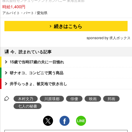
株式会社センチュリーアンドカンパニー 東海営業部
時給1,400円
アルバイト・パート / 愛知県
続きはこちら
sponsored by 求人ボックス
今、読まれている記事
15歳で当時27歳の夫に一目惚れ
研ナオコ、コンビニで買う商品
井手らっきょ、被災地で炊き出し
木村文乃
川原瑛都
俳優
映画
邦画
七人の秘書