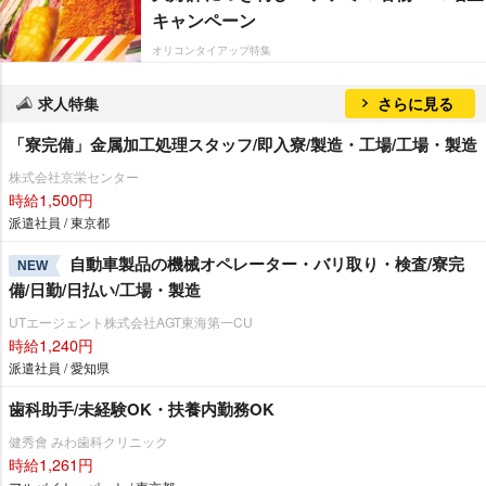
キャンペーン
オリコンタイアップ特集
求人特集
さらに見る
「寮完備」金属加工処理スタッフ/即入寮/製造・工場/工場・製造
株式会社京栄センター
時給1,500円
派遣社員 / 東京都
自動車製品の機械オペレーター・バリ取り・検査/寮完
NEW
備/日勤/日払い/工場・製造
UTエージェント株式会社AGT東海第一CU
時給1,240円
派遣社員 / 愛知県
歯科助手/未経験OK・扶養内勤務OK
健秀會 みわ歯科クリニック
時給1,261円