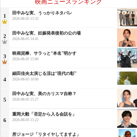
映画ニュースランキング
田中みな実、うっかりネタバレ
1
2026-08-05 15:32
田中みな実、妊娠発表後初の公の場
2
2026-08-05 14:41
映画泥棒、サラっと“本名”明かす
3
2026-08-05 15:06
細田佳央太演じる涼は“現代の彰”
4
2026-08-05 10:00
田中みな実、美のカリスマ自称？
5
2026-08-05 15:27
重岡大毅「否定から入る会話を」
6
2026-08-05 15:22
所ジョージ「リタイヤしてますよ」