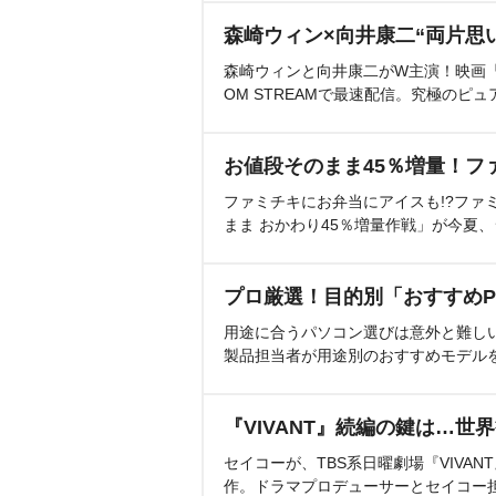
森崎ウィン×向井康二“両片思
森崎ウィンと向井康二がW主演！映画『（L
OM STREAMで最速配信。究極のピュ
お値段そのまま45％増量！フ
ファミチキにお弁当にアイスも!?ファ
まま おかわり45％増量作戦」が今夏
プロ厳選！目的別「おすすめP
用途に合うパソコン選びは意外と難し
製品担当者が用途別のおすすめモデル
『VIVANT』続編の鍵は…世
セイコーが、TBS系日曜劇場『VIVA
作。ドラマプロデューサーとセイコー