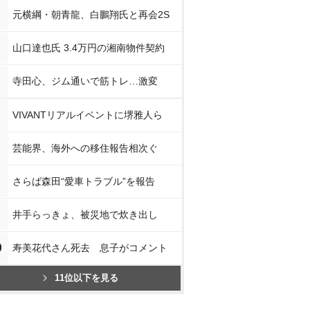
元横綱・朝青龍、白鵬翔氏と再会2S
山口達也氏 3.4万円の湘南物件契約
寺田心、ジム通いで筋トレ…激変
VIVANTリアルイベントに堺雅人ら
芸能界、海外への移住報告相次ぐ
さらば森田“愛車トラブル”を報告
井手らっきょ、被災地で炊き出し
0
寿美花代さん死去 息子がコメント
11位以下を見る