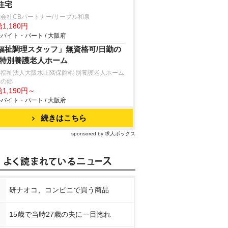
住宅
会社CBパートナー/リーブル和泉
1,180円
バイト・パート / 大阪府
福祉調理スタッフ」無資格可/日勤の
/特別養護老人ホーム
会福祉法人大阪水上隣保館/特別養護老人ホーム
栄の郷
1,190円～
バイト・パート / 大阪府
続きはこちら
sponsored by 求人ボックス
研ナオコ、コンビニで買う商品
15歳で当時27歳の夫に一目惚れ