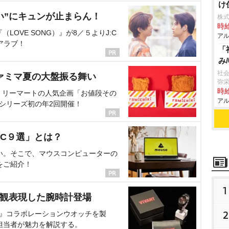
け
い”にキュンが止まらん！
株式
時給
OVE SONG）』が8／５よりJ:C
アル
アラブ！
「
み
社
ァミマ夏の大盤振る舞い
弥
時給
ミリーマートの人気企画「お値段その
アル
、シリーズ初の年2回開催！
C９選」とは？
い。そこで、マウスコンピューターの
をご紹介！
1
界観表現した腕時計登場
2
NT』コラボレーションウオッチを製
担当者が魅力を解説する。