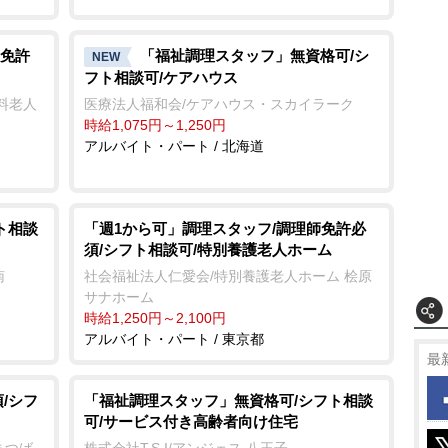
免許
「福祉調理スタッフ」無資格可/シ
NEW
フト相談可/ケアハウス
料老人
医療法人福和会/ケアハウス・スカイラーク
時給1,075円～1,250円
アルバイト・パート / 北海道
ト相談
「週1から可」調理スタッフ/調理師免許必
須/シフト相談可/特別養護老人ホーム
南
社会福祉法人仁愛会/特別養護老人ホーム 桧原
サナホーム
時給1,250円～2,100円
アルバイト・パート / 東京都
最
/シフ
「福祉調理スタッフ」無資格可/シフト相談
可/サービス付き高齢者向け住宅
まつば
株式会社T.S.I/アンジェス 八王子