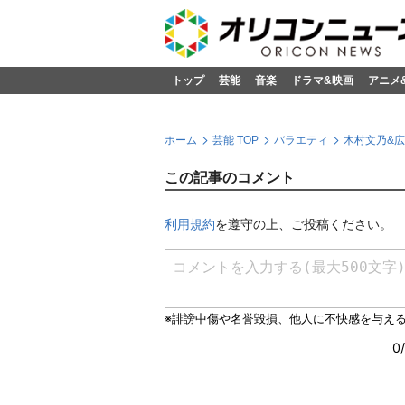
トップ
芸能
音楽
ドラマ&映画
アニメ
ホーム
芸能 TOP
バラエティ
木村文乃&
この記事のコメント
利用規約
を遵守の上、ご投稿ください。