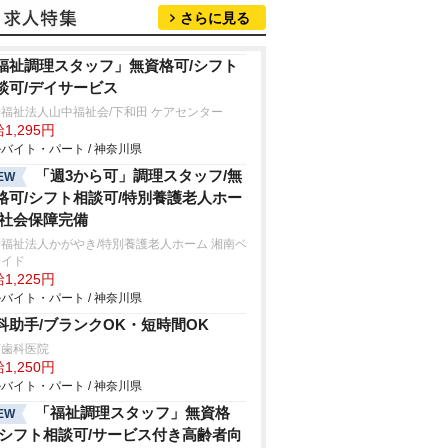
さらに見る
福祉調理スタッフ」無資格可/シフト
談可/デイサービス
福祉法人山中福祉会/下和田 ケアセンター
1,295円
バイト・パート / 神奈川県
「週3から可」調理スタッフ/無
EW
格可/シフト相談可/特別養護老人ホー
/社会保障完備
福祉法人かがやき/特別養護老人ホーム 湘南ベ
サイド
1,225円
バイト・パート / 神奈川県
科助手/ブランクOK・短時間OK
下歯科医院
1,250円
バイト・パート / 神奈川県
「福祉調理スタッフ」無資格
EW
/シフト相談可/サービス付き高齢者向