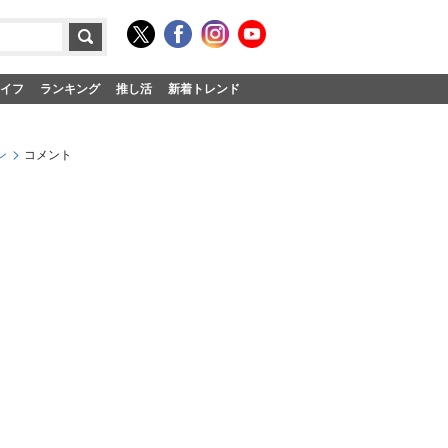
イフ
ランキング
推し活
新着トレンド
ン
コメント