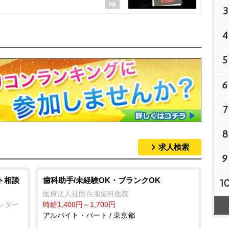
3
4
5
6
7
8
求人検索
9
ト相談
歯科助手/未経験OK・ブランクOK
1
医療法人社団百瀬歯科医院
ンター
時給1,400円～1,700円
アルバイト・パート / 東京都