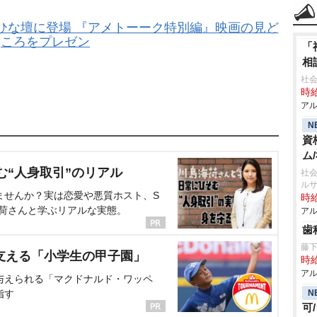
ひな壇に登場 『アメトーーク特別編』映画の見ど
ころをプレゼン
「
相
社会
時給
アル
N
資
ム
む“人身取引”のリアル
社会
ル
ませんか？実は恋愛や悪質ホスト、S
時給
海荷さんと学ぶリアルな実態。
アル
歯
藤
支える「小学生の甲子園」
時給
アル
与えられる「マクドナルド・ワッペ
N
指す
可