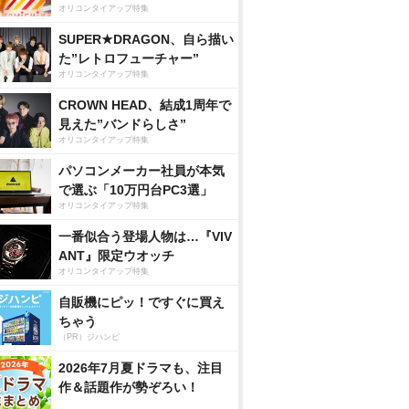
オリコンタイアップ特集
SUPER★DRAGON、自ら描い
た”レトロフューチャー”
オリコンタイアップ特集
CROWN HEAD、結成1周年で
見えた”バンドらしさ”
オリコンタイアップ特集
パソコンメーカー社員が本気
で選ぶ「10万円台PC3選」
オリコンタイアップ特集
一番似合う登場人物は…『VIV
ANT』限定ウオッチ
オリコンタイアップ特集
自販機にピッ！ですぐに買え
ちゃう
（PR）ジハンピ
2026年7月夏ドラマも、注目
作＆話題作が勢ぞろい！