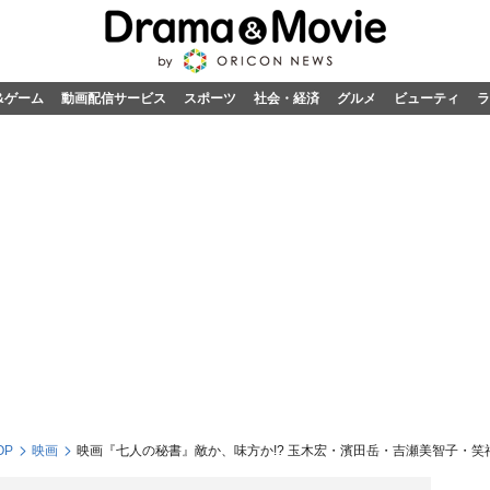
&ゲーム
動画配信サービス
スポーツ
社会・経済
グルメ
ビューティ
ラ
OP
映画
映画『七人の秘書』敵か、味方か!? 玉木宏・濱田岳・吉瀬美智子・笑