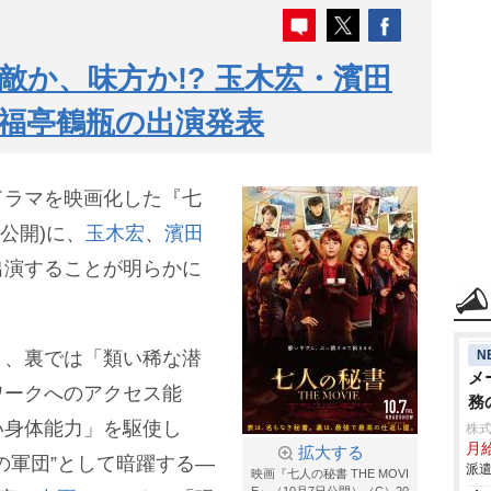
敵か、味方か!? 玉木宏・濱田
福亭鶴瓶の出演発表
ドラマを映画化した『七
日公開)に、
玉木宏
、
濱田
出演することが明らかに
N
き、裏では「類い稀な潜
メ
ワークへのアクセス能
務
い身体能力」を駆使し
株
月給
拡大する
の軍団”として暗躍する―
派遣
映画『七人の秘書 THE MOVI