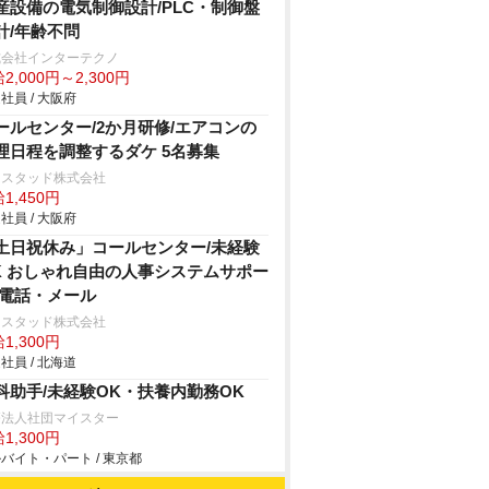
産設備の電気制御設計/PLC・制御盤
計/年齢不問
式会社インターテクノ
2,000円～2,300円
社員 / 大阪府
ールセンター/2か月研修/エアコンの
理日程を調整するダケ 5名募集
ンスタッド株式会社
1,450円
社員 / 大阪府
土日祝休み」コールセンター/未経験
K おしゃれ自由の人事システムサポー
 電話・メール
ンスタッド株式会社
1,300円
社員 / 北海道
科助手/未経験OK・扶養内勤務OK
療法人社団マイスター
1,300円
バイト・パート / 東京都