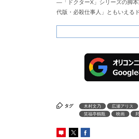
―「ドクターX」シリーズの脚本
代版・必殺仕事人」ともいえる
タグ
木村文乃
広瀬アリス
笑福亭鶴瓶
映画