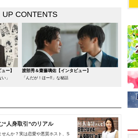
K UP CONTENTS
ビュー】
渡部秀＆齋藤璃佑【インタビュー】
ない」
「んだが！ほー!!」な秘話
む“人身取引”のリアル
ませんか？実は恋愛や悪質ホスト、S