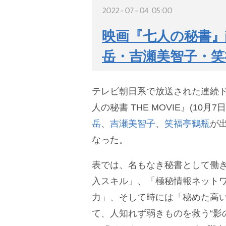
2022-07-04 05:00
映画『七人の秘書』
岳・吉瀬美智子・笑
テレビ朝日系で放送された連続
人の秘書 THE MOVIE』(10月7
岳
、
吉瀬美智子
、
笑福亭鶴瓶
が
なった。
表では、名もなき秘書として働
入スキル」、「極秘情報ネット
力」、そして時には「秘めた高
て、人知れず弱きものを救う“影