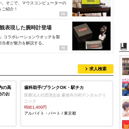
い。そこで、マウスコンピューターの
をご紹介！
界観表現した腕時計登場
NT』コラボレーションウオッチを製
担当者が魅力を解説する。
求人検索
内の高
歯科助手/ブランクOK・駅チカ
売のお
医療法人社団清志会 豪徳寺川村デンタルクリ
ニック
時給1,400円
アルバイト・パート / 東京都