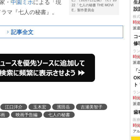
E』（10月7日公開）（C）20
家・
中園ミホ
による「現
生
22「七人の秘書 THE MOVI
設
E」製作委員会
ドラマ『七人の秘書』。
株
時給
派遣
記事全文
コ
修
ラ
時給
派遣
「
O
ト
ラ
時給
派遣
江口洋介
玉木宏
濱田岳
吉瀬美智子
歯
邦画
映画予告編
七人の秘書
医
時給
アル