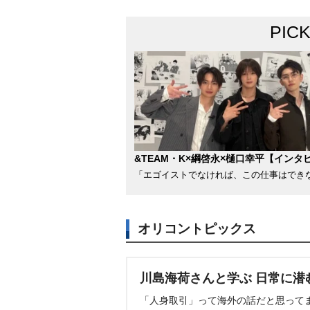
PIC
&TEAM・K×綱啓永×樋口幸平【インタ
「エゴイストでなければ、この仕事はでき
オリコントピックス
川島海荷さんと学ぶ 日常に潜
「人身取引」って海外の話だと思って