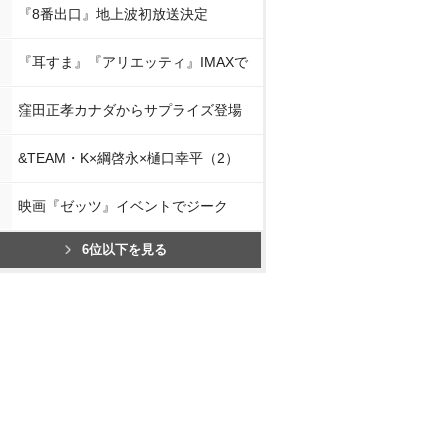
『8番出口』地上波初放送決定
『耳すま』『アリエッティ』IMAXで
窪田正孝カナダからサプライズ登場
&TEAM・K×綱啓永×樋口幸平（2）
映画『ゼッツ』イベントでジーク
6位以下を見る