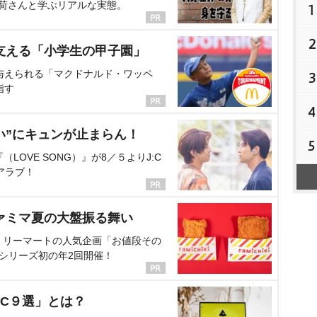
海荷さんと学ぶリアルな実態。
1
2
支える「小学生の甲子園」
与えられる「マクドナルド・ワッペ
3
指す
4
い”にキュンが止まらん！
5
OVE SONG）』が8／５よりJ:C
アラブ！
ァミマ夏の大盤振る舞い
ミリーマートの人気企画「お値段その
、シリーズ初の年2回開催！
C９選」とは？