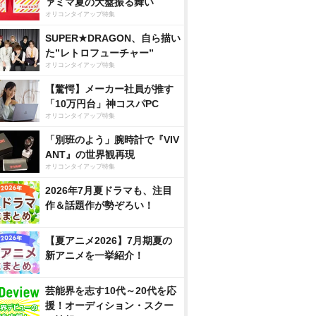
ァミマ夏の大盤振る舞い
オリコンタイアップ特集
SUPER★DRAGON、自ら描い
た”レトロフューチャー”
オリコンタイアップ特集
【驚愕】メーカー社員が推す
「10万円台」神コスパPC
オリコンタイアップ特集
「別班のよう」腕時計で『VIV
ANT』の世界観再現
オリコンタイアップ特集
2026年7月夏ドラマも、注目
作＆話題作が勢ぞろい！
【夏アニメ2026】7月期夏の
新アニメを一挙紹介！
芸能界を志す10代～20代を応
援！オーディション・スクー