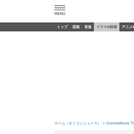
トップ
芸能
音楽
ドラマ&映画
アニメ
ホーム（オリコンニュース）
Drama&Movie T