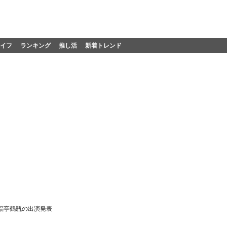
イフ
ランキング
推し活
新着トレンド
福亭鶴瓶の出演発表