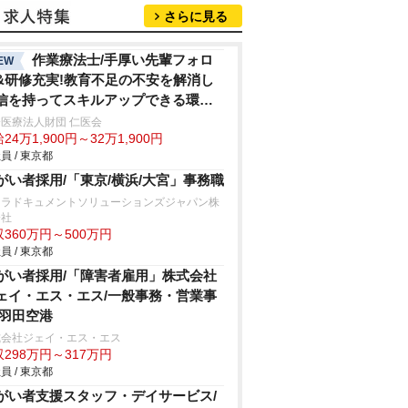
さらに見る
作業療法士/手厚い先輩フォロ
EW
&研修充実!教育不足の不安を解消し
信を持ってスキルアップできる環境
休120日超
医療法人財団 仁医会
24万1,900円～32万1,900円
員 / 東京都
がい者採用/「東京/横浜/大宮」事務職
セラドキュメントソリューションズジャパン株
会社
360万円～500万円
員 / 東京都
がい者採用/「障害者雇用」株式会社
ェイ・エス・エス/一般事務・営業事
/羽田空港
式会社ジェイ・エス・エス
298万円～317万円
員 / 東京都
がい者支援スタッフ・デイサービス/