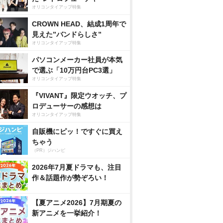
オリコンタイアップ特集
CROWN HEAD、結成1周年で
見えた”バンドらしさ”
オリコンタイアップ特集
パソコンメーカー社員が本気
で選ぶ「10万円台PC3選」
オリコンタイアップ特集
『VIVANT』限定ウオッチ、プ
ロデューサーの感想は
オリコンタイアップ特集
自販機にピッ！ですぐに買え
ちゃう
（PR）ジハンピ
2026年7月夏ドラマも、注目
作＆話題作が勢ぞろい！
【夏アニメ2026】7月期夏の
新アニメを一挙紹介！