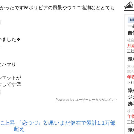
N
ー
自
年
社会
月給
正社
障
京
式
年収
正社
障
ジ
務
株
年収
に上昇 『恋つづ』効果いまだ健在で累計1.1万部
正社
超え
障