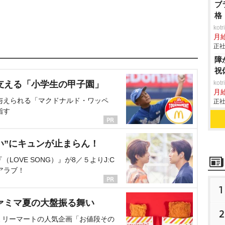
ブ
格
ko
月
正社
障
祝
支える「小学生の甲子園」
ko
月
与えられる「マクドナルド・ワッペ
正社
指す
い”にキュンが止まらん！
OVE SONG）』が8／５よりJ:C
アラブ！
1
ァミマ夏の大盤振る舞い
2
ミリーマートの人気企画「お値段その