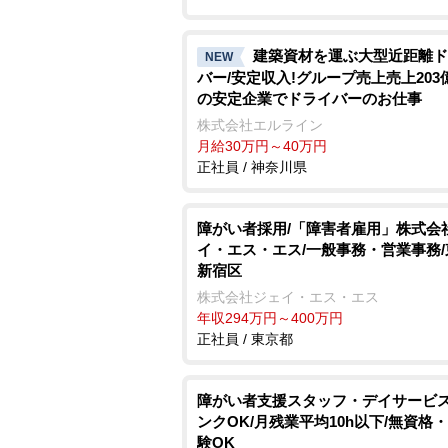
建築資材を運ぶ大型近距離ド
NEW
バー/安定収入!グループ売上売上203
の安定企業でドライバーのお仕事
株式会社エルライン
月給30万円～40万円
正社員 / 神奈川県
障がい者採用/「障害者雇用」株式会
イ・エス・エス/一般事務・営業事務
新宿区
株式会社ジェイ・エス・エス
年収294万円～400万円
正社員 / 東京都
障がい者支援スタッフ・デイサービス
ンクOK/月残業平均10h以下/無資格
験OK