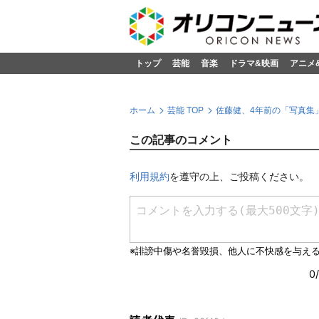
トップ
芸能
音楽
ドラマ&映画
アニメ
ホーム
芸能 TOP
佐藤健、4年前の「写真集」
この記事のコメント
利用規約
を遵守の上、ご投稿ください。