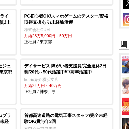
ライ
PC初心者OK/スマホゲームのテスター/資格
取得支援あり/未経験活躍
億以上
株式会社GUM
月給28万5,000円～50万円
正社員 / 東京都
社ジェ
デイサービス 障がい者支援員/完全週休2日
/東京都
制/20代～50代活躍中/中高年活躍中
kotrio紹介横浜支店
月給24万円～40万円
正社員 / 神奈川県
/ブラ
首都高速道路の電気工事スタッフ/完全未経
・未経
験OK/賞与年3回
有限会社羽田電設