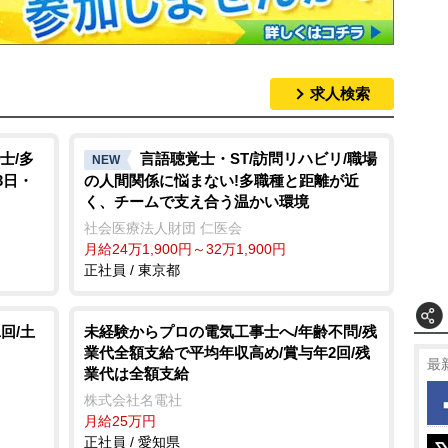
求人検索
士/多
言語聴覚士・ST/訪問リハビリ/職場
NEW
3日・
の人間関係に悩まない!多職種と距離が近
く、チームで支え合う温かい環境
社会医療法人財団 仁医会
月給24万1,900円～32万1,900円
正社員 / 東京都
回/土
未経験からプロの電気工事士へ/年齢不問/残
業代全額支給で平均年収高め/賞与年2回/残
最
業代は全額支給
株式会社名電社
月給25万円
正社員 / 愛知県