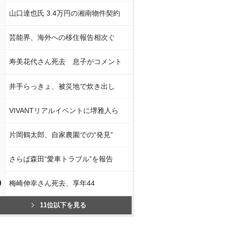
山口達也氏 3.4万円の湘南物件契約
芸能界、海外への移住報告相次ぐ
寿美花代さん死去 息子がコメント
井手らっきょ、被災地で炊き出し
VIVANTリアルイベントに堺雅人ら
片岡鶴太郎、自家農園での“発見”
さらば森田“愛車トラブル”を報告
0
梅崎伸幸さん死去、享年44
11位以下を見る