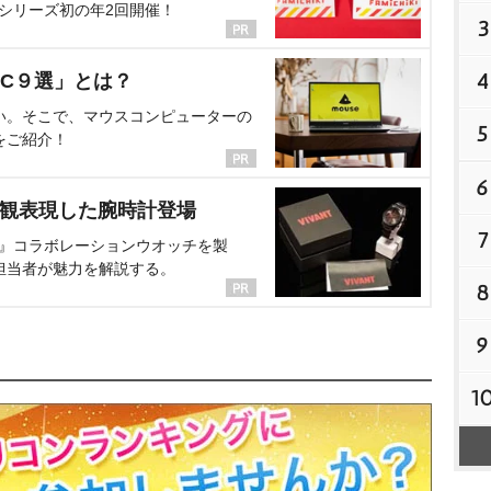
、シリーズ初の年2回開催！
3
4
C９選」とは？
い。そこで、マウスコンピューターの
5
をご紹介！
6
界観表現した腕時計登場
7
NT』コラボレーションウオッチを製
担当者が魅力を解説する。
8
9
1