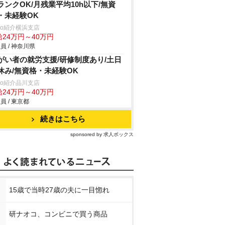
ランクOK/月残業平均10h以下/無資
・未経験OK
trio紹介横浜支店
給24万円～40万円
員 / 神奈川県
がい者の就労支援/研修制度あり/土日
休み/無資格・未経験OK
trio紹介品川支店
給24万円～40万円
員 / 東京都
続きはこちら
sponsored by 求人ボックス
15歳で当時27歳の夫に一目惚れ
研ナオコ、コンビニで買う商品