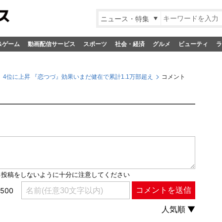
ニュース・特集
&ゲーム
動画配信サービス
スポーツ
社会・経済
グルメ
ビューティ
ラ
4位に上昇 『恋つづ』効果いまだ健在で累計1.1万部超え
コメント