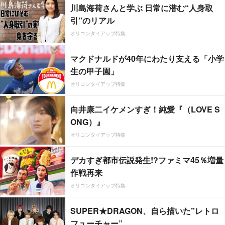
川島海荷さんと学ぶ 日常に潜む“人身取
引”のリアル
オリコンタイアップ特集
マクドナルドが40年にわたり支える「小学
生の甲子園」
オリコンタイアップ特集
向井康二イケメンすぎ！純愛『（LOVE S
ONG）』
オリコンタイアップ特集
デカすぎ都市伝説発生!?ファミマ45％増量
作戦再来
オリコンタイアップ特集
SUPER★DRAGON、自ら描いた”レトロ
フューチャー”