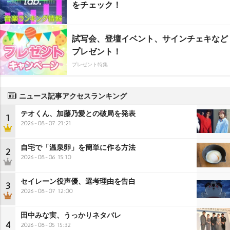
をチェック！
試写会、登壇イベント、サインチェキなど
プレゼント！
プレゼント特集
ニュース記事アクセスランキング
テオくん、加藤乃愛との破局を発表
1
2026-08-07 21:21
自宅で「温泉卵」を簡単に作る方法
2
2026-08-06 15:10
セイレーン役声優、選考理由を告白
3
2026-08-07 12:00
田中みな実、うっかりネタバレ
4
2026-08-05 15:32