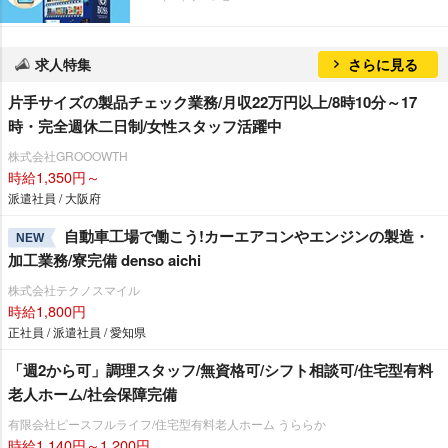
求人特集
さらに見る
片手サイズの製品チェック業務/月収22万円以上/8時10分～17
時・完全週休二日制/女性スタッフ活躍中
株式会社GROOOWTH
時給1,350円～
派遣社員 / 大阪府
自動車工場で働こう!カーエアコンやエンジンの製造・
NEW
加工業務/寮完備 denso aichi
株式会社テクノスマイル
時給1,800円
正社員 / 派遣社員 / 愛知県
「週2から可」調理スタッフ/無資格可/シフト相談可/住宅型有料
老人ホーム/社会保障完備
有限会社ピースフルライフ/住宅型有料老人ホーム うららか
時給1,140円～1,200円