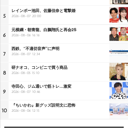
レインボー池田、佐藤佳奈と電撃婚
5
2026-08-07 20:00
元横綱・朝青龍、白鵬翔氏と再会2S
6
2026-08-06 16:16
西鉄、“不適切音声”に声明
7
2026-08-07 12:34
研ナオコ、コンビニで買う商品
8
2026-08-05 15:10
寺田心、ジム通いで筋トレ…激変
9
2026-08-07 10:46
『ちいかわ』新グッズ説明文に恐怖
10
2026-08-06 12:15