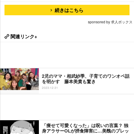
続きはこちら
sponsored by 求人ボックス
関連リンク+
2児のママ・相武紗季、子育てのワンオペ話
を明かす 藤本美貴も驚き
2023-12-31
「痩せて可愛くなった」は呪いの言葉？ 独
身アラサーOLが摂食障害に…美醜のプレッ