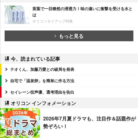
茶葉で一目瞭然の浸透力！味の違いに衝撃を受ける水と
は
オリコンタイアップ特集
もっと見る
今、読まれている記事
テオくん、加藤乃愛との破局を発表
自宅で「温泉卵」を簡単に作る方法
セイレーン役声優、選考理由を告白
オリコン インフォメーション
2026年7月夏ドラマも、注目作＆話題作が
勢ぞろい！