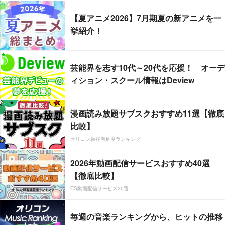
【夏アニメ2026】7月期夏の新アニメを一
挙紹介！
芸能界を志す10代～20代を応援！ オーデ
ィション・スクール情報はDeview
漫画読み放題サブスクおすすめ11選【徹底
比較】
オリコン顧客満足度ランキング
2026年動画配信サービスおすすめ40選
【徹底比較】
CS動画配信サービス20選
毎週の音楽ランキングから、ヒットの推移