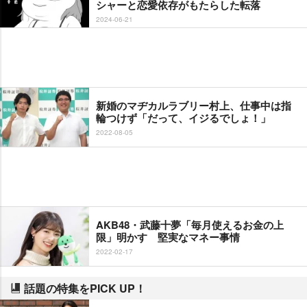
シャーと恋愛依存がもたらした転落
2024-06-21
新婚のマヂカルラブリー村上、仕事中は指
輪つけず「だって、イジるでしょ！」
2022-08-05
AKB48・武藤十夢「毎月使えるお金の上
限」明かす 堅実なマネー事情
2022-02-17
話題の特集をPICK UP！