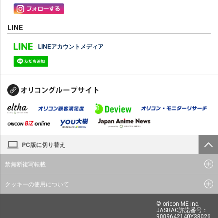
LINE
LINEアカウントメディア
PC版に切り替え
禁無断複写転載
クッキーの使用について
© oricon ME inc.
JASRAC許諾番号：
9009642140Y38026