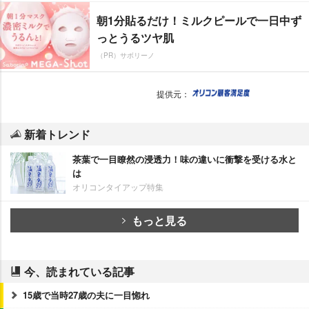
朝1分貼るだけ！ミルクピールで一日中ず
っとうるツヤ肌
（PR）サボリーノ
提供元：
新着トレンド
茶葉で一目瞭然の浸透力！味の違いに衝撃を受ける水と
は
オリコンタイアップ特集
もっと見る
今、読まれている記事
15歳で当時27歳の夫に一目惚れ