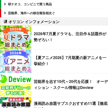
研ナオコ、コンビニで買う商品
芸能界、海外への移住報告相次ぐ
オリコン インフォメーション
2026年7月夏ドラマも、注目作＆話題作が
勢ぞろい！
【夏アニメ2026】7月期夏の新アニメを一
挙紹介！
芸能界を志す10代～20代を応援！ オーデ
ィション・スクール情報はDeview
漫画読み放題サブスクおすすめ11選【徹底