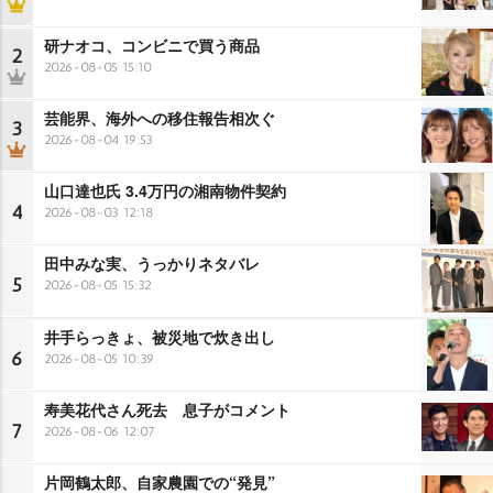
研ナオコ、コンビニで買う商品
2
2026-08-05 15:10
芸能界、海外への移住報告相次ぐ
3
2026-08-04 19:53
山口達也氏 3.4万円の湘南物件契約
4
2026-08-03 12:18
田中みな実、うっかりネタバレ
5
2026-08-05 15:32
井手らっきょ、被災地で炊き出し
6
2026-08-05 10:39
寿美花代さん死去 息子がコメント
7
2026-08-06 12:07
片岡鶴太郎、自家農園での“発見”